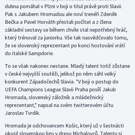
dubna pomáhal v Plzni v boji o titul právě proti Slavii.
Pak s Jakubem Hromadou ale noví trenéři Zdeněk
Gymnastika
Bečka a Pavel Horváth přestali počítat a z člena
Házená
základní sestavy se během chvíle stal nepotřebný hráč,
který trénoval za juniorku. Vše tak nasvědčovalo tomu,
Jezdectví
že se slovenský reprezentant po konci hostování vrátí
do italské Sampdorie.
Judo
To se však nakonec nestane. Mladý talent totiž zůstane
Krasobruslení
v české nejvyšší soutěži, jelikož po něm sáhl velký
konkurent Západočechů Slavia. "V boji o postup do
Lezení
UEFA Champions League Slavii Praha posílí Jakub
Hromada, slovenský záložník a mládežnický
Lyže a snowboard
reprezentant," napsal na svém twitterovém účtu
Jaroslav Tvrdík.
Moderní pětiboj
Hromada je odchovancem Košic, který už v šestnácti
Motorsport
okusil slovenskou ligu v dresu Michalovců. Talentu si