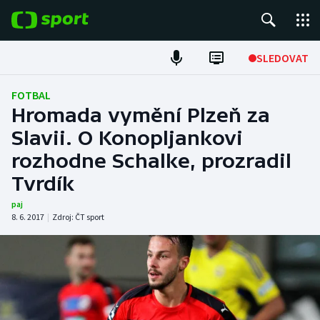
POPULÁRNÍ
SLEDOVAT
Fotbal
FOTBAL
Hromada vymění Plzeň za
Hokej
Slavii. O Konopljankovi
rozhodne Schalke, prozradil
Tenis
Tvrdík
Atletika
paj
8. 6. 2017
|
Zdroj:
ČT sport
Cyklistika
DALŠÍ SPORTY
Americký fotbal
NEPŘEHLÉDNĚTE