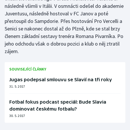
následně všimli v Itálii. V osmnácti odešel do akademie
Olympijské hry
Juventusu, následně hostoval v FC Janov a poté
přestoupil do Sampdorie. Přes hostování Pro Vercelli a
Parasport
Senici se nakonec dostal až do Plzně, kde se stal brzy
členem základní sestavy trenéra Romana Pivarníka. Po
Plavání
jeho odchodu však o dobrou pozici a klub o něj ztratil
Plážový volejbal
zájem.
Ragby
SOUVISEJÍCÍ ČLÁNKY
Rychlobruslení
Jugas podepsal smlouvu se Slavií na tři roky
31. 5. 2017
Rychlostní kanoistika
Fotbal fokus podcast speciál: Bude Slavia
Short track
dominovat českému fotbalu?
30. 5. 2017
Sportovní střelba