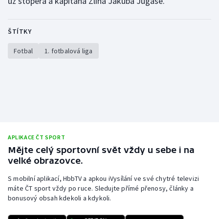
už stopera a kapitána Zlína Jakuba Jugase.
ŠTÍTKY
Fotbal
1. fotbalová liga
APLIKACE ČT SPORT
Mějte celý sportovní svět vždy u sebe i na
velké obrazovce.
S mobilní aplikací, HbbTV a apkou iVysílání ve své chytré televizi
máte ČT sport vždy po ruce. Sledujte přímé přenosy, články a
bonusový obsah kdekoli a kdykoli.