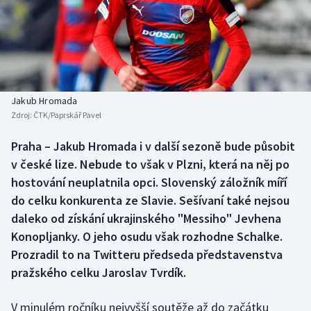
Baseball a softbal
Soutěže
Basketbal
Historické návraty
Biatlon
Aplikace ČT sport
Jakub Hromada
Boby a skeleton
AZ kvíz
Zdroj:
ČTK/Paprskář Pavel
Box
Praha – Jakub Hromada i v další sezoně bude působit
v české lize. Nebude to však v Plzni, která na něj po
Curling
hostování neuplatnila opci. Slovenský záložník míří
do celku konkurenta ze Slavie. Sešívaní také nejsou
Dostihy
daleko od získání ukrajinského "Messiho" Jevhena
Konopljanky. O jeho osudu však rozhodne Schalke.
Florbal
Prozradil to na Twitteru předseda představenstva
pražského celku Jaroslav Tvrdík.
Futsal
V minulém ročníku nejvyšší soutěže až do začátku
Golf