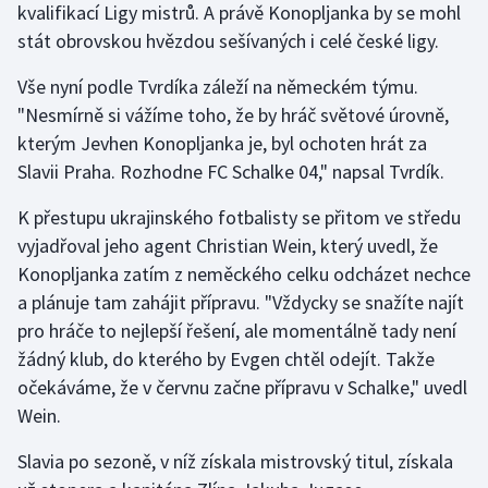
kvalifikací Ligy mistrů. A právě Konopljanka by se mohl
stát obrovskou hvězdou sešívaných i celé české ligy.
Vše nyní podle Tvrdíka záleží na německém týmu.
"Nesmírně si vážíme toho, že by hráč světové úrovně,
kterým Jevhen Konopljanka je, byl ochoten hrát za
Slavii Praha. Rozhodne FC Schalke 04," napsal Tvrdík.
K přestupu ukrajinského fotbalisty se přitom ve středu
vyjadřoval jeho agent Christian Wein, který uvedl, že
Konopljanka zatím z neměckého celku odcházet nechce
a plánuje tam zahájit přípravu. "Vždycky se snažíte najít
pro hráče to nejlepší řešení, ale momentálně tady není
žádný klub, do kterého by Evgen chtěl odejít. Takže
očekáváme, že v červnu začne přípravu v Schalke," uvedl
Wein.
Slavia po sezoně, v níž získala mistrovský titul, získala