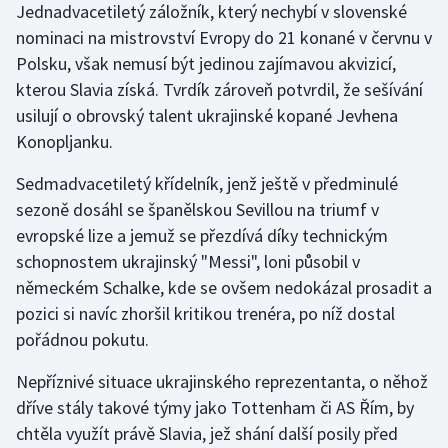
Jednadvacetiletý záložník, který nechybí v slovenské
Stolní tenis
nominaci na mistrovství Evropy do 21 konané v červnu v
Triatlon
Polsku, však nemusí být jedinou zajímavou akvizicí,
kterou Slavia získá. Tvrdík zároveň potvrdil, že sešívání
Veslování
usilují o obrovský talent ukrajinské kopané Jevhena
Konopljanku.
Vodní slalom
Sedmadvacetiletý křídelník, jenž ještě v předminulé
Volejbal
sezoně dosáhl se španělskou Sevillou na triumf v
evropské lize a jemuž se přezdívá díky technickým
Ostatní
schopnostem ukrajinský "Messi", loni působil v
německém Schalke, kde se ovšem nedokázal prosadit a
pozici si navíc zhoršil kritikou trenéra, po níž dostal
pořádnou pokutu.
Nepříznivé situace ukrajinského reprezentanta, o něhož
dříve stály takové týmy jako Tottenham či AS Řím, by
chtěla využít právě Slavia, jež shání další posily před