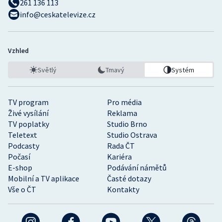
261 136 113
info@ceskatelevize.cz
Vzhled
Světlý
Tmavý
Systém
TV program
Pro média
Živé vysílání
Reklama
TV poplatky
Studio Brno
Teletext
Studio Ostrava
Podcasty
Rada ČT
Počasí
Kariéra
E-shop
Podávání námětů
Mobilní a TV aplikace
Časté dotazy
Vše o ČT
Kontakty