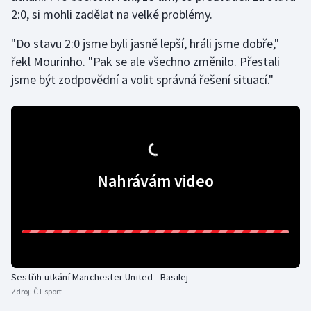
2:0, si mohli zadělat na velké problémy.
Gymnastika
"Do stavu 2:0 jsme byli jasně lepší, hráli jsme dobře,"
řekl Mourinho. "Pak se ale všechno změnilo. Přestali
Házená
jsme být zodpovědní a volit správná řešení situací."
Jezdectví
Judo
Krasobruslení
Nahrávám video
Lezení
Lyže a snowboard
Moderní pětiboj
Sestřih utkání Manchester United - Basilej
Zdroj:
ČT sport
Motorsport