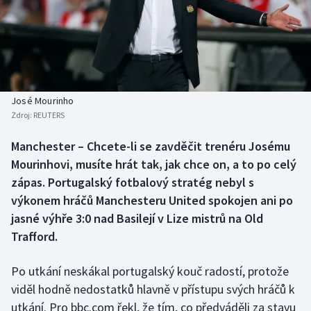
Baseball a softbal
Soutěže
Basketbal
Historické návraty
Biatlon
Aplikace ČT sport
José Mourinho
Boby a skeleton
AZ kvíz
Zdroj:
REUTERS
Box
Manchester – Chcete-li se zavděčit trenéru Josému
Mourinhovi, musíte hrát tak, jak chce on, a to po celý
Curling
zápas. Portugalský fotbalový stratég nebyl s
výkonem hráčů Manchesteru United spokojen ani po
Dostihy
jasné výhře 3:0 nad Basilejí v Lize mistrů na Old
Trafford.
Florbal
Po utkání neskákal portugalský kouč radostí, protože
Futsal
viděl hodně nedostatků hlavně v přístupu svých hráčů k
utkání. Pro bbc.com řekl, že tím, co předváděli za stavu
Golf