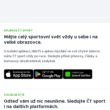
Stolní tenis
Triatlon
Veslování
APLIKACE ČT SPORT
Mějte celý sportovní svět vždy u sebe i na
Vodní slalom
velké obrazovce.
Volejbal
S mobilní aplikací, HbbTV a apkou iVysílání ve své chytré televizi
máte ČT sport vždy po ruce. Sledujte přímé přenosy, články a
bonusový obsah kdekoli a kdykoli.
Ostatní
SOCIÁLNÍ SÍTĚ
Odteď vám už nic neunikne. Sledujte ČT sport
i na dalších platformách.