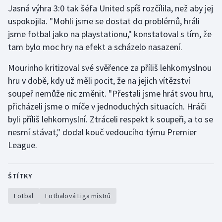
Jasná výhra 3:0 tak šéfa United spíš rozčílila, než aby jej
Olympijské hry
uspokojila. "Mohli jsme se dostat do problémů, hráli
jsme fotbal jako na playstationu," konstatoval s tím, že
Parasport
tam bylo moc hry na efekt a scházelo nasazení.
Plavání
Mourinho kritizoval své svěřence za příliš lehkomyslnou
hru v době, kdy už měli pocit, že na jejich vítězství
Plážový volejbal
soupeř nemůže nic změnit. "Přestali jsme hrát svou hru,
přicházeli jsme o míče v jednoduchých situacích. Hráči
Ragby
byli příliš lehkomyslní. Ztráceli respekt k soupeři, a to se
nesmí stávat," dodal kouč vedoucího týmu Premier
Rychlobruslení
League.
Rychlostní kanoistika
ŠTÍTKY
Short track
Fotbal
Fotbalová Liga mistrů
Sportovní střelba