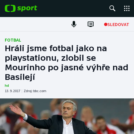
POPULÁRNÍ
SLEDOVAT
Fotbal
FOTBAL
Hráli jsme fotbal jako na
Hokej
playstationu, zlobil se
Mourinho po jasné výhře nad
Tenis
Basilejí
Atletika
hd
13. 9. 2017
|
Zdroj:
bbc.com
Cyklistika
DALŠÍ SPORTY
Americký fotbal
NEPŘEHLÉDNĚTE