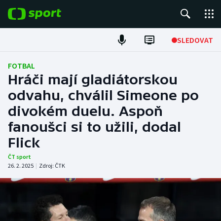
POPULÁRNÍ
SLEDOVAT
Fotbal
FOTBAL
Hráči mají gladiátorskou
Hokej
odvahu, chválil Simeone po
divokém duelu. Aspoň
Tenis
fanoušci si to užili, dodal
Atletika
Flick
Cyklistika
ČT sport
26. 2. 2025
|
Zdroj:
ČTK
DALŠÍ SPORTY
Americký fotbal
NEPŘEHLÉDNĚTE