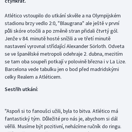
čtyřikrát.
Gymnastika
Atlético vstoupilo do utkání skvěle a na Olympijském
stadionu brzy vedlo 2:0, "Blaugrana" ale ještě v první
Házená
půli skóre otočili a po změně stran přidali čtvrtý gól.
Jenže v 84. minutě hosté snížili a ve třetí minutě
Jezdectví
nastavení vyrovnal střídající Alexander Sörloth. Odveta
se ve španělské metropoli odehraje 2. dubna, mezitím
Judo
se tam oba soupeři potkají v polovině března i v La Lize.
Barcelona vede tabulku jen o bod před madridskými
Krasobruslení
celky Realem a Atléticem.
Lezení
Sestřih utkání:
Lyže a snowboard
"Aspoň si to fanoušci užili, byla to bitva. Atlético má
Moderní pětiboj
fantastický tým. Důležité pro nás je, abychom si dál
věřili. Musíme být pozitivní, neházíme ručník do ringu.
Motorsport