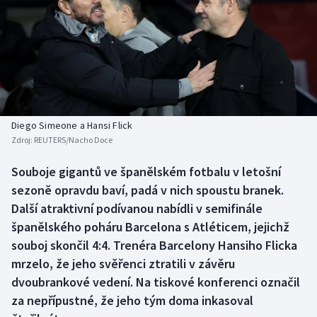
Baseball a softbal
Soutěže
Basketbal
Historické návraty
Biatlon
Aplikace ČT sport
Boby a skeleton
AZ kvíz
Diego Simeone a Hansi Flick
Zdroj:
REUTERS/Nacho Doce
Box
Souboje gigantů ve španělském fotbalu v letošní
Curling
sezoně opravdu baví, padá v nich spoustu branek.
Další atraktivní podívanou nabídli v semifinále
Dostihy
španělského poháru Barcelona s Atléticem, jejichž
souboj skončil 4:4. Trenéra Barcelony Hansiho Flicka
Florbal
mrzelo, že jeho svěřenci ztratili v závěru
dvoubrankové vedení. Na tiskové konferenci označil
Futsal
za nepřípustné, že jeho tým doma inkasoval
Golf