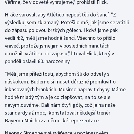
Věříme, že v odvetě vyhrajeme," prohlásil Flick.
Olympijské hry
Hráče varoval, aby Atlético nepouštěli do šancí. "Z
výsledku jsem zklamaný. Potěšilo mě, jak jsme se vrátili
Parasport
do zápasu po dvou brzkých gólech. I když jsme pak
vedli 4:2, měli jsme hodně šancí. Všechno to přišlo
Plavání
vniveč, protože jsme jim v posledních minutách
Plážový volejbal
umožnili vrátit se do zápasu," litoval Flick, který v
pondělí oslavil 60. narozeniny.
Ragby
"Měli jsme příležitosti, abychom šli do odvety s
Rychlobruslení
náskokem. Budeme si muset důrazně promluvit o
inkasovaných brankách. Musíme napravit chyby. Máme
Rychlostní kanoistika
hodně mladý tým a je co zlepšovat, na to se ale
nevymlouváme. Dali nám čtyři góly, což je na naše
Short track
standardy až moc," konstatoval někdejší trenér
Bayernu Mnichov a německé reprezentace.
Sportovní střelba
Naopak Simeone své svěřence v pozápasovém