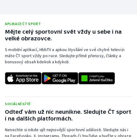
APLIKACE ČT SPORT
Mějte celý sportovní svět vždy u sebe i na
velké obrazovce.
S mobilní aplikací, HbbTV a apkou iVysílání ve své chytré televizi
máte ČT sport vždy po ruce. Sledujte přímé přenosy, články a
bonusový obsah kdekoli a kdykoli.
SOCIÁLNÍ SÍTĚ
Odteď vám už nic neunikne. Sledujte ČT sport
i na dalších platformách.
Nenechte si nikde ujít nejnovější sportovní události. Sledujte nás i
na Facebooku, X, Instagramu, Threads či YouTube a buďte v obraze.