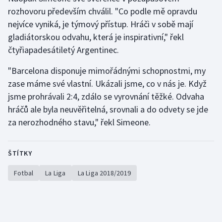
Stolní tenis
rozhovoru především chválil. "Co podle mě opravdu
nejvíce vyniká, je týmový přístup. Hráči v sobě mají
Triatlon
gladiátorskou odvahu, která je inspirativní," řekl
čtyřiapadesátiletý Argentinec.
Veslování
"Barcelona disponuje mimořádnými schopnostmi, my
Vodní slalom
zase máme své vlastní. Ukázali jsme, co v nás je. Když
jsme prohrávali 2:4, zdálo se vyrovnání těžké. Odvaha
Volejbal
hráčů ale byla neuvěřitelná, srovnali a do odvety se jde
za nerozhodného stavu," řekl Simeone.
Ostatní
ŠTÍTKY
Fotbal
La Liga
La Liga 2018/2019