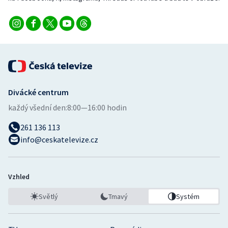
Divácké centrum
každý všední den:
8:00—16:00 hodin
261 136 113
info@ceskatelevize.cz
Vzhled
Světlý
Tmavý
Systém