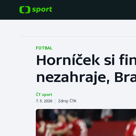
POPULÁRNÍ
DALŠÍ SPORTY
Fotbal
Americký fotbal
FOTBAL
Horníček si fi
Hokej
Baseball a softbal
nezahraje, Br
Tenis
Basketbal
Atletika
Biatlon
ČT sport
7. 5. 2026
|
Zdroj:
ČTK
Cyklistika
Boby a skeleton
Box