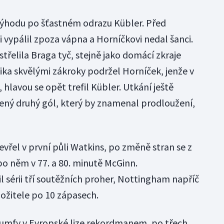
 výhodu po šťastném odrazu Kübler. Před
ypálil zpoza vápna a Horníčkovi nedal šanci.
střelila Braga tyč, stejně jako domácí zkraje
ika skvělými zákroky podržel Horníček, jenže v
 hlavou se opět trefil Kübler. Utkání ještě
žený druhý gól, který by znamenal prodloužení,
evřel v první půli Watkins, po změně stran se z
po něm v 77. a 80. minutě McGinn.
 sérii tří soutěžních proher, Nottingham napříč
ožitele po 10 zápasech.
riumfy v Evropské lize rekordmanem, po třech