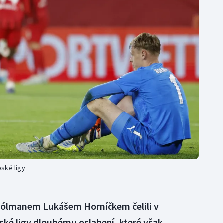
Moderní pětiboj
Triatlon
Motorsport
Veslování
Olympijské hry
Vodní slalom
Parasport
Volejbal
Plavání
Ostatní
Plážový volejbal
ské ligy
gólmanem Lukášem Horníčkem čelili v
ké ligy dlouhému oslabení, které však