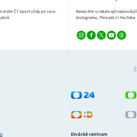
izi máte ČT sport vždy po ruce.
Nenechte si nikde ujít nejnovější
ykoli.
Instagramu, Threads či YouTube 
Č
Divácké centrum
ů