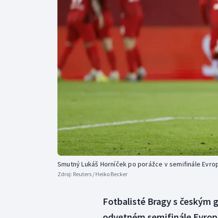
Curling
Dostihy
Florbal
Futsal
Golf
Gymnastika
Smutný Lukáš Horníček po porážce v semifinále Evrop
Zdroj:
Reuters / Heiko Becker
Fotbalisté Bragy s českým 
odvetném semifinále Evrops