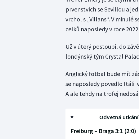
prvenstvích se Sevillou a j
vrchol s „Villans“. V minul
celků naposledy v roce 2022
Už v úterý postoupil do závě
londýnský tým Crystal Palace
Anglický fotbal bude mít zá
se naposledy povedlo Itálii 
A ale tehdy na trofej nedosá
Odvetná utkání 
Freiburg – Braga 3:1 (2:0)