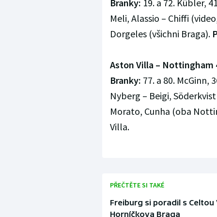
Branky:
19. a 72. Kübler, 4
Meli, Alassio – Chiffi (video,
Dorgeles (všichni Braga).
P
Aston Villa – Nottingham 4
Branky:
77. a 80. McGinn, 3
Nyberg – Beigi, Söderkvist (
Morato, Cunha (oba Nott
Villa.
PŘEČTĚTE SI TAKÉ
Freiburg si poradil s Celtou 
Horníčkova Braga