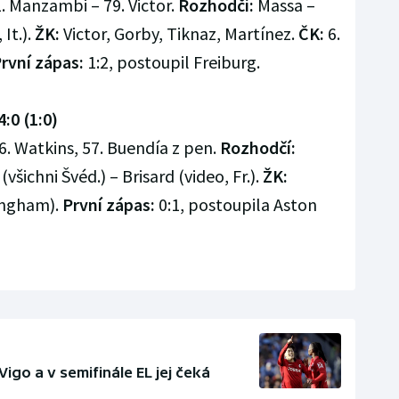
1. Manzambi – 79. Victor.
Rozhodčí:
Massa –
 It.).
ŽK:
Victor, Gorby, Tiknaz, Martínez.
ČK:
6.
rvní zápas:
1:2, postoupil Freiburg.
:0 (1:0)
6. Watkins, 57. Buendía z pen.
Rozhodčí:
všichni Švéd.) – Brisard (video, Fr.).
ŽK:
ingham).
První zápas:
0:1, postoupila Aston
Vigo a v semifinále EL jej čeká