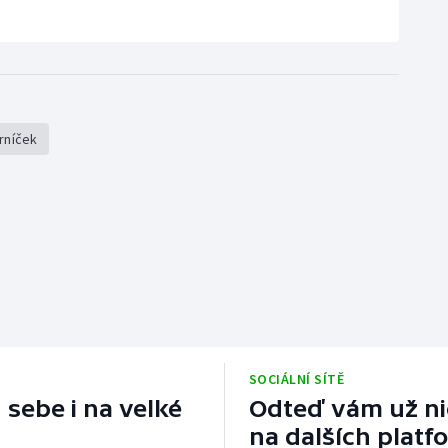
rníček
SOCIÁLNÍ SÍTĚ
 sebe i na velké
Odteď vám už nic
na dalších platf