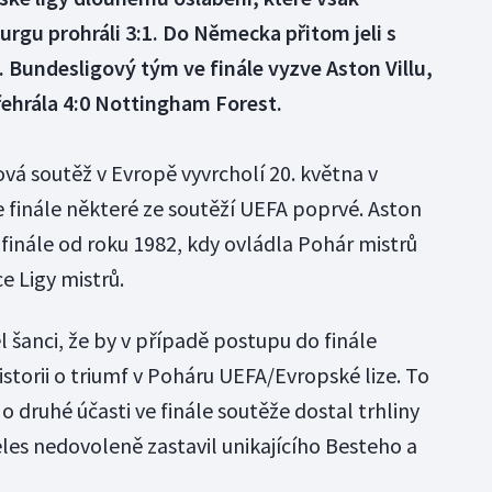
urgu prohráli 3:1. Do Německa přitom jeli s
undesligový tým ve finále vyzve Aston Villu,
řehrála 4:0 Nottingham Forest.
vá soutěž v Evropě vyvrcholí 20. května v
je finále některé ze soutěží UEFA poprvé. Aston
finále od roku 1982, kdy ovládla Pohár mistrů
 Ligy mistrů.
 šanci, že by v případě postupu do finále
istorii o triumf v Poháru UEFA/Evropské lize. To
o druhé účasti ve finále soutěže dostal trhliny
les nedovoleně zastavil unikajícího Besteho a