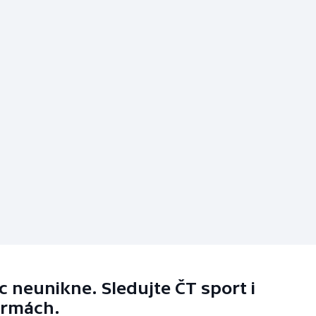
 neunikne. Sledujte ČT sport i
ormách.