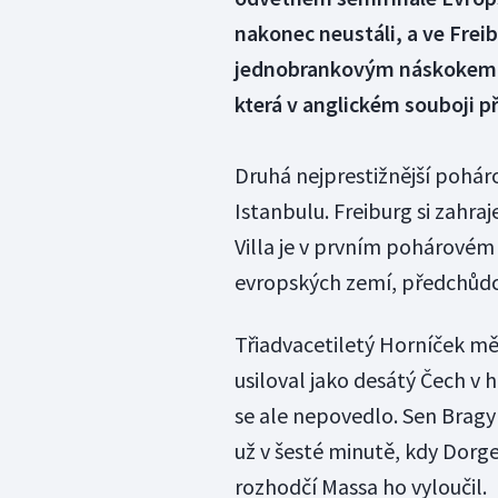
nakonec neustáli, a ve Freib
jednobrankovým náskokem. B
která v anglickém souboji p
Druhá nejprestižnější poháro
Istanbulu. Freiburg si zahra
Villa je v prvním pohárovém 
evropských zemí, předchůdce
Třiadvacetiletý Horníček měl
usiloval jako desátý Čech v h
se ale nepovedlo. Sen Bragy 
už v šesté minutě, kdy Dorge
rozhodčí Massa ho vyloučil.