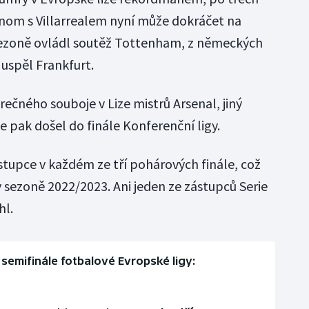
ednom s Villarrealem nyní může dokráčet na
é sezoně ovládl soutěž Tottenham, z německých
 uspěl Frankfurt.
rečného souboje v Lize mistrů Arsenal, jiný
 pak došel do finále Konferenční ligy.
stupce v každém ze tří pohárových finále, což
v sezoně 2022/2023. Ani jeden ze zástupců Serie
hl.
semifinále fotbalové Evropské ligy: