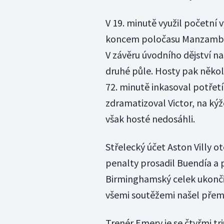
V 19. minutě využil početní
koncem poločasu Manzambi v
V závěru úvodního dějství na
druhé půle. Hosty pak někol
72. minutě inkasoval potřetí,
zdramatizoval Victor, na ký
však hosté nedosáhli.
Střelecký účet Aston Villy ot
penalty prosadil Buendía a 
Birminghamský celek ukončil
všemi soutěžemi našel přem
Trenér Emery je se čtyřmi t