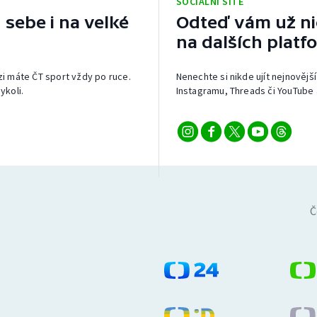
SOCIÁLNÍ SÍTĚ
 sebe i na velké
Odteď vám už nic
na dalších platf
izi máte ČT sport vždy po ruce.
Nenechte si nikde ujít nejnovější
ykoli.
Instagramu, Threads či YouTube 
Č