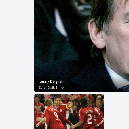
Curling
Dostihy
Florbal
Futsal
Golf
Gymnastika
Kenny Dalglish
Zdroj:
Daily Mirror