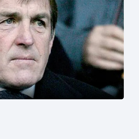
Moderní pětiboj
Triatlon
Motorsport
Veslování
Olympijské hry
Vodní slalom
Parasport
Volejbal
Plavání
Ostatní
Plážový volejbal