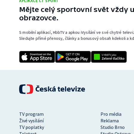
APLIKACE ČT SPORT
Mějte celý sportovní svět vždy u
obrazovce.
S mobilní aplikací, HbbTV a apkou iVysílání ve své chytré telev
Sledujte přímé přenosy, články a bonusový obsah kdekoli a kd
TV program
Pro média
Živé vysílání
Reklama
TV poplatky
Studio Brno
Teletext
Studio Ostrava