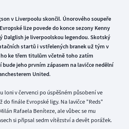
gson v Liverpoolu skončil. Únorového soupeře
v Evropské lize povede do konce sezony Kenny
ý Dalglish je liverpoolskou legendou. Skotský
ačních startů i vstřelených branek už tým v
l ho ke třem titulům včetně toho zatím
í bude jeho prvním zápasem na lavičce nedělní
Manchesterem United.
u loni v červenci po úspěšném působení ve
 do finále Evropské ligy. Na lavičce "Reds"
 Milán Rafaela Beníteze, ale vůbec se mu
asech si připsal sedm vítězství a devět porážek.