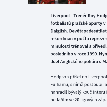
Liverpool - Trenér Roy Hod
fotbalistů pražské Sparty 
Dalglish. Devětapadesátilet
rekordman v počtu reprezent
minulosti trénoval a přived
posledního v roce 1990. Nyn
duel Anglického poháru s 
Hodgson přišel do Liverpool
Fulhamu, s nímž postoupil až
nahradil bývalý kouč Interu
nedařilo: ve 20 ligových záp