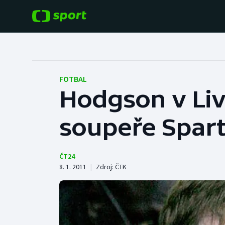
POPULÁRNÍ
DALŠÍ SPORTY
Fotbal
Americký fotbal
FOTBAL
Hodgson v Liv
Hokej
Baseball a softbal
soupeře Spart
Tenis
Basketbal
Atletika
Biatlon
ČT24
8. 1. 2011
|
Zdroj:
ČTK
Cyklistika
Boby a skeleton
Box