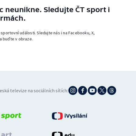
 neunikne. Sledujte ČT sport i
ormách.
 sportovní události. Sledujte nás i na Facebooku, X,
a buďte v obraze.
eská televize na sociálních sítích: