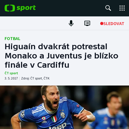
POPULÁRNÍ
SLEDOVAT
Fotbal
FOTBAL
Higuaín dvakrát potrestal
Hokej
Monako a Juventus je blízko
finále v Cardiffu
Tenis
ČT sport
Atletika
3. 5. 2017
|
Zdroj:
ČT sport
,
ČTK
Cyklistika
DALŠÍ SPORTY
Americký fotbal
NEPŘEHLÉDNĚTE