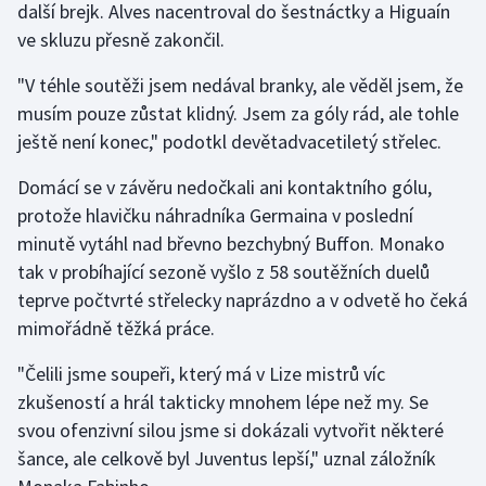
další brejk. Alves nacentroval do šestnáctky a Higuaín
Stolní tenis
ve skluzu přesně zakončil.
Triatlon
"V téhle soutěži jsem nedával branky, ale věděl jsem, že
musím pouze zůstat klidný. Jsem za góly rád, ale tohle
Veslování
ještě není konec," podotkl devětadvacetiletý střelec.
Vodní slalom
Domácí se v závěru nedočkali ani kontaktního gólu,
protože hlavičku náhradníka Germaina v poslední
Volejbal
minutě vytáhl nad břevno bezchybný Buffon. Monako
tak v probíhající sezoně vyšlo z 58 soutěžních duelů
Ostatní
teprve počtvrté střelecky naprázdno a v odvetě ho čeká
mimořádně těžká práce.
"Čelili jsme soupeři, který má v Lize mistrů víc
zkušeností a hrál takticky mnohem lépe než my. Se
svou ofenzivní silou jsme si dokázali vytvořit některé
šance, ale celkově byl Juventus lepší," uznal záložník