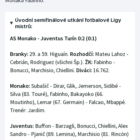
Monaka Fabinho.
Úvodní semifinálové utkání fotbalové Ligy
mistrů:
AS Monako - Juventus Turín 0:2 (0:1)
Branky:
29. a 59. Higuaín.
Rozhodčí:
Mateu Lahoz -
Cebrián, Rodriguez (všichni Šp.).
ŽK:
Fabinho -
Bonucci, Marchisio, Chiellini.
Diváci:
16.762.
Monako:
Subašič - Dirar, Glik, Jemerson, Sidibé -
Silva (83. Touré), Fabinho, Bakayoko (66.
Moutinho), Lemar (67. Germain) - Falcao, Mbappé.
Trenér: Jardim.
Juventus:
Buffon - Barzagli, Bonucci, Chiellini, Alex
Sandro - Pjanič (89. Lemina), Marchisio (81. Rincón)