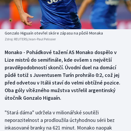
Baseball a softbal
Soutěže
Basketbal
Historické návraty
Biatlon
Aplikace ČT sport
Gonzalo Higuaín otevřel skóre zápasu na půdě Monaka
Zdroj:
REUTERS/Jean-Paul Pelissier
Boby a skeleton
AZ kvíz
Monako - Pohádkové tažení AS Monako dospělo v
Lize mistrů do semifinále, kde ovšem s největší
Box
pravděpodobností skončí. Úvodní duel na domácí
Curling
půdě totiž s Juventusem Turín prohrálo 0:2, což jej
před odvetou v Itálii staví do velmi obtížné pozice.
Dostihy
Oba góly vítězného mužstva vstřelil argentinský
útočník Gonzalo Higuaín.
Florbal
"Stará dáma" udržela v milionářské soutěži
Futsal
neporazitelnost a prodloužila úctyhodnou sérii bez
inkasované branky na 621 minut. Monako naopak
Golf