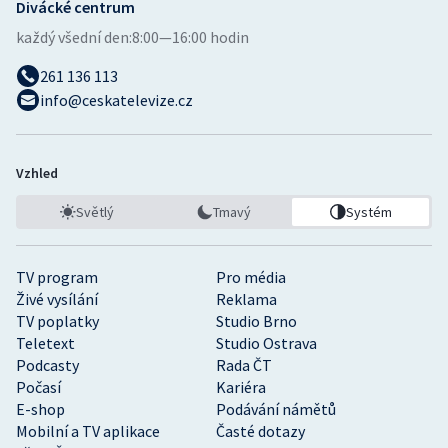
Divácké centrum
každý všední den:
8:00—16:00 hodin
261 136 113
info@ceskatelevize.cz
Vzhled
Světlý
Tmavý
Systém
TV program
Pro média
Živé vysílání
Reklama
TV poplatky
Studio Brno
Teletext
Studio Ostrava
Podcasty
Rada ČT
Počasí
Kariéra
E-shop
Podávání námětů
Mobilní a TV aplikace
Časté dotazy