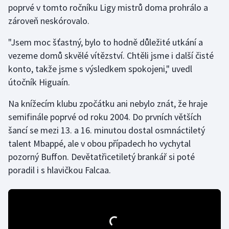
poprvé v tomto ročníku Ligy mistrů doma prohrálo a
zároveň neskórovalo.
Gymnastika
"Jsem moc šťastný, bylo to hodně důležité utkání a
Házená
vezeme domů skvělé vítězství. Chtěli jsme i další čisté
konto, takže jsme s výsledkem spokojeni," uvedl
Jezdectví
útočník Higuaín.
Judo
Na knížecím klubu zpočátku ani nebylo znát, že hraje
semifinále poprvé od roku 2004. Do prvních větších
Krasobruslení
šancí se mezi 13. a 16. minutou dostal osmnáctiletý
talent Mbappé, ale v obou případech ho vychytal
Lezení
pozorný Buffon. Devětatřicetiletý brankář si poté
poradil i s hlavičkou Falcaa.
Lyže a snowboard
Moderní pětiboj
Motorsport