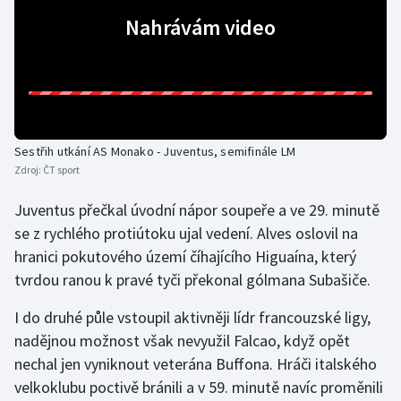
Nahrávám video
Olympijské hry
Parasport
Plavání
Sestřih utkání AS Monako - Juventus, semifinále LM
Plážový volejbal
Zdroj:
ČT sport
Ragby
Juventus přečkal úvodní nápor soupeře a ve 29. minutě
se z rychlého protiútoku ujal vedení. Alves oslovil na
Rychlobruslení
hranici pokutového území číhajícího Higuaína, který
tvrdou ranou k pravé tyči překonal gólmana Subašiče.
Rychlostní kanoistika
I do druhé půle vstoupil aktivněji lídr francouzské ligy,
Short track
nadějnou možnost však nevyužil Falcao, když opět
nechal jen vyniknout veterána Buffona. Hráči italského
Sportovní střelba
velkoklubu poctivě bránili a v 59. minutě navíc proměnili