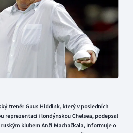
Moderní pětiboj
Triatlon
Motorsport
Veslování
Olympijské hry
Vodní slalom
Parasport
Volejbal
Plavání
Ostatní
Plážový volejbal
ý trenér Guus Hiddink, který v posledních
ou reprezentaci i londýnskou Chelsea, podepsal
 ruským klubem Anži Machačkala, informuje o