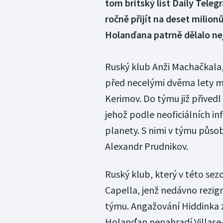
tom britský list Daily Tele
ročně přijít na deset milion
Holanďana patrně dělalo nej
Ruský klub Anži Machačkala,
před necelými dvěma lety mi
Kerimov. Do týmu již přived
jehož podle neoficiálních in
planety. S nimi v týmu působ
Alexandr Prudnikov.
Ruský klub, který v této sezo
Capella, jenž nedávno rezig
týmu. Angažování Hiddinka
Holanďan nenahradí Villase-