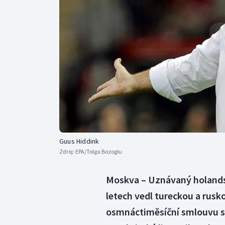
Curling
Dostihy
Florbal
Futsal
Golf
Gymnastika
Guus Hiddink
Zdroj:
EPA/Tolga Bozoglu
Moskva – Uznávaný holandsk
letech vedl tureckou a rusk
osmnáctiměsíční smlouvu s