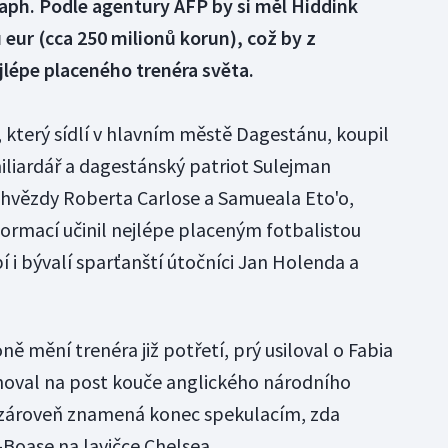
graph. Podle agentury AFP by si měl Hiddink
ů eur (cca 250 milionů korun), což by z
lépe placeného trenéra světa.
 který sídlí v hlavním městě Dagestánu, koupil
liardář a dagestánský patriot Sulejman
l hvězdy Roberta Carlose a Samueala Eto'o,
formací učinil nejlépe placeným fotbalistou
í i bývalí sparťanští útočníci Jan Holenda a
ně mění trenéra již potřetí, prý usiloval o Fabia
noval na post kouče anglického národního
 zároveň znamená konec spekulacím, zda
Boase na lavičce Chelsea.