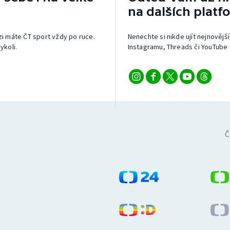
na dalších platf
izi máte ČT sport vždy po ruce.
Nenechte si nikde ujít nejnovější
ykoli.
Instagramu, Threads či YouTube 
Č