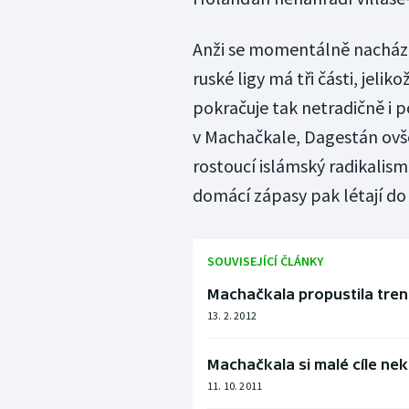
Anži se momentálně nachází
ruské ligy má tři části, jeli
pokračuje tak netradičně i p
v Machačkale, Dagestán ovše
rostoucí islámský radikalismu
domácí zápasy pak létají do
SOUVISEJÍCÍ ČLÁNKY
Machačkala propustila trené
13. 2. 2012
Machačkala si malé cíle nek
11. 10. 2011