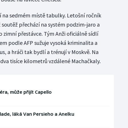
 na sedmém místě tabulky. Letošní ročník
kož soutěž přechází na systém podzim-jaro a
o zimní přestávce. Tým Anži oficiálně sídlí
m podle AFP sužuje vysoká kriminalita a
s, a hráči tak bydlí a trénují v Moskvě. Na
 dva tisíce kilometrů vzdálené Machačkaly.
ra, může přijít Capello
lade, láká Van Persieho a Anelku