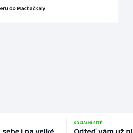
teru do Machačkaly
SOCIÁLNÍ SÍTĚ
 sebe i na velké
Odteď vám už nic