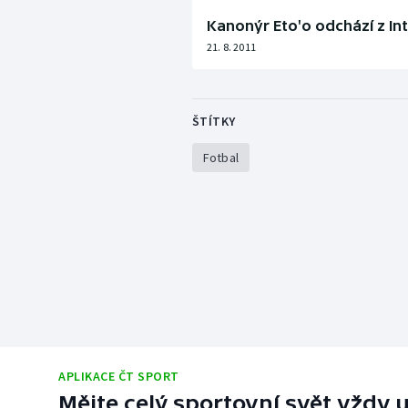
Kanonýr Eto'o odchází z In
21. 8. 2011
ŠTÍTKY
Fotbal
APLIKACE ČT SPORT
Mějte celý sportovní svět vždy u