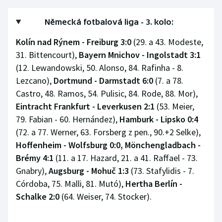
Stolní tenis
Německá fotbalová liga - 3. kolo:
Triatlon
Kolín nad Rýnem - Freiburg 3:0
(29. a 43. Modeste,
31. Bittencourt),
Bayern Mnichov - Ingolstadt 3:1
Veslování
(12. Lewandowski, 50. Alonso, 84. Rafinha - 8.
Vodní slalom
Lezcano),
Dortmund - Darmstadt 6:0
(7. a 78.
Castro, 48. Ramos, 54. Pulisic, 84. Rode, 88. Mor),
Volejbal
Eintracht Frankfurt - Leverkusen 2:1
(53. Meier,
79. Fabian - 60. Hernández),
Hamburk - Lipsko 0:4
Ostatní
(72. a 77. Werner, 63. Forsberg z pen., 90.+2 Selke),
Hoffenheim - Wolfsburg 0:0, Mönchengladbach -
Brémy 4:1
(11. a 17. Hazard, 21. a 41. Raffael - 73.
Gnabry),
Augsburg - Mohuč 1:3
(73. Stafylidis - 7.
Córdoba, 75. Malli, 81. Mutó),
Hertha Berlín -
Schalke 2:0
(64. Weiser, 74. Stocker).