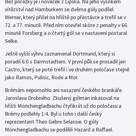
Bez porážky je i nováček z Lipska. Na jeho vysokém
vítězství nad Hamburkem se dvěma góly podílel
Olympijské hry
Werner, který přišel na hřiště po přestávce a trefil se v
Parasport
72. a 77. minutě. Před ním otevřel skóre z penalty v 66.
minutě Forsberg a o čtvrtý gól se v nastavení postaral
Plavání
Selke.
Plážový volejbal
Ještě vyšší výhru zaznamenal Dortmund, který si
poradil 6:0 s Darmstadtem. V první půli se prosadil jen
Ragby
Castro, který se poté trefil i ve druhém poločase stejně
jako Ramos, Pulisic, Rode a Mor.
Rychlobruslení
Brémám nepomohlo ani nasazení českého brankáře
Rychlostní kanoistika
Jaroslava Drobného. Zkušený gólman inkasoval na
hřišti Mönchengladbachu čtyřikrát už do poločasu a
Short track
Brémy podlehly 1:4. Byl u toho i další český
reprezentant Theo Gebre Selassie. O góly
Sportovní střelba
Mönchengladbachu se podělili Hazard a Raffael.