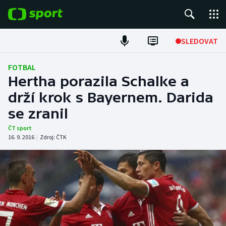
POPULÁRNÍ
SLEDOVAT
Fotbal
FOTBAL
Hertha porazila Schalke a
Hokej
drží krok s Bayernem. Darida
se zranil
Tenis
ČT sport
Atletika
16. 9. 2016
|
Zdroj:
ČTK
Cyklistika
DALŠÍ SPORTY
Americký fotbal
NEPŘEHLÉDNĚTE