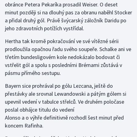
obránce Petera Pekaríka prosadil Weiser. O deset
minut později si na dlouhý pas za obranu naběhl Stocker
Gymnastika
a přidal druhý gól. Právě švýcarský záložník Daridu po
jeho zdravotních potížích vystřídal.
Házená
Hertha tak kromě pokračování ve své vítězné sérii
Jezdectví
prodloužila opačnou řadu svého soupeře. Schalke ani ve
třetím bundesligovém kole nedokázalo bodovat či
Judo
vstřelit gól a spolu s posledními Brémami zůstává v
pásmu přímého sestupu.
Krasobruslení
Bayern sice prohrával po gólu Lezcana, ještě do
Lezení
přestávky ale srovnal Lewandowski a pátým gólem si
upevnil vedení v tabulce střelců. Ve druhém poločase
Lyže a snowboard
poslal obhájce titulu do vedení
Moderní pětiboj
Alonso a o výhře definitivně rozhodl šest minut před
koncem Rafinha.
Motorsport