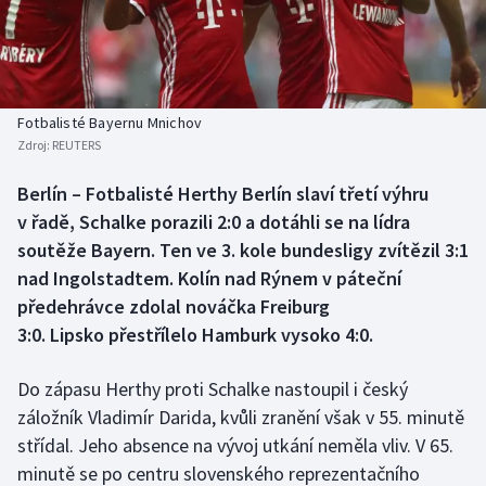
Baseball a softbal
Soutěže
Basketbal
Historické návraty
Biatlon
Aplikace ČT sport
Fotbalisté Bayernu Mnichov
Zdroj:
REUTERS
Boby a skeleton
AZ kvíz
Berlín – Fotbalisté Herthy Berlín slaví třetí výhru
v řadě, Schalke porazili 2:0 a dotáhli se na lídra
Box
soutěže Bayern. Ten ve 3. kole bundesligy zvítězil 3:1
Curling
nad Ingolstadtem. Kolín nad Rýnem v páteční
předehrávce zdolal nováčka Freiburg
Dostihy
3:0. Lipsko přestřílelo Hamburk vysoko 4:0.
Florbal
Do zápasu Herthy proti Schalke nastoupil i český
záložník Vladimír Darida, kvůli zranění však v 55. minutě
Futsal
střídal. Jeho absence na vývoj utkání neměla vliv. V 65.
minutě se po centru slovenského reprezentačního
Golf