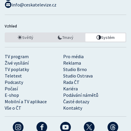
info@ceskatelevize.cz
Vzhled
Světlý
Tmavý
Systém
TV program
Pro média
Živé vysílání
Reklama
TV poplatky
Studio Brno
Teletext
Studio Ostrava
Podcasty
Rada ČT
Počasí
Kariéra
E-shop
Podávání námětů
Mobilní a TV aplikace
Časté dotazy
Vše o ČT
Kontakty