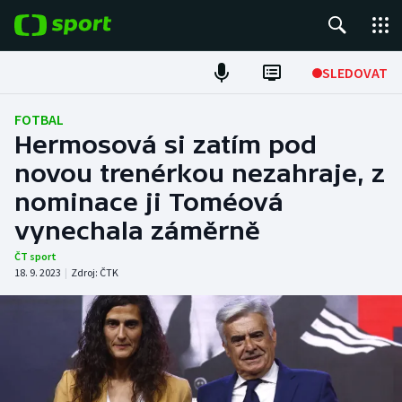
POPULÁRNÍ
SLEDOVAT
Fotbal
FOTBAL
Hermosová si zatím pod
Hokej
novou trenérkou nezahraje, z
nominace ji Toméová
Tenis
vynechala záměrně
Atletika
ČT sport
18. 9. 2023
|
Zdroj:
ČTK
Cyklistika
DALŠÍ SPORTY
Americký fotbal
NEPŘEHLÉDNĚTE