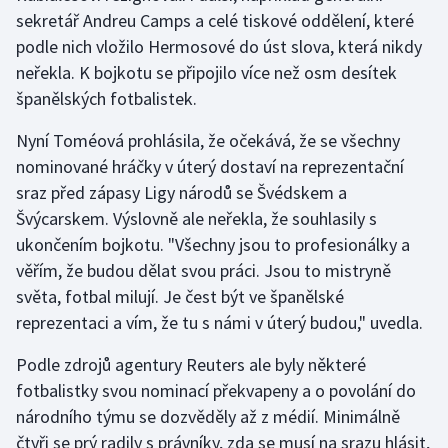
sekretář Andreu Camps a celé tiskové oddělení, které
Olympijské hry
podle nich vložilo Hermosové do úst slova, která nikdy
neřekla. K bojkotu se připojilo více než osm desítek
Parasport
španělských fotbalistek.
Plavání
Nyní Toméová prohlásila, že očekává, že se všechny
nominované hráčky v úterý dostaví na reprezentační
Plážový volejbal
sraz před zápasy Ligy národů se Švédskem a
Švýcarskem. Výslovně ale neřekla, že souhlasily s
Ragby
ukončením bojkotu. "Všechny jsou to profesionálky a
věřím, že budou dělat svou práci. Jsou to mistryně
Rychlobruslení
světa, fotbal milují. Je čest být ve španělské
Rychlostní kanoistika
reprezentaci a vím, že tu s námi v úterý budou," uvedla.
Podle zdrojů agentury Reuters ale byly některé
Short track
fotbalistky svou nominací překvapeny a o povolání do
Sportovní střelba
národního týmu se dozvěděly až z médií. Minimálně
čtyři se prý radily s právníky, zda se musí na srazu hlásit,