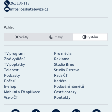
261 136 113
info@ceskatelevize.cz
Vzhled
Světlý
Tmavý
Systém
TV program
Pro média
Živé vysílání
Reklama
TV poplatky
Studio Brno
Teletext
Studio Ostrava
Podcasty
Rada ČT
Počasí
Kariéra
E-shop
Podávání námětů
Mobilní a TV aplikace
Časté dotazy
Vše o ČT
Kontakty