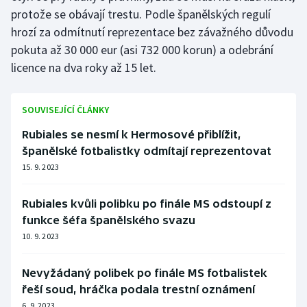
Stolní tenis
protože se obávají trestu. Podle španělských regulí
hrozí za odmítnutí reprezentace bez závažného důvodu
Triatlon
pokuta až 30 000 eur (asi 732 000 korun) a odebrání
licence na dva roky až 15 let.
Veslování
Vodní slalom
SOUVISEJÍCÍ ČLÁNKY
Rubiales se nesmí k Hermosové přiblížit,
Volejbal
španělské fotbalistky odmítají reprezentovat
15. 9. 2023
Ostatní
Rubiales kvůli polibku po finále MS odstoupí z
funkce šéfa španělského svazu
10. 9. 2023
Nevyžádaný polibek po finále MS fotbalistek
řeší soud, hráčka podala trestní oznámení
6. 9. 2023