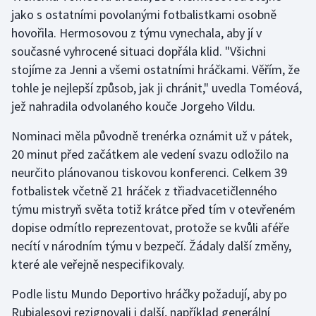
jako s ostatními povolanými fotbalistkami osobně
hovořila. Hermosovou z týmu vynechala, aby jí v
Gymnastika
současné vyhrocené situaci dopřála klid. "Všichni
Házená
stojíme za Jenni a všemi ostatními hráčkami. Věřím, že
tohle je nejlepší způsob, jak ji chránit," uvedla Toméová,
Jezdectví
jež nahradila odvolaného kouče Jorgeho Vildu.
Judo
Nominaci měla původně trenérka oznámit už v pátek,
20 minut před začátkem ale vedení svazu odložilo na
Krasobruslení
neurčito plánovanou tiskovou konferenci. Celkem 39
fotbalistek včetně 21 hráček z třiadvacetičlenného
Lezení
týmu mistryň světa totiž krátce před tím v otevřeném
dopise odmítlo reprezentovat, protože se kvůli aféře
Lyže a snowboard
necítí v národním týmu v bezpečí. Žádaly další změny,
které ale veřejně nespecifikovaly.
Moderní pětiboj
Podle listu Mundo Deportivo hráčky požadují, aby po
Motorsport
Rubialesovi rezignovali i další, například generální