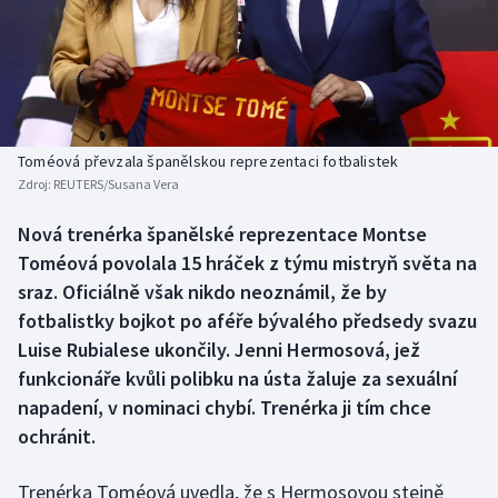
Baseball a softbal
Soutěže
Basketbal
Historické návraty
Biatlon
Aplikace ČT sport
Toméová převzala španělskou reprezentaci fotbalistek
Boby a skeleton
AZ kvíz
Zdroj:
REUTERS/Susana Vera
Box
Nová trenérka španělské reprezentace Montse
Toméová povolala 15 hráček z týmu mistryň světa na
Curling
sraz. Oficiálně však nikdo neoznámil, že by
fotbalistky bojkot po aféře bývalého předsedy svazu
Dostihy
Luise Rubialese ukončily. Jenni Hermosová, jež
funkcionáře kvůli polibku na ústa žaluje za sexuální
Florbal
napadení, v nominaci chybí. Trenérka ji tím chce
ochránit.
Futsal
Trenérka Toméová uvedla, že s Hermosovou stejně
Golf