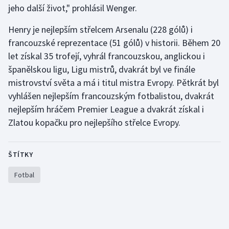
jeho další život," prohlásil Wenger.
Olympijské hry
Henry je nejlepším střelcem Arsenalu (228 gólů) i
Parasport
francouzské reprezentace (51 gólů) v historii. Během 20
let získal 35 trofejí, vyhrál francouzskou, anglickou i
Plavání
španělskou ligu, Ligu mistrů, dvakrát byl ve finále
mistrovství světa a má i titul mistra Evropy. Pětkrát byl
Plážový volejbal
vyhlášen nejlepším francouzským fotbalistou, dvakrát
nejlepším hráčem Premier League a dvakrát získal i
Ragby
Zlatou kopačku pro nejlepšího střelce Evropy.
Rychlobruslení
ŠTÍTKY
Rychlostní kanoistika
Fotbal
Short track
Sportovní střelba