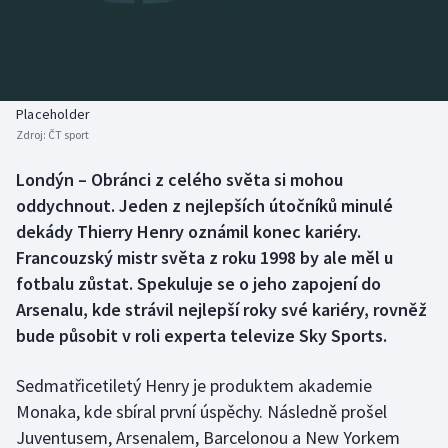
Baseball a softbal
Soutěže
Basketbal
Historické návraty
Biatlon
Aplikace ČT sport
Placeholder
Zdroj:
ČT sport
Boby a skeleton
AZ kvíz
Londýn – Obránci z celého světa si mohou
oddychnout. Jeden z nejlepších útočníků minulé
Box
dekády Thierry Henry oznámil konec kariéry.
Curling
Francouzský mistr světa z roku 1998 by ale měl u
fotbalu zůstat. Spekuluje se o jeho zapojení do
Dostihy
Arsenalu, kde strávil nejlepší roky své kariéry, rovněž
bude působit v roli experta televize Sky Sports.
Florbal
Sedmatřicetiletý Henry je produktem akademie
Futsal
Monaka, kde sbíral první úspěchy. Následně prošel
Juventusem, Arsenalem, Barcelonou a New Yorkem
Golf