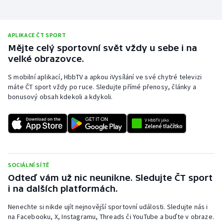
Stolní tenis
Triatlon
APLIKACE ČT SPORT
Mějte celý sportovní svět vždy u sebe i na
Veslování
velké obrazovce.
S mobilní aplikací, HbbTV a apkou iVysílání ve své chytré televizi
Vodní slalom
máte ČT sport vždy po ruce. Sledujte přímé přenosy, články a
bonusový obsah kdekoli a kdykoli.
Volejbal
Ostatní
SOCIÁLNÍ SÍTĚ
Odteď vám už nic neunikne. Sledujte ČT sport
i na dalších platformách.
Nenechte si nikde ujít nejnovější sportovní události. Sledujte nás i
na Facebooku, X, Instagramu, Threads či YouTube a buďte v obraze.