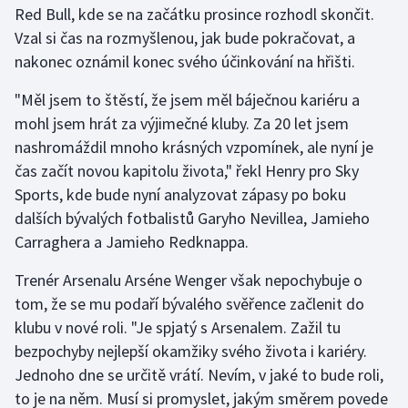
Red Bull, kde se na začátku prosince rozhodl skončit.
Vzal si čas na rozmyšlenou, jak bude pokračovat, a
Gymnastika
nakonec oznámil konec svého účinkování na hřišti.
Házená
"Měl jsem to štěstí, že jsem měl báječnou kariéru a
mohl jsem hrát za výjimečné kluby. Za 20 let jsem
Jezdectví
nashromáždil mnoho krásných vzpomínek, ale nyní je
čas začít novou kapitolu života," řekl Henry pro Sky
Judo
Sports, kde bude nyní analyzovat zápasy po boku
dalších bývalých fotbalistů Garyho Nevillea, Jamieho
Krasobruslení
Carraghera a Jamieho Redknappa.
Lezení
Trenér Arsenalu Arséne Wenger však nepochybuje o
tom, že se mu podaří bývalého svěřence začlenit do
Lyže a snowboard
klubu v nové roli. "Je spjatý s Arsenalem. Zažil tu
Moderní pětiboj
bezpochyby nejlepší okamžiky svého života i kariéry.
Jednoho dne se určitě vrátí. Nevím, v jaké to bude roli,
Motorsport
to je na něm. Musí si promyslet, jakým směrem povede