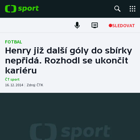
POPULÁRNÍ
SLEDOVAT
Fotbal
FOTBAL
Henry již další góly do sbírky
Hokej
nepřidá. Rozhodl se ukončit
kariéru
Tenis
ČT sport
Atletika
16. 12. 2014
|
Zdroj:
ČTK
Cyklistika
DALŠÍ SPORTY
Americký fotbal
NEPŘEHLÉDNĚTE