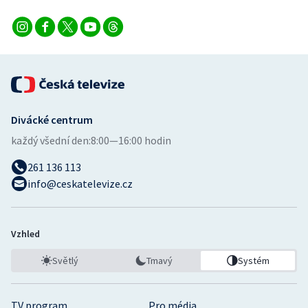
Divácké centrum
každý všední den:
8:00—16:00 hodin
261 136 113
info@ceskatelevize.cz
Vzhled
Světlý
Tmavý
Systém
TV program
Pro média