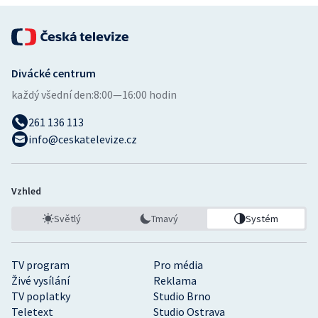
Divácké centrum
každý všední den:
8:00—16:00 hodin
261 136 113
info@ceskatelevize.cz
Vzhled
Světlý
Tmavý
Systém
TV program
Pro média
Živé vysílání
Reklama
TV poplatky
Studio Brno
Teletext
Studio Ostrava