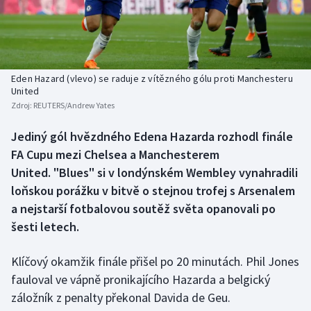
Baseball a softbal
Soutěže
Basketbal
Historické návraty
Biatlon
Aplikace ČT sport
Eden Hazard (vlevo) se raduje z vítězného gólu proti Manchesteru
United
Zdroj:
REUTERS/Andrew Yates
Boby a skeleton
AZ kvíz
Jediný gól hvězdného Edena Hazarda rozhodl finále
Box
FA Cupu mezi Chelsea a Manchesterem
United. "Blues" si v londýnském Wembley vynahradili
Curling
loňskou porážku v bitvě o stejnou trofej s Arsenalem
a nejstarší fotbalovou soutěž světa opanovali po
Dostihy
šesti letech.
Florbal
Klíčový okamžik finále přišel po 20 minutách. Phil Jones
Futsal
fauloval ve vápně pronikajícího Hazarda a belgický
záložník z penalty překonal Davida de Geu.
Golf