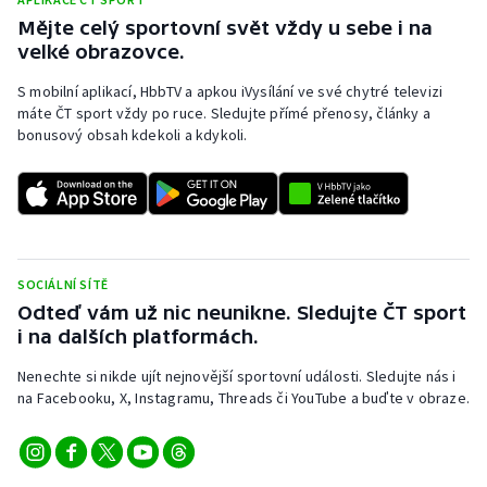
Stolní tenis
Mějte celý sportovní svět vždy u sebe i na
velké obrazovce.
Triatlon
S mobilní aplikací, HbbTV a apkou iVysílání ve své chytré televizi
máte ČT sport vždy po ruce. Sledujte přímé přenosy, články a
Veslování
bonusový obsah kdekoli a kdykoli.
Vodní slalom
Volejbal
Ostatní
SOCIÁLNÍ SÍTĚ
Odteď vám už nic neunikne. Sledujte ČT sport
i na dalších platformách.
Nenechte si nikde ujít nejnovější sportovní události. Sledujte nás i
na Facebooku, X, Instagramu, Threads či YouTube a buďte v obraze.