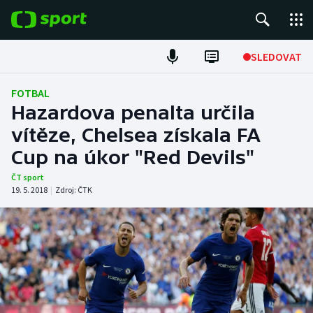
POPULÁRNÍ
SLEDOVAT
Fotbal
FOTBAL
Hazardova penalta určila
Hokej
vítěze, Chelsea získala FA
Cup na úkor "Red Devils"
Tenis
ČT sport
Atletika
19. 5. 2018
|
Zdroj:
ČTK
Cyklistika
DALŠÍ SPORTY
Americký fotbal
NEPŘEHLÉDNĚTE