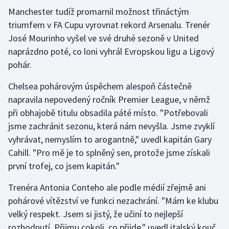
Manchester tudíž promarnil možnost třináctým
Gymnastika
triumfem v FA Cupu vyrovnat rekord Arsenalu. Trenér
José Mourinho vyšel ve své druhé sezoně v United
Házená
naprázdno poté, co loni vyhrál Evropskou ligu a Ligový
pohár.
Jezdectví
Chelsea pohárovým úspěchem alespoň částečně
Judo
napravila nepovedený ročník Premier League, v němž
při obhajobě titulu obsadila páté místo. "Potřebovali
Krasobruslení
jsme zachránit sezonu, která nám nevyšla. Jsme zvyklí
vyhrávat, nemyslím to arogantně," uvedl kapitán Gary
Lezení
Cahill. "Pro mě je to splněný sen, protože jsme získali
první trofej, co jsem kapitán."
Lyže a snowboard
Trenéra Antonia Conteho ale podle médií zřejmě ani
Moderní pětiboj
pohárové vítězství ve funkci nezachrání. "Mám ke klubu
velký respekt. Jsem si jistý, že učiní to nejlepší
Motorsport
rozhodnutí. Přijmu cokoli, co přijde," uvedl italský kouč.