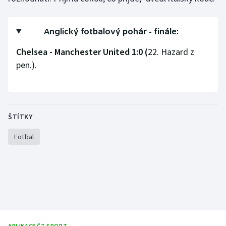
Olympijské hry
Anglický fotbalový pohár - finále:
Parasport
Chelsea - Manchester United 1:0 (
22. Hazard z
Plavání
pen.).
Plážový volejbal
Ragby
ŠTÍTKY
Rychlobruslení
Fotbal
Rychlostní kanoistika
Short track
Sportovní střelba
APLIKACE ČT SPORT