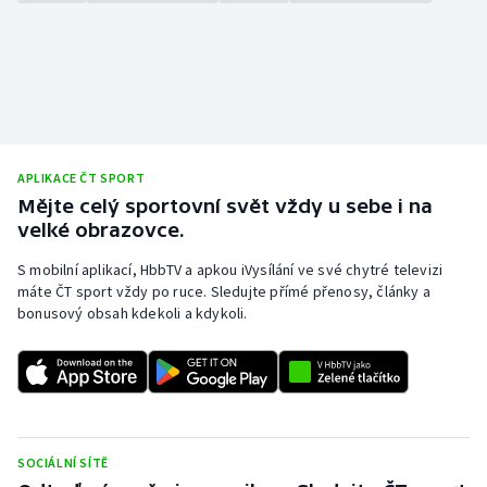
Stolní tenis
Triatlon
Veslování
Vodní slalom
APLIKACE ČT SPORT
Mějte celý sportovní svět vždy u sebe i na
Volejbal
velké obrazovce.
S mobilní aplikací, HbbTV a apkou iVysílání ve své chytré televizi
Ostatní
máte ČT sport vždy po ruce. Sledujte přímé přenosy, články a
bonusový obsah kdekoli a kdykoli.
SOCIÁLNÍ SÍTĚ