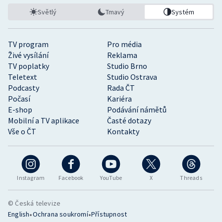
Světlý
Tmavý
Systém
TV program
Pro média
Živé vysílání
Reklama
TV poplatky
Studio Brno
Teletext
Studio Ostrava
Podcasty
Rada ČT
Počasí
Kariéra
E-shop
Podávání námětů
Mobilní a TV aplikace
Časté dotazy
Vše o ČT
Kontakty
Instagram
Facebook
YouTube
X
Threads
© Česká televize
•
•
English
Ochrana soukromí
Přístupnost