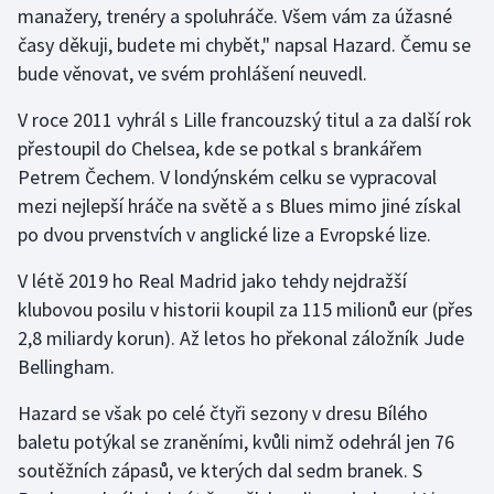
manažery, trenéry a spoluhráče. Všem vám za úžasné
časy děkuji, budete mi chybět," napsal Hazard. Čemu se
Gymnastika
bude věnovat, ve svém prohlášení neuvedl.
Házená
V roce 2011 vyhrál s Lille francouzský titul a za další rok
přestoupil do Chelsea, kde se potkal s brankářem
Jezdectví
Petrem Čechem. V londýnském celku se vypracoval
mezi nejlepší hráče na světě a s Blues mimo jiné získal
Judo
po dvou prvenstvích v anglické lize a Evropské lize.
Krasobruslení
V létě 2019 ho Real Madrid jako tehdy nejdražší
klubovou posilu v historii koupil za 115 milionů eur (přes
Lezení
2,8 miliardy korun). Až letos ho překonal záložník Jude
Bellingham.
Lyže a snowboard
Hazard se však po celé čtyři sezony v dresu Bílého
Moderní pětiboj
baletu potýkal se zraněními, kvůli nimž odehrál jen 76
soutěžních zápasů, ve kterých dal sedm branek. S
Motorsport