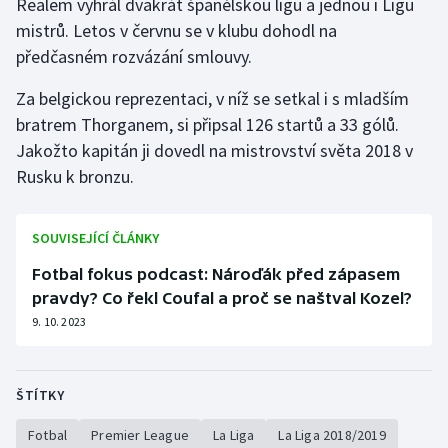
Realem vyhrál dvakrát španělskou ligu a jednou i Ligu
mistrů. Letos v červnu se v klubu dohodl na
Olympijské hry
předčasném rozvázání smlouvy.
Parasport
Za belgickou reprezentaci, v níž se setkal i s mladším
bratrem Thorganem, si připsal 126 startů a 33 gólů.
Plavání
Jakožto kapitán ji dovedl na mistrovství světa 2018 v
Plážový volejbal
Rusku k bronzu.
Ragby
SOUVISEJÍCÍ ČLÁNKY
Rychlobruslení
Fotbal fokus podcast: Nároďák před zápasem
pravdy? Co řekl Coufal a proč se naštval Kozel?
Rychlostní kanoistika
9. 10. 2023
Short track
ŠTÍTKY
Sportovní střelba
Fotbal
Premier League
La Liga
La Liga 2018/2019