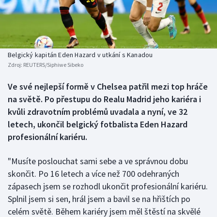
Baseball a softbal
Soutěže
Basketbal
Historické návraty
Biatlon
Aplikace ČT sport
Belgický kapitán Eden Hazard v utkání s Kanadou
Zdroj:
REUTERS/Siphiwe Sibeko
Boby a skeleton
AZ kvíz
Ve své nejlepší formě v Chelsea patřil mezi top hráče
na světě. Po přestupu do Realu Madrid jeho kariéra i
Box
kvůli zdravotním problémů uvadala a nyní, ve 32
Curling
letech, ukončil belgický fotbalista Eden Hazard
profesionální kariéru.
Dostihy
"Musíte poslouchat sami sebe a ve správnou dobu
Florbal
skončit. Po 16 letech a více než 700 odehraných
zápasech jsem se rozhodl ukončit profesionální kariéru.
Futsal
Splnil jsem si sen, hrál jsem a bavil se na hřištích po
celém světě. Během kariéry jsem měl štěstí na skvělé
Golf