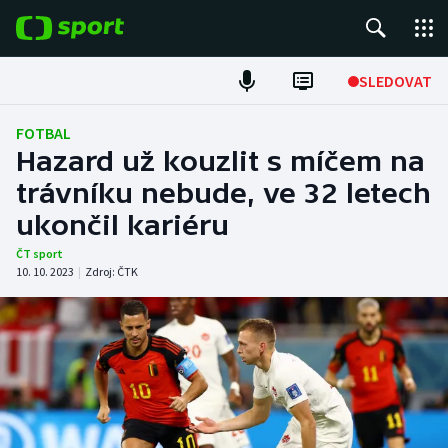
POPULÁRNÍ
SLEDOVAT
Fotbal
FOTBAL
Hazard už kouzlit s míčem na
Hokej
trávníku nebude, ve 32 letech
ukončil kariéru
Tenis
ČT sport
Atletika
10. 10. 2023
|
Zdroj:
ČTK
Cyklistika
DALŠÍ SPORTY
Americký fotbal
NEPŘEHLÉDNĚTE