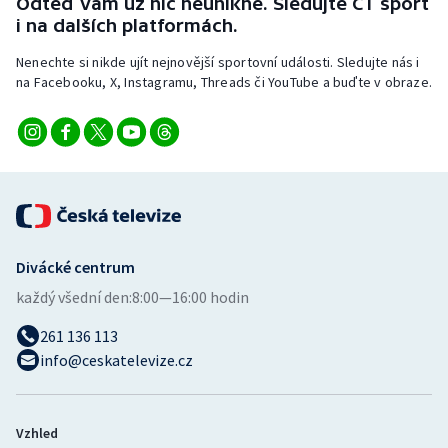
Odteď vám už nic neunikne. Sledujte ČT sport
i na dalších platformách.
Nenechte si nikde ujít nejnovější sportovní události. Sledujte nás i
na Facebooku, X, Instagramu, Threads či YouTube a buďte v obraze.
Divácké centrum
každý všední den:
8:00—16:00 hodin
261 136 113
info@ceskatelevize.cz
Vzhled