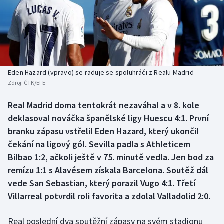
Baseball a softbal
Soutěže
Basketbal
Historické návraty
Biatlon
Aplikace ČT sport
Eden Hazard (vpravo) se raduje se spoluhráči z Realu Madrid
Boby a skeleton
AZ kvíz
Zdroj:
ČTK/EFE
Box
Real Madrid doma tentokrát nezaváhal a v 8. kole
deklasoval nováčka španělské ligy Huescu 4:1. První
Curling
branku zápasu vstřelil Eden Hazard, který ukončil
čekání na ligový gól. Sevilla padla s Athleticem
Dostihy
Bilbao 1:2, ačkoli ještě v 75. minutě vedla. Jen bod za
remízu 1:1 s Alavésem získala Barcelona. Soutěž dál
Florbal
vede San Sebastian, který porazil Vugo 4:1. Třetí
Villarreal potvrdil roli favorita a zdolal Valladolid 2:0.
Futsal
Real poslední dva soutěžní zápasy na svém stadionu
Golf