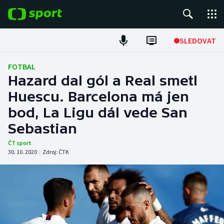
POPULÁRNÍ
SLEDOVAT
Fotbal
FOTBAL
Hazard dal gól a Real smetl
Hokej
Huescu. Barcelona má jen
bod, La Ligu dál vede San
Tenis
Sebastian
Atletika
ČT sport
30. 10. 2020
|
Zdroj:
ČTK
Cyklistika
DALŠÍ SPORTY
Americký fotbal
NEPŘEHLÉDNĚTE