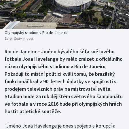
Baseball a softbal
Soutěže
Basketbal
Historické návraty
Biatlon
Aplikace ČT sport
Olympijský stadion v Riu de Janeiru
Zdroj:
Getty Images
Boby a skeleton
AZ kvíz
Rio de Janeiro – Jméno bývalého šéfa světového
fotbalu Joaa Havelange by mělo zmizet z oficiálního
Box
názvu olympijského stadionu v Riu de Janeiru.
Curling
Požadují to místní politici kvůli tomu, že brazilský
funkcionář bral v 90. letech úplatky ve spojitosti s
Dostihy
prodejem televizních práv na mistrovství světa.
Stadion bude za rok dějištěm světového šampionátu
Florbal
ve fotbale a v roce 2016 bude při olympijských hrách
hostit atletické soutěže.
Futsal
"Jméno Joaa Havelange je dnes spojeno s korupcí a
Golf