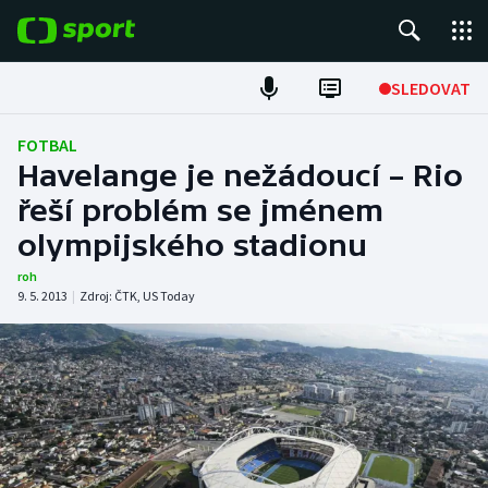
POPULÁRNÍ
SLEDOVAT
Fotbal
FOTBAL
Havelange je nežádoucí – Rio
Hokej
řeší problém se jménem
olympijského stadionu
Tenis
roh
Atletika
9. 5. 2013
|
Zdroj:
ČTK
,
US Today
Cyklistika
DALŠÍ SPORTY
Americký fotbal
NEPŘEHLÉDNĚTE