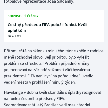
fotbalové reprezentace Joaa Saldanhy.
Olympijské hry
SOUVISEJÍCÍ ČLÁNKY
Parasport
Čestný předseda FIFA položil funkci. Kvůli
Plavání
úplatkům
30. 4. 2013
Plážový volejbal
Přitom ještě na sklonku minulého týdne znělo z radnice
Ragby
méně rozhodné slovo. Její prioritou bylo vyřešit
problém se střechou. "Problém případné změny
Rychlobruslení
pojmenování na základě stížností vůči bývalému
prezidentovi FIFA není nyní na pořadu dne," uvedlo
Rychlostní kanoistika
vedení města v prohlášení minulý týden.
Short track
Havelange v dubnu kvůli skandálu s úplatky rezignoval
na funkci čestného předsedy FIFA.
Sportovní střelba
Sedmadevadesátiletý Brazilec vedl mezinárodní