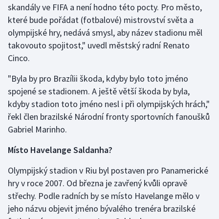
skandály ve FIFA a není hodno této pocty. Pro město,
které bude pořádat (fotbalové) mistrovství světa a
Gymnastika
olympijské hry, nedává smysl, aby název stadionu měl
takovouto spojitost," uvedl městský radní Renato
Házená
Cinco.
Jezdectví
"Byla by pro Brazílii škoda, kdyby bylo toto jméno
spojené se stadionem. A ještě větší škoda by byla,
Judo
kdyby stadion toto jméno nesl i při olympijských hrách,"
řekl člen brazilské Národní fronty sportovních fanoušků
Krasobruslení
Gabriel Marinho.
Lezení
Místo Havelange Saldanha?
Lyže a snowboard
Olympijský stadion v Riu byl postaven pro Panamerické
hry v roce 2007. Od března je zavřený kvůli opravě
Moderní pětiboj
střechy. Podle radních by se místo Havelange mělo v
jeho názvu objevit jméno bývalého trenéra brazilské
Motorsport