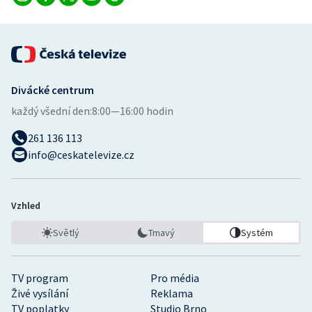
Divácké centrum
každý všední den:
8:00—16:00 hodin
261 136 113
info@ceskatelevize.cz
Vzhled
Světlý
Tmavý
Systém
TV program
Pro média
Živé vysílání
Reklama
TV poplatky
Studio Brno