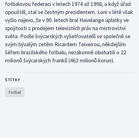
fotbalovou federaci v letech 1974 až 1998, a když úřad
Stolní tenis
opouštěl, stal se čestným prezidentem. Loni v létě však
Triatlon
vyšlo najevo, že v 90. letech bral Havelange úplatky ve
spojitosti s prodejem televizních práv na mistrovství
Veslování
světa. Podle švýcarských vyšetřovatelů se společně se
svým bývalým zetěm Ricardem Teixeirou, někdejším
Vodní slalom
šéfem brazilského fotbalu, nezákonně obohatili o 22
milionů švýcarských franků (462 milionů korun).
Volejbal
Ostatní
ŠTÍTKY
Fotbal