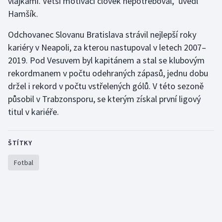
vlajkami. Větší motivaci člověk nepotřeboval," uvedl
Hamšík.
Olympijské hry
Odchovanec Slovanu Bratislava strávil nejlepší roky
Parasport
kariéry v Neapoli, za kterou nastupoval v letech 2007–
2019. Pod Vesuvem byl kapitánem a stal se klubovým
Plavání
rekordmanem v počtu odehraných zápasů, jednu dobu
držel i rekord v počtu vstřelených gólů. V této sezoně
Plážový volejbal
působil v Trabzonsporu, se kterým získal první ligový
Ragby
titul v kariéře.
Rychlobruslení
ŠTÍTKY
Rychlostní kanoistika
Fotbal
Short track
Sportovní střelba