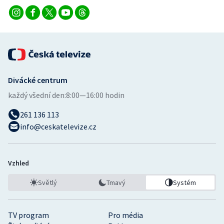
Divácké centrum
každý všední den:
8:00—16:00 hodin
261 136 113
info@ceskatelevize.cz
Vzhled
Světlý
Tmavý
Systém
TV program
Pro média