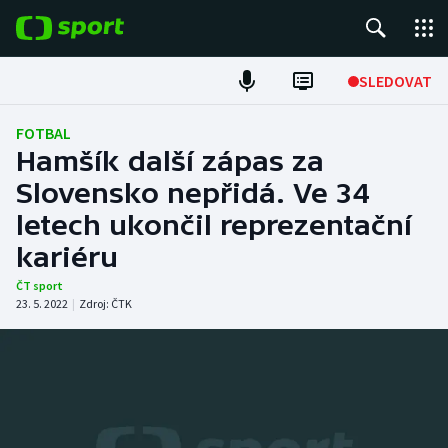
POPULÁRNÍ
SLEDOVAT
Fotbal
FOTBAL
Hamšík další zápas za
Hokej
Slovensko nepřidá. Ve 34
letech ukončil reprezentační
Tenis
kariéru
Atletika
ČT sport
23. 5. 2022
|
Zdroj:
ČTK
Cyklistika
DALŠÍ SPORTY
Americký fotbal
NEPŘEHLÉDNĚTE