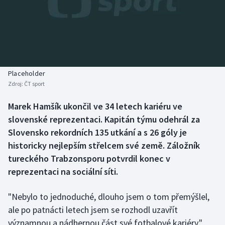
Baseball a softbal
Soutěže
Basketbal
Historické návraty
Biatlon
Aplikace ČT sport
Placeholder
Boby a skeleton
AZ kvíz
Zdroj:
ČT sport
Box
Marek Hamšík ukončil ve 34 letech kariéru ve
slovenské reprezentaci. Kapitán týmu odehrál za
Curling
Slovensko rekordních 135 utkání a s 26 góly je
historicky nejlepším střelcem své země. Záložník
Dostihy
tureckého Trabzonsporu potvrdil konec v
reprezentaci na sociální síti.
Florbal
"Nebylo to jednoduché, dlouho jsem o tom přemýšlel,
Futsal
ale po patnácti letech jsem se rozhodl uzavřít
významnou a nádhernou část své fotbalové kariéry,"
Golf