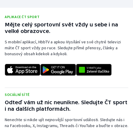
Stolní tenis
APLIKACE ČT SPORT
Triatlon
Mějte celý sportovní svět vždy u sebe i na
velké obrazovce.
Veslování
S mobilní aplikací, HbbTV a apkou iVysílání ve své chytré televizi
Vodní slalom
máte ČT sport vždy po ruce. Sledujte přímé přenosy, články a
bonusový obsah kdekoli a kdykoli.
Volejbal
Ostatní
SOCIÁLNÍ SÍTĚ
Odteď vám už nic neunikne. Sledujte ČT sport
i na dalších platformách.
Nenechte si nikde ujít nejnovější sportovní události. Sledujte nás i
na Facebooku, X, Instagramu, Threads či YouTube a buďte v obraze.