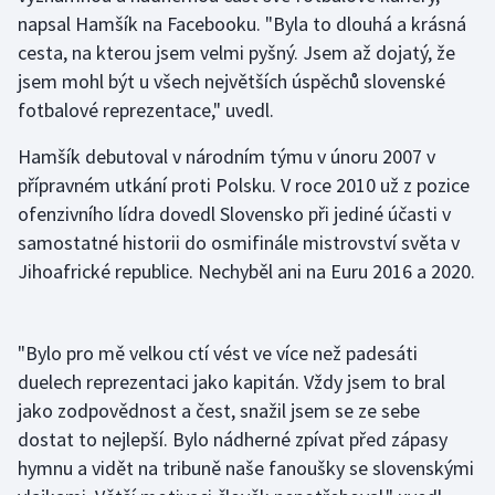
napsal Hamšík na Facebooku. "Byla to dlouhá a krásná
cesta, na kterou jsem velmi pyšný. Jsem až dojatý, že
Gymnastika
jsem mohl být u všech největších úspěchů slovenské
Házená
fotbalové reprezentace," uvedl.
Hamšík debutoval v národním týmu v únoru 2007 v
Jezdectví
přípravném utkání proti Polsku. V roce 2010 už z pozice
Judo
ofenzivního lídra dovedl Slovensko při jediné účasti v
samostatné historii do osmifinále mistrovství světa v
Krasobruslení
Jihoafrické republice. Nechyběl ani na Euru 2016 a 2020.
Lezení
"Bylo pro mě velkou ctí vést ve více než padesáti
Lyže a snowboard
duelech reprezentaci jako kapitán. Vždy jsem to bral
jako zodpovědnost a čest, snažil jsem se ze sebe
Moderní pětiboj
dostat to nejlepší. Bylo nádherné zpívat před zápasy
hymnu a vidět na tribuně naše fanoušky se slovenskými
Motorsport