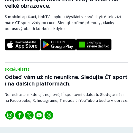
Stolní tenis
velké obrazovce.
S mobilní aplikací, HbbTV a apkou iVysílání ve své chytré televizi
Triatlon
máte ČT sport vždy po ruce. Sledujte přímé přenosy, články a
bonusový obsah kdekoli a kdykoli.
Veslování
Vodní slalom
Volejbal
SOCIÁLNÍ SÍTĚ
Ostatní
Odteď vám už nic neunikne. Sledujte ČT sport
i na dalších platformách.
Nenechte si nikde ujít nejnovější sportovní události. Sledujte nás i
na Facebooku, X, Instagramu, Threads či YouTube a buďte v obraze.