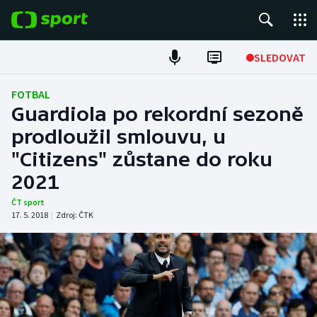
POPULÁRNÍ
SLEDOVAT
Fotbal
FOTBAL
Guardiola po rekordní sezoně
Hokej
prodloužil smlouvu, u
"Citizens" zůstane do roku
Tenis
2021
Atletika
ČT sport
17. 5. 2018
|
Zdroj:
ČTK
Cyklistika
DALŠÍ SPORTY
Americký fotbal
NEPŘEHLÉDNĚTE