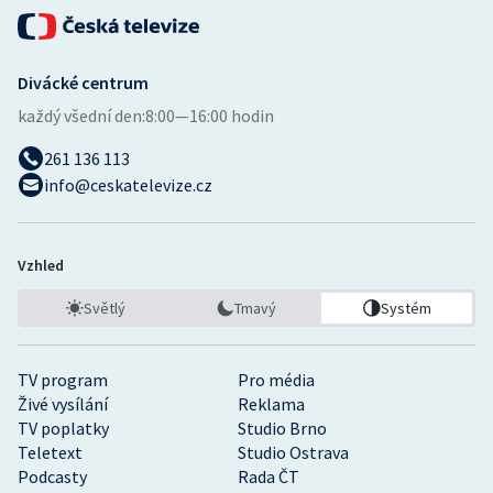
Divácké centrum
každý všední den:
8:00—16:00 hodin
261 136 113
info@ceskatelevize.cz
Vzhled
Světlý
Tmavý
Systém
TV program
Pro média
Živé vysílání
Reklama
TV poplatky
Studio Brno
Teletext
Studio Ostrava
Podcasty
Rada ČT