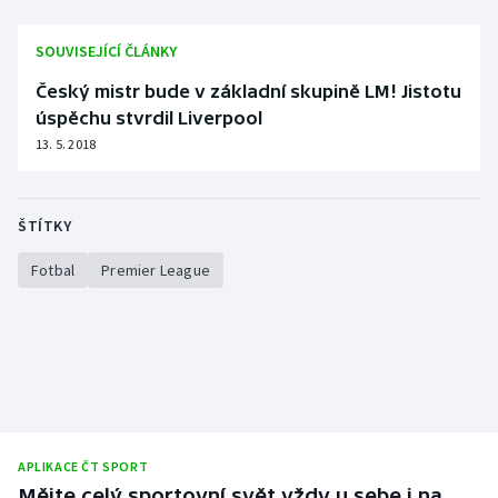
Olympijské hry
SOUVISEJÍCÍ ČLÁNKY
Parasport
Český mistr bude v základní skupině LM! Jistotu
úspěchu stvrdil Liverpool
Plavání
13. 5. 2018
Plážový volejbal
ŠTÍTKY
Ragby
Fotbal
Premier League
Rychlobruslení
Rychlostní kanoistika
Short track
Sportovní střelba
APLIKACE ČT SPORT
Mějte celý sportovní svět vždy u sebe i na