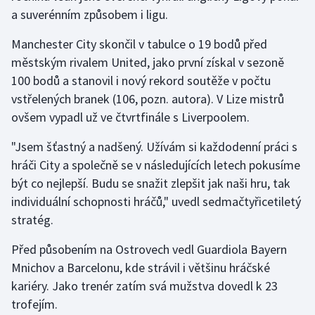
a suverénním způsobem i ligu.
Gymnastika
Manchester City skončil v tabulce o 19 bodů před
městským rivalem United, jako první získal v sezoně
Házená
100 bodů a stanovil i nový rekord soutěže v počtu
vstřelených branek (106, pozn. autora). V Lize mistrů
Jezdectví
ovšem vypadl už ve čtvrtfinále s Liverpoolem.
Judo
"Jsem šťastný a nadšený. Užívám si každodenní práci s
hráči City a společně se v následujících letech pokusíme
Krasobruslení
být co nejlepší. Budu se snažit zlepšit jak naši hru, tak
individuální schopnosti hráčů," uvedl sedmačtyřicetiletý
Lezení
stratég.
Lyže a snowboard
Před působením na Ostrovech vedl Guardiola Bayern
Mnichov a Barcelonu, kde strávil i většinu hráčské
Moderní pětiboj
kariéry. Jako trenér zatím svá mužstva dovedl k 23
Motorsport
trofejím.