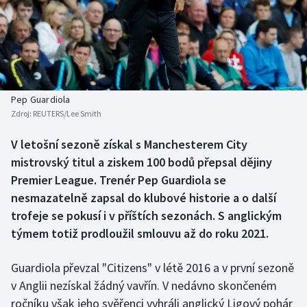
Baseball a softbal
Soutěže
Basketbal
Historické návraty
Biatlon
Aplikace ČT sport
Pep Guardiola
Boby a skeleton
AZ kvíz
Zdroj:
REUTERS/Lee Smith
Box
V letošní sezoně získal s Manchesterem City
mistrovský titul a ziskem 100 bodů přepsal dějiny
Curling
Premier League. Trenér Pep Guardiola se
nesmazatelně zapsal do klubové historie a o další
Dostihy
trofeje se pokusí i v příštích sezonách. S anglickým
týmem totiž prodloužil smlouvu až do roku 2021.
Florbal
Guardiola převzal "Citizens" v létě 2016 a v první sezoně
Futsal
v Anglii nezískal žádný vavřín. V nedávno skončeném
ročníku však jeho svěřenci vyhráli anglický Ligový pohár
Golf