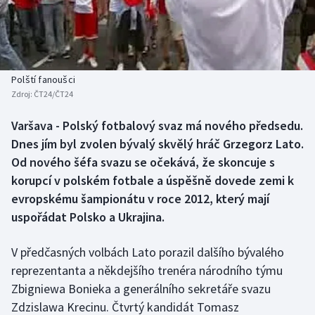
Baseball a softbal
Soutěže
Basketbal
Historické návraty
Biatlon
Aplikace ČT sport
Polští fanoušci
Zdroj:
ČT24/ČT24
Boby a skeleton
AZ kvíz
Varšava - Polský fotbalový svaz má nového předsedu.
Dnes jím byl zvolen bývalý skvělý hráč Grzegorz Lato.
Box
Od nového šéfa svazu se očekává, že skoncuje s
Curling
korupcí v polském fotbale a úspěšně dovede zemi k
evropskému šampionátu v roce 2012, který mají
Dostihy
uspořádat Polsko a Ukrajina.
Florbal
V předčasných volbách Lato porazil dalšího bývalého
reprezentanta a někdejšího trenéra národního týmu
Futsal
Zbigniewa Bonieka a generálního sekretáře svazu
Zdzislawa Krecinu. Čtvrtý kandidát Tomasz
Golf