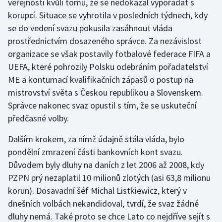
veřejnosti kvůli tomu, že se nedokázal vypořádat s
korupcí. Situace se vyhrotila v posledních týdnech, kdy
Olympijské hry
se do vedení svazu pokusila zasáhnout vláda
Parasport
prostřednictvím dosazeného správce. Za nezávislost
organizace se však postavily fotbalové federace FIFA a
Plavání
UEFA, které pohrozily Polsku odebráním pořadatelství
ME a kontumací kvalifikačních zápasů o postup na
Plážový volejbal
mistrovství světa s Českou republikou a Slovenskem.
Správce nakonec svaz opustil s tím, že se uskuteční
Ragby
předčasné volby.
Rychlobruslení
Dalším krokem, za nímž údajně stála vláda, bylo
pondělní zmrazení části bankovních kont svazu.
Rychlostní kanoistika
Důvodem byly dluhy na daních z let 2006 až 2008, kdy
PZPN prý nezaplatil 10 milionů zlotých (asi 63,8 milionu
Short track
korun). Dosavadní šéf Michal Listkiewicz, který v
dnešních volbách nekandidoval, tvrdí, že svaz žádné
Sportovní střelba
dluhy nemá. Také proto se chce Lato co nejdříve sejít s