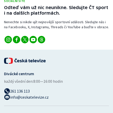
SOCIÁLNÍ SÍTĚ
Odteď vám už nic neunikne. Sledujte ČT sport
i na dalších platformách.
Nenechte si nikde ujít nejnovější sportovní události. Sledujte nás i
na Facebooku, X, Instagramu, Threads či YouTube a buďte v obraze.
Divácké centrum
každý všední den:
8:00—16:00 hodin
261 136 113
info@ceskatelevize.cz