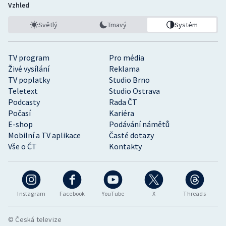
Vzhled
Světlý
Tmavý
Systém
TV program
Pro média
Živé vysílání
Reklama
TV poplatky
Studio Brno
Teletext
Studio Ostrava
Podcasty
Rada ČT
Počasí
Kariéra
E-shop
Podávání námětů
Mobilní a TV aplikace
Časté dotazy
Vše o ČT
Kontakty
Instagram
Facebook
YouTube
X
Threads
© Česká televize