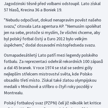
Jagodzinski těsně před volbami odstoupil. Lato získal
57 hlasů, Krecina 36 a Boniek 19.
Gymnastika
"Nebudu odpočívat, dokud nenapravím pověst našeho
Házená
svazu," citovala Lata agentura AP. "Nemusím spoléhat
jen na sebe, protože si myslím, že všichni chceme, aby
Jezdectví
byl polský fotbal čistý a Euro 2012 bylo velkým
úspěchem," dodal dosavadní místopředseda svazu.
Judo
Osmapadesátiletý Lato patří mezi legendy polského
Krasobruslení
fotbalu. Za reprezentaci odehrál rekordních 100 zápasů
a dal 45 branek. V roce 1974 se stal se sedmi góly
Lezení
nejlepším střelcem mistrovství světa, kde Polsko
obsadilo třetí místo. Získal také zlatou olympijskou
Lyže a snowboard
medaili v Mnichově a stříbro o čtyři roky později v
Moderní pětiboj
Montrealu.
Polský fotbalový svaz (PZPN) čelí již několik let kritice
Motorsport