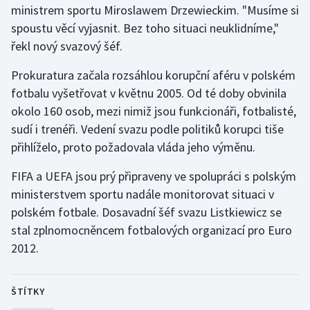
ministrem sportu Miroslawem Drzewieckim. "Musíme si
Stolní tenis
spoustu věcí vyjasnit. Bez toho situaci neuklidníme,"
Triatlon
řekl nový svazový šéf.
Prokuratura začala rozsáhlou korupční aféru v polském
Veslování
fotbalu vyšetřovat v květnu 2005. Od té doby obvinila
Vodní slalom
okolo 160 osob, mezi nimiž jsou funkcionáři, fotbalisté,
sudí i trenéři. Vedení svazu podle politiků korupci tiše
Volejbal
přihlíželo, proto požadovala vláda jeho výměnu.
FIFA a UEFA jsou prý připraveny ve spolupráci s polským
Ostatní
ministerstvem sportu nadále monitorovat situaci v
polském fotbale. Dosavadní šéf svazu Listkiewicz se
stal zplnomocněncem fotbalových organizací pro Euro
2012.
ŠTÍTKY