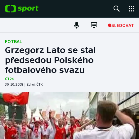
POPULÁRNÍ
SLEDOVAT
Fotbal
FOTBAL
Grzegorz Lato se stal
Hokej
předsedou Polského
fotbalového svazu
Tenis
ČT24
Atletika
30. 10. 2008
|
Zdroj:
ČTK
Cyklistika
DALŠÍ SPORTY
Americký fotbal
NEPŘEHLÉDNĚTE