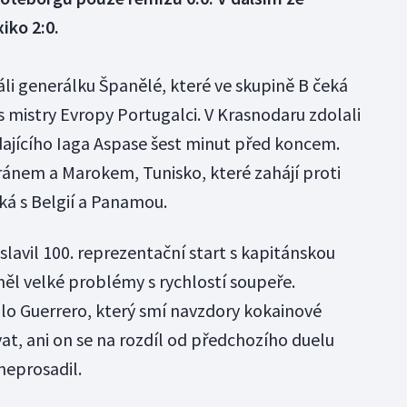
iko 2:0.
áli generálku Španělé, které ve skupině B čeká
 mistry Evropy Portugalci. V Krasnodaru zdolali
ídajícího Iaga Aspase šest minut před koncem.
s Íránem a Marokem, Tunisko, které zahájí proti
tká s Belgií a Panamou.
slavil 100. reprezentační start s kapitánskou
ěl velké problémy s rychlostí soupeře.
lo Guerrero, který smí navzdory kokainové
at, ani on se na rozdíl od předchozího duelu
neprosadil.