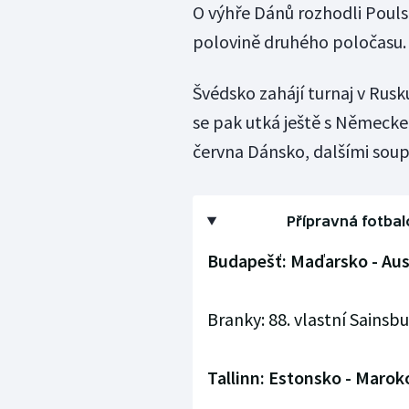
O výhře Dánů rozhodli Pouls
polovině druhého poločasu.
Švédsko zahájí turnaj v Rusk
se pak utká ještě s Německe
června Dánsko, dalšími soupe
Přípravná fotbal
Budapešť: Maďarsko - Austr
Branky: 88. vlastní Sainsbur
Tallinn: Estonsko - Maroko