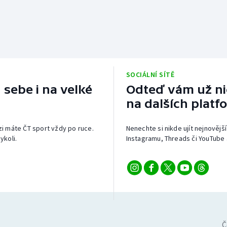
SOCIÁLNÍ SÍTĚ
 sebe i na velké
Odteď vám už nic
na dalších platf
izi máte ČT sport vždy po ruce.
Nenechte si nikde ujít nejnovější
ykoli.
Instagramu, Threads či YouTube 
Č