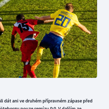
Moderní pětiboj
Triatlon
Motorsport
Veslování
Olympijské hry
Vodní slalom
Parasport
Volejbal
Plavání
Ostatní
Plážový volejbal
ali dát ani ve druhém přípravném zápase před
Göteborgu pouze remízu 0:0. V dalším ze