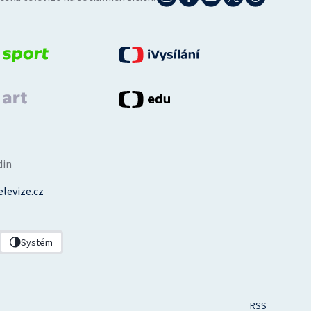
din
levize.cz
Systém
RSS