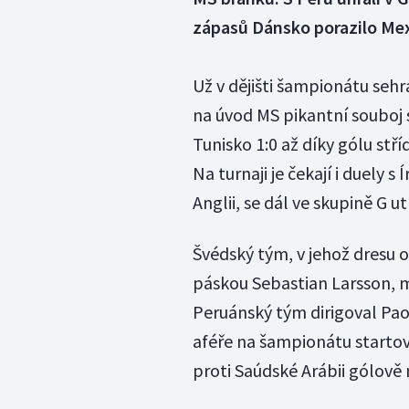
zápasů Dánsko porazilo Mex
Už v dějišti šampionátu sehr
na úvod MS pikantní souboj s
Tunisko 1:0 až díky gólu stř
Na turnaji je čekají i duely 
Anglii, se dál ve skupině G u
Švédský tým, v jehož dresu o
páskou Sebastian Larsson, m
Peruánský tým dirigoval Pao
aféře na šampionátu startov
proti Saúdské Arábii gólově 