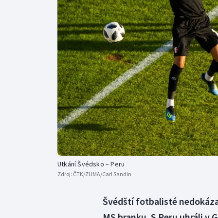
Curling
Dostihy
Florbal
Futsal
Golf
Gymnastika
Utkání Švédsko – Peru
Zdroj:
ČTK/ZUMA/Carl Sandin
Švédští fotbalisté nedokáz
MS branku. S Peru uhráli v 