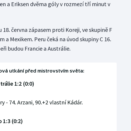
en a Eriksen dvěma góly v rozmezí tří minut v
u 18. června zápasem proti Koreji, ve skupině F
m a Mexikem. Peru čeká na úvod skupiny C 16.
ři budou Francie a Austrálie.
ová utkání před mistrovstvím světa:
álie 1:2 (0:0)
y - 74. Arzani, 90.+2 vlastní Kádár.
 1:3 (0:2)