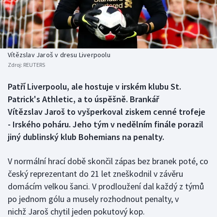
Baseball a softbal
Soutěže
Basketbal
Historické návraty
Biatlon
Aplikace ČT sport
Vítězslav Jaroš v dresu Liverpoolu
Zdroj:
REUTERS
Boby a skeleton
AZ kvíz
Patří Liverpoolu, ale hostuje v irském klubu St.
Patrick's Athletic, a to úspěšně. Brankář
Box
Vítězslav Jaroš to vyšperkoval ziskem cenné trofeje
Curling
- Irského poháru. Jeho tým v nedělním finále porazil
jiný dublinský klub Bohemians na penalty.
Dostihy
V normální hrací době skončil zápas bez branek poté, co
Florbal
český reprezentant do 21 let zneškodnil v závěru
domácím velkou šanci. V prodloužení dal každý z týmů
Futsal
po jednom gólu a musely rozhodnout penalty, v
nichž Jaroš chytil jeden pokutový kop.
Golf