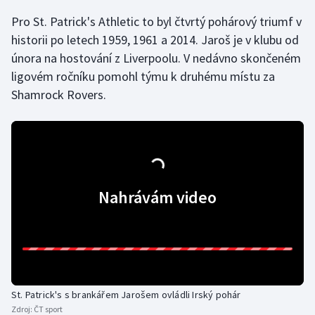
Pro St. Patrick's Athletic to byl čtvrtý pohárový triumf v
Gymnastika
historii po letech 1959, 1961 a 2014. Jaroš je v klubu od
února na hostování z Liverpoolu. V nedávno skončeném
Házená
ligovém ročníku pomohl týmu k druhému místu za
Shamrock Rovers.
Jezdectví
Judo
Krasobruslení
Nahrávám video
Lezení
Lyže a snowboard
Moderní pětiboj
St. Patrick's s brankářem Jarošem ovládli Irský pohár
Motorsport
Zdroj:
ČT sport