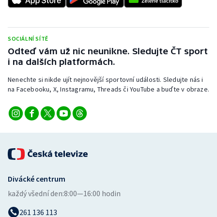
Stolní tenis
Triatlon
SOCIÁLNÍ SÍTĚ
Odteď vám už nic neunikne. Sledujte ČT sport
Veslování
i na dalších platformách.
Vodní slalom
Nenechte si nikde ujít nejnovější sportovní události. Sledujte nás i
na Facebooku, X, Instagramu, Threads či YouTube a buďte v obraze.
Volejbal
Ostatní
Divácké centrum
každý všední den:
8:00—16:00 hodin
261 136 113