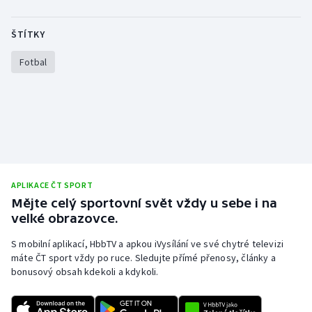
Olympijské hry
ŠTÍTKY
Parasport
Fotbal
Plavání
Plážový volejbal
Ragby
APLIKACE ČT SPORT
Rychlobruslení
Mějte celý sportovní svět vždy u sebe i na
velké obrazovce.
Rychlostní kanoistika
S mobilní aplikací, HbbTV a apkou iVysílání ve své chytré televizi
Short track
máte ČT sport vždy po ruce. Sledujte přímé přenosy, články a
bonusový obsah kdekoli a kdykoli.
Sportovní střelba