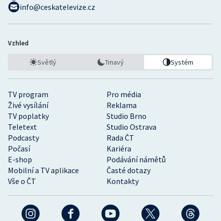
info@ceskatelevize.cz
Vzhled
Světlý
Tmavý
Systém
TV program
Pro média
Živé vysílání
Reklama
TV poplatky
Studio Brno
Teletext
Studio Ostrava
Podcasty
Rada ČT
Počasí
Kariéra
E-shop
Podávání námětů
Mobilní a TV aplikace
Časté dotazy
Vše o ČT
Kontakty