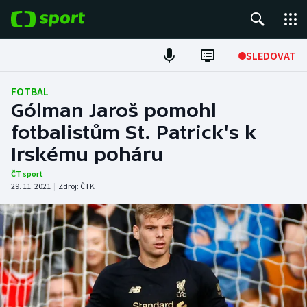
POPULÁRNÍ
SLEDOVAT
Fotbal
FOTBAL
Gólman Jaroš pomohl
Hokej
fotbalistům St. Patrick's k
Irskému poháru
Tenis
ČT sport
Atletika
29. 11. 2021
|
Zdroj:
ČTK
Cyklistika
DALŠÍ SPORTY
Americký fotbal
NEPŘEHLÉDNĚTE