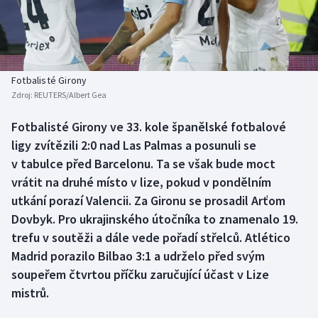
Baseball a softbal
Soutěže
Basketbal
Historické návraty
Biatlon
Aplikace ČT sport
Fotbalisté Girony
Zdroj:
REUTERS/Albert Gea
Boby a skeleton
AZ kvíz
Fotbalisté Girony ve 33. kole španělské fotbalové
ligy zvítězili 2:0 nad Las Palmas a posunuli se
Box
v tabulce před Barcelonu. Ta se však bude moct
Curling
vrátit na druhé místo v lize, pokud v pondělním
utkání porazí Valencii. Za Gironu se prosadil Arťom
Dostihy
Dovbyk. Pro ukrajinského útočníka to znamenalo 19.
trefu v soutěži a dále vede pořadí střelců. Atlético
Florbal
Madrid porazilo Bilbao 3:1 a udrželo před svým
soupeřem čtvrtou příčku zaručující účast v Lize
Futsal
mistrů.
Golf