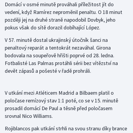
Domácí v osmé minutě prováhali příležitost jít do
vedení, když Ramírez neproměnil penaltu. O 18 minut
Gymnastika
později jej na druhé straně napodobil Dovbyk, jeho
pokus však do sítě dorazil dobíhající López.
Házená
V 57. minutě dostal ukrajinský útočník šanci na
Jezdectví
penaltový reparát a tentokrát nezaváhal. Girona
bodovala na soupeřově hřišti poprvé od 28. ledna.
Judo
Fotbalisté Las Palmas protáhli sérii bez vítězství na
devět zápasů a pošesté v řadě prohráli.
Krasobruslení
Lezení
V utkání mezi Atléticem Madrid a Bilbaem platil o
Lyže a snowboard
poločase remízový stav 1:1 poté, co se v 15. minutě
prosadil domácí De Paul a těsně před poločasem
Moderní pětiboj
srovnal Nico Williams.
Motorsport
Rojiblancos pak utkání strhli na svou stranu díky brance