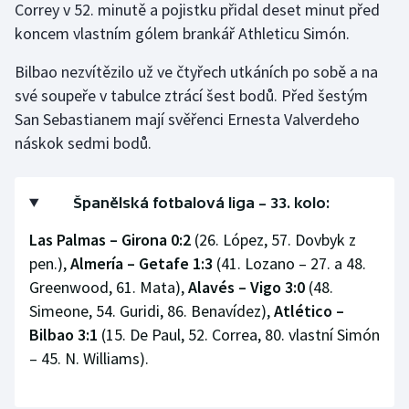
Correy v 52. minutě a pojistku přidal deset minut před
Olympijské hry
koncem vlastním gólem brankář Athleticu Simón.
Bilbao nezvítězilo už ve čtyřech utkáních po sobě a na
Parasport
své soupeře v tabulce ztrácí šest bodů. Před šestým
Plavání
San Sebastianem mají svěřenci Ernesta Valverdeho
náskok sedmi bodů.
Plážový volejbal
Ragby
Španělská fotbalová liga – 33. kolo:
Las Palmas – Girona 0:2
(26. López, 57. Dovbyk z
Rychlobruslení
pen.),
Almería – Getafe 1:3
(41. Lozano – 27. a 48.
Greenwood, 61. Mata),
Alavés – Vigo 3:0
(48.
Rychlostní kanoistika
Simeone, 54. Guridi, 86. Benavídez),
Atlético –
Bilbao 3:1
(15. De Paul, 52. Correa, 80. vlastní Simón
Short track
– 45. N. Williams).
Sportovní střelba