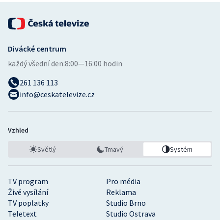
Divácké centrum
každý všední den:
8:00—16:00 hodin
261 136 113
info@ceskatelevize.cz
Vzhled
Světlý
Tmavý
Systém
TV program
Pro média
Živé vysílání
Reklama
TV poplatky
Studio Brno
Teletext
Studio Ostrava