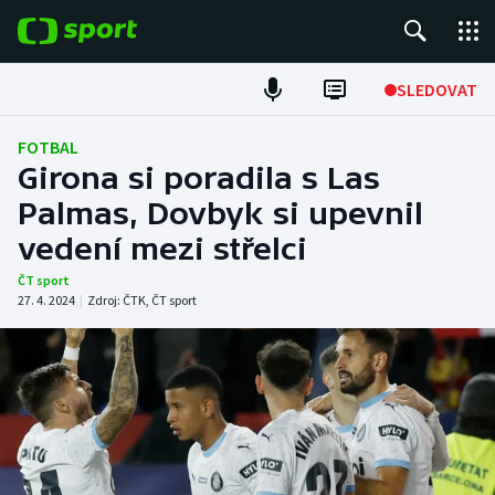
POPULÁRNÍ
SLEDOVAT
Fotbal
FOTBAL
Girona si poradila s Las
Hokej
Palmas, Dovbyk si upevnil
vedení mezi střelci
Tenis
ČT sport
Atletika
27. 4. 2024
|
Zdroj:
ČTK
,
ČT sport
Cyklistika
DALŠÍ SPORTY
Americký fotbal
NEPŘEHLÉDNĚTE