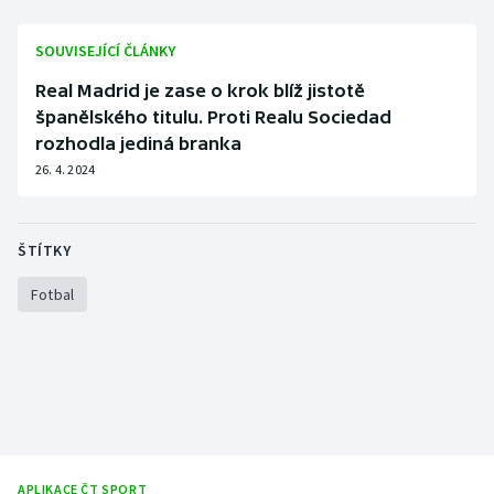
Stolní tenis
SOUVISEJÍCÍ ČLÁNKY
Triatlon
Real Madrid je zase o krok blíž jistotě
španělského titulu. Proti Realu Sociedad
Veslování
rozhodla jediná branka
26. 4. 2024
Vodní slalom
Volejbal
ŠTÍTKY
Ostatní
Fotbal
APLIKACE ČT SPORT