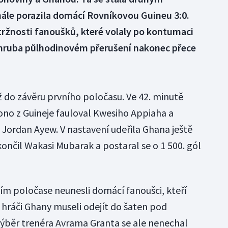
inále porazila domácí Rovníkovou Guineu 3:0.
tržnosti fanoušků, které volaly po kontumaci
zhruba půlhodinovém přerušení nakonec přece
ž do závěru prvního poločasu. Ve 42. minutě
vono z Guineje fauloval Kwesiho Appiaha a
Jordan Ayew. V nastavení udeřila Ghana ještě
končil Wakasi Mubarak a postaral se o 1 500. gól
ím poločase neunesli domácí fanoušci, kteří
 hráči Ghany museli odejít do šaten pod
 Výběr trenéra Avrama Granta se ale nenechal