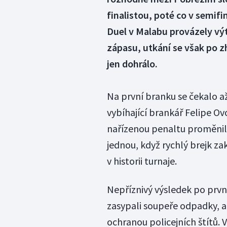
finalistou, poté co v semif
Duel v Malabu provázely vý
zápasu, utkání se však po 
jen dohrálo.
Na první branku se čekalo a
vybíhající brankář Felipe O
nařízenou penaltu proměnil 
jednou, když rychlý brejk za
v historii turnaje.
Nepříznivý výsledek po prvn
zasypali soupeře odpadky, a
ochranou policejních štítů.