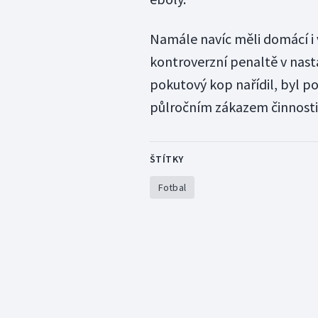
Namále navíc měli domácí i v
kontroverzní penaltě v nast
pokutový kop nařídil, byl p
půlročním zákazem činnosti 
ŠTÍTKY
Fotbal