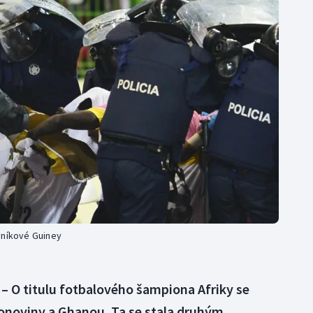
Moderní pětiboj
Triatlon
Motorsport
Veslování
Olympijské hry
Vodní slalom
Parasport
Volejbal
Plavání
Ostatní
Plážový volejbal
vníkové Guiney
– O titulu fotbalového šampiona Afriky se
onoviny a Ghanou. Ta se stala druhým