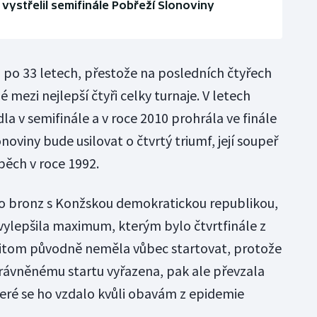
vystřelil semifinále Pobřeží Slonoviny
ul po 33 letech, přestože na posledních čtyřech
ezi nejlepší čtyři celky turnaje. V letech
la v semifinále a v roce 2010 prohrála ve finále
noviny bude usilovat o čtvrtý triumf, její soupeř
ěch v roce 1992.
 o bronz s Konžskou demokratickou republikou,
 vylepšila maximum, kterým bylo čtvrtfinále z
přitom původně neměla vůbec startovat, protože
oprávněnému startu vyřazena, pak ale převzala
eré se ho vzdalo kvůli obavám z epidemie