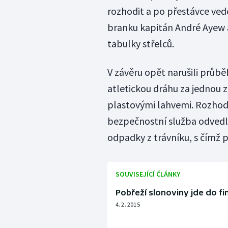
rozhodit a po přestávce vede
branku kapitán André Ayew 
tabulky střelců.
V závěru opět narušili průběh
atletickou dráhu za jednou z
plastovými lahvemi. Rozhodčí
bezpečnostní služba odvedla
odpadky z trávníku, s čímž p
SOUVISEJÍCÍ ČLÁNKY
Pobřeží slonoviny jde do fin
4. 2. 2015