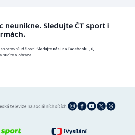
 neunikne. Sledujte ČT sport i
ormách.
 sportovní události. Sledujte nás i na Facebooku, X,
a buďte v obraze.
eská televize na sociálních sítích: