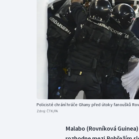
Curling
Dostihy
Florbal
Futsal
Golf
Gymnastika
Policisté chrání hráče Ghany před útoky fanoušků Ro
Zdroj:
ČTK/PA
Malabo (Rovníková Guinea) 
rozhodne mezi Pobřežím sl