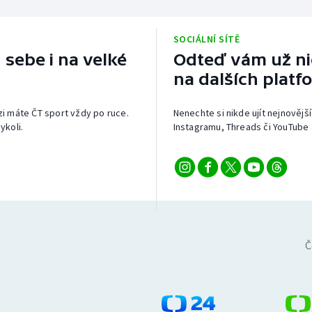
SOCIÁLNÍ SÍTĚ
 sebe i na velké
Odteď vám už nic
na dalších platf
izi máte ČT sport vždy po ruce.
Nenechte si nikde ujít nejnovější
ykoli.
Instagramu, Threads či YouTube 
Č