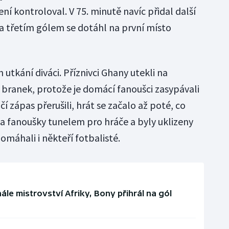
ní kontroloval. V 75. minutě navíc přidal další
a třetím gólem se dotáhl na první místo
 utkání diváci. Příznivci Ghany utekli na
 branek, protože je domácí fanoušci zasypávali
 zápas přerušili, hrát se začalo až poté, co
 fanoušky tunelem pro hráče a byly uklizeny
omáhali i někteří fotbalisté.
ále mistrovství Afriky, Bony přihrál na gól