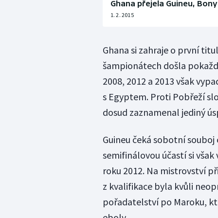
Ghana přejela Guineu, Bony 
1. 2. 2015
Ghana si zahraje o první tit
šampionátech došla pokaždé m
2008, 2012 a 2013 však vypad
s Egyptem. Proti Pobřeží slo
dosud zaznamenal jediný úsp
Guineu čeká sobotní souboj
semifinálovou účastí si však
roku 2012. Na mistrovství 
z kvalifikace byla kvůli ne
pořadatelství po Maroku, kt
eboly.