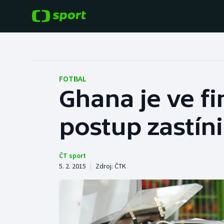
POPULÁRNÍ
DALŠÍ SPORTY
Fotbal
Americký fotbal
FOTBAL
Ghana je ve fi
Hokej
Baseball a softbal
postup zastíni
Tenis
Basketbal
Atletika
Biatlon
ČT sport
5. 2. 2015
|
Zdroj:
ČTK
Cyklistika
Boby a skeleton
Box