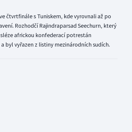
e čtvrtfinále s Tuniskem, kde vyrovnali až po
avení. Rozhodčí Rajindraparsad Seechurn, který
osléze africkou konfederací potrestán
a byl vyřazen z listiny mezinárodních sudích.