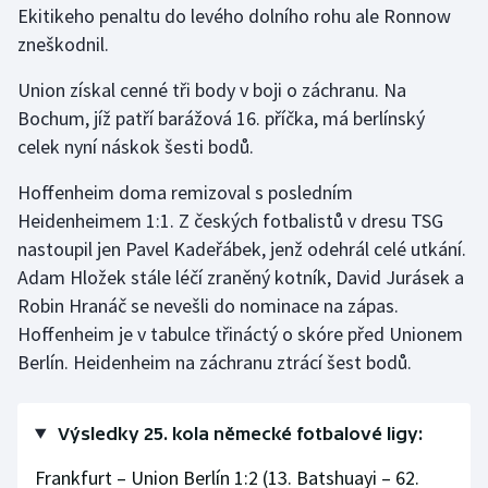
Ekitikeho penaltu do levého dolního rohu ale Ronnow
zneškodnil.
Gymnastika
Union získal cenné tři body v boji o záchranu. Na
Házená
Bochum, jíž patří barážová 16. příčka, má berlínský
celek nyní náskok šesti bodů.
Jezdectví
Hoffenheim doma remizoval s posledním
Judo
Heidenheimem 1:1. Z českých fotbalistů v dresu TSG
nastoupil jen Pavel Kadeřábek, jenž odehrál celé utkání.
Krasobruslení
Adam Hložek stále léčí zraněný kotník, David Jurásek a
Robin Hranáč se nevešli do nominace na zápas.
Lezení
Hoffenheim je v tabulce třináctý o skóre před Unionem
Berlín. Heidenheim na záchranu ztrácí šest bodů.
Lyže a snowboard
Moderní pětiboj
Výsledky 25. kola německé fotbalové ligy:
Motorsport
Frankfurt – Union Berlín 1:2 (13. Batshuayi – 62.