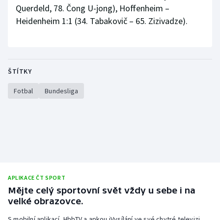
Querdeld, 78. Čong U-jong), Hoffenheim –
Olympijské hry
Heidenheim 1:1 (34. Tabakovič – 65. Zizivadze).
Parasport
Plavání
ŠTÍTKY
Plážový volejbal
Fotbal
Bundesliga
Ragby
Rychlobruslení
Rychlostní kanoistika
APLIKACE ČT SPORT
Short track
Mějte celý sportovní svět vždy u sebe i na
velké obrazovce.
Sportovní střelba
S mobilní aplikací, HbbTV a apkou iVysílání ve své chytré televizi