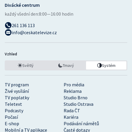
Divácké centrum
každý všední den:
8:00—16:00 hodin
261 136 113
info@ceskatelevize.cz
Vzhled
Světlý
Tmavý
Systém
TV program
Pro média
Živé vysílání
Reklama
TV poplatky
Studio Brno
Teletext
Studio Ostrava
Podcasty
Rada ČT
Počasí
Kariéra
E-shop
Podávání námětů
Mobilní a TV aplikace
Časté dotazy