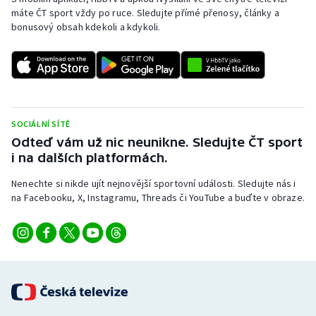
Stolní tenis
máte ČT sport vždy po ruce. Sledujte přímé přenosy, články a
bonusový obsah kdekoli a kdykoli.
Triatlon
Veslování
Vodní slalom
SOCIÁLNÍ SÍTĚ
Odteď vám už nic neunikne. Sledujte ČT sport
Volejbal
i na dalších platformách.
Ostatní
Nenechte si nikde ujít nejnovější sportovní události. Sledujte nás i
na Facebooku, X, Instagramu, Threads či YouTube a buďte v obraze.