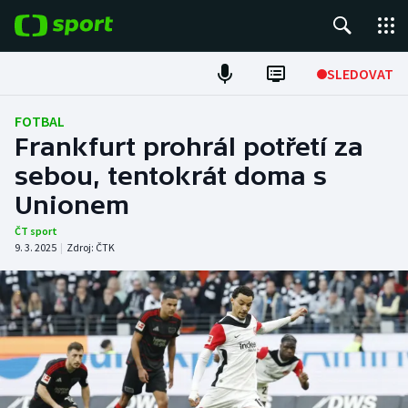
POPULÁRNÍ
SLEDOVAT
Fotbal
FOTBAL
Frankfurt prohrál potřetí za
Hokej
sebou, tentokrát doma s
Unionem
Tenis
ČT sport
Atletika
9. 3. 2025
|
Zdroj:
ČTK
Cyklistika
DALŠÍ SPORTY
Americký fotbal
NEPŘEHLÉDNĚTE