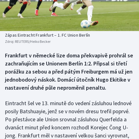
Baseball a softbal
Soutěže
Basketbal
Historické návraty
Biatlon
Aplikace ČT sport
Zápas Eintracht Frankfurt – 1. FC Union Berlín
Zdroj:
REUTERS/Heiko Becker
Boby a skeleton
AZ kvíz
Frankfurt v německé lize doma překvapivě prohrál se
zachraňujícím se Unionem Berlín 1:2. Připsal si třetí
Box
porážku za sebou a před pátým Freiburgem má už jen
Curling
jednobodový náskok. Domácí útočník Hugo Ekitike v
nastavení druhé půle neproměnil penaltu.
Dostihy
Eintracht šel ve 13. minutě do vedení zásluhou lednové
Florbal
posily Batshuayie, jenž se v novém dresu trefil poprvé.
Po přestávce ale Union srovnal zásluhou Querfelda a
Futsal
dvanáct minut před koncem rozhodl Korejec Čong U-
jong. Frankfurt měl v nastavení velkou šanci vyrovnat,
Golf