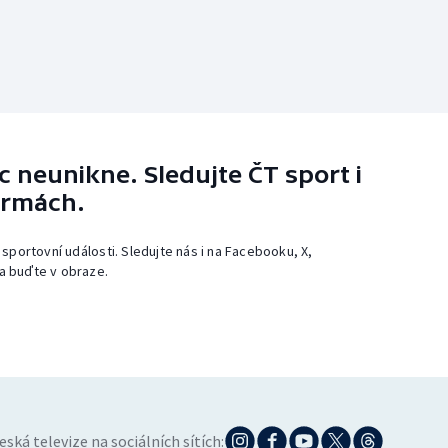
 neunikne. Sledujte ČT sport i
ormách.
 sportovní události. Sledujte nás i na Facebooku, X,
a buďte v obraze.
eská televize na sociálních sítích: