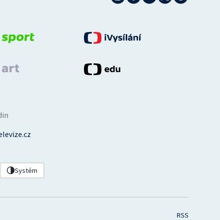
din
levize.cz
Systém
RSS