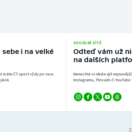
SOCIÁLNÍ SÍTĚ
 sebe i na velké
Odteď vám už nic
na dalších platf
izi máte ČT sport vždy po ruce.
Nenechte si nikde ujít nejnovější
ykoli.
Instagramu, Threads či YouTube 
Č