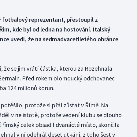
 fotbalový reprezentant, přestoupil z
ím, kde byl od ledna na hostování. Italský
ránce uvedl, že na sedmadvacetiletého obránce
 že se jim vrátí částka, kterou za Rozehnala
 St. Germain. Před rokem olomoucký odchovanec
ba 124 milionů korun.
otěšilo, protože si přál zůstat v Římě. Na
žděl v nejistotě, protože vedení klubu se dlouho
níž římský celek obsadil dvanácté místo, skončila
hnal v ní odehrál deset utkání, z toho šest v