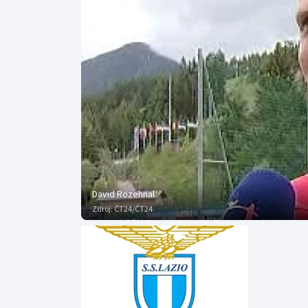
Curling
Dostihy
Florbal
Futsal
Golf
Gymnastika
David Rozehnal
Zdroj:
ČT24/ČT24