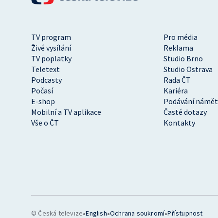
TV program
Pro média
Živé vysílání
Reklama
TV poplatky
Studio Brno
Teletext
Studio Ostrava
Podcasty
Rada ČT
Počasí
Kariéra
E-shop
Podávání námět
Mobilní a TV aplikace
Časté dotazy
Vše o ČT
Kontakty
•
•
•
© Česká televize
English
Ochrana soukromí
Přístupnost