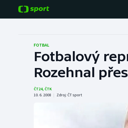
POPULÁRNÍ
DALŠÍ SPORTY
Fotbal
Americký fotbal
FOTBAL
Fotbalový rep
Hokej
Baseball a softbal
Rozehnal přes
Tenis
Basketbal
Atletika
Biatlon
ČT24
,
ČTK
10. 6. 2008
|
Zdroj:
ČT sport
Cyklistika
Boby a skeleton
Box