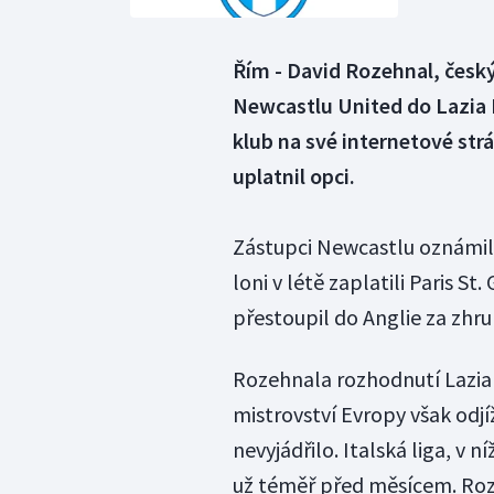
Řím - David Rozehnal, český
Newcastlu United do Lazia Ř
klub na své internetové st
uplatnil opci.
Zástupci Newcastlu oznámili,
loni v létě zaplatili Paris
přestoupil do Anglie za zhru
Rozehnala rozhodnutí Lazia p
mistrovství Evropy však odjí
nevyjádřilo. Italská liga, v 
už téměř před měsícem. Roze