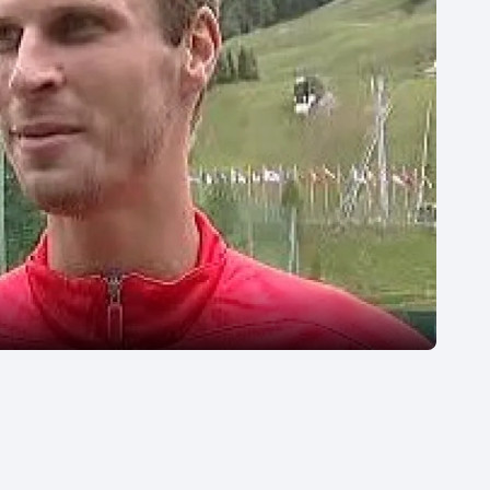
Moderní pětiboj
Triatlon
Motorsport
Veslování
Olympijské hry
Vodní slalom
Parasport
Volejbal
Plavání
Ostatní
Plážový volejbal