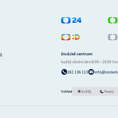
Divácké centrum
ů
každý všední den:
8:00—16:00 ho
261 136 113
info@ceskate
Vzhled
Světlý
Tmavý