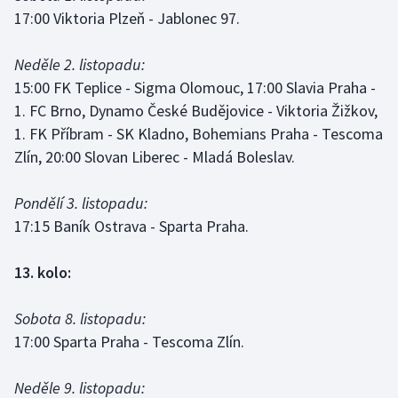
17:00 Viktoria Plzeň - Jablonec 97.
Olympijské hry
Neděle 2. listopadu:
Parasport
15:00 FK Teplice - Sigma Olomouc, 17:00 Slavia Praha -
1. FC Brno, Dynamo České Budějovice - Viktoria Žižkov,
Plavání
1. FK Příbram - SK Kladno, Bohemians Praha - Tescoma
Plážový volejbal
Zlín, 20:00 Slovan Liberec - Mladá Boleslav.
Ragby
Pondělí 3. listopadu:
17:15 Baník Ostrava - Sparta Praha.
Rychlobruslení
13. kolo:
Rychlostní kanoistika
Sobota 8. listopadu:
Short track
17:00 Sparta Praha - Tescoma Zlín.
Sportovní střelba
Neděle 9. listopadu: