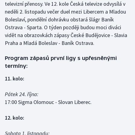
televizní přenosy. Ve 12. kole Česká televize odvysílá v
neděli 2. listopadu večer duel mezi Libercem a Mladou
Gymnastika
Boleslaví, pondělní dohrávku obstará šlágr Baník
Ostrava - Sparta. O týden později budou moci diváci
Házená
vidět na obrazovkách zápasy České Budějovice - Slavia
Praha a Mladá Boleslav - Baník Ostrava.
Jezdectví
Judo
Program zápasů první ligy s upřesněnými
termíny:
Krasobruslení
11. kolo:
Lezení
Pátek 24. října:
Lyže a snowboard
17:00 Sigma Olomouc - Slovan Liberec.
Moderní pětiboj
12. kolo:
Motorsport
Sobota 1. listopadu: