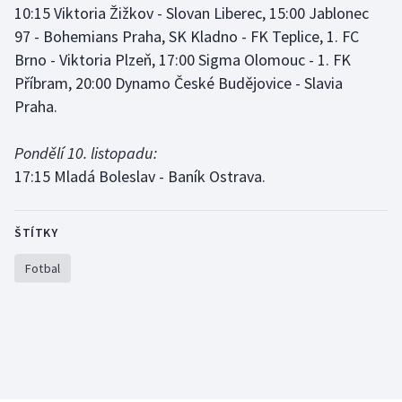
10:15 Viktoria Žižkov - Slovan Liberec, 15:00 Jablonec
Stolní tenis
97 - Bohemians Praha, SK Kladno - FK Teplice, 1. FC
Triatlon
Brno - Viktoria Plzeň, 17:00 Sigma Olomouc - 1. FK
Příbram, 20:00 Dynamo České Budějovice - Slavia
Veslování
Praha.
Vodní slalom
Pondělí 10. listopadu:
17:15 Mladá Boleslav - Baník Ostrava.
Volejbal
Ostatní
ŠTÍTKY
Fotbal