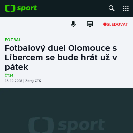
POPULÁRNÍ
SLEDOVAT
Fotbal
FOTBAL
Fotbalový duel Olomouce s
Hokej
Libercem se bude hrát už v
pátek
Tenis
ČT24
Atletika
15. 10. 2008
|
Zdroj:
ČTK
Cyklistika
DALŠÍ SPORTY
Americký fotbal
NEPŘEHLÉDNĚTE