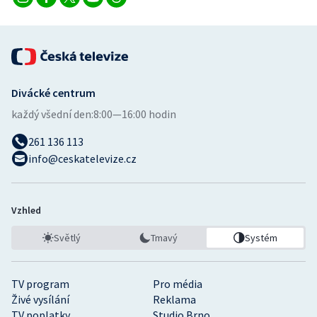
Divácké centrum
každý všední den:
8:00—16:00 hodin
261 136 113
info@ceskatelevize.cz
Vzhled
Světlý
Tmavý
Systém
TV program
Pro média
Živé vysílání
Reklama
TV poplatky
Studio Brno