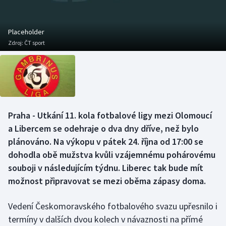
Baseball a softbal
Soutěže
Basketbal
Historické návraty
Placeholder
Zdroj:
ČT sport
Biatlon
Aplikace ČT sport
Boby a skeleton
AZ kvíz
Box
Praha - Utkání 11. kola fotbalové ligy mezi Olomoucí
a Libercem se odehraje o dva dny dříve, než bylo
Curling
plánováno. Na výkopu v pátek 24. října od 17:00 se
Dostihy
dohodla obě mužstva kvůli vzájemnému pohárovému
souboji v následujícím týdnu. Liberec tak bude mít
Florbal
možnost připravovat se mezi oběma zápasy doma.
Futsal
Vedení Českomoravského fotbalového svazu upřesnilo i
termíny v dalších dvou kolech v návaznosti na přímé
Golf