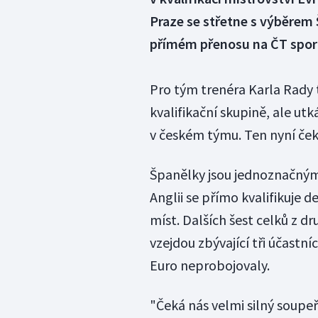
Praze se střetne s výběrem
přímém přenosu na ČT sport
Pro tým trenéra Karla Rady 
kvalifikační skupině, ale utk
v českém týmu. Ten nyní čeká
Španělky jsou jednoznačnými
Anglii se přímo kvalifikuje d
míst. Dalších šest celků z d
vzejdou zbývající tři účastní
Euro neprobojovaly.
"Čeká nás velmi silný soupe