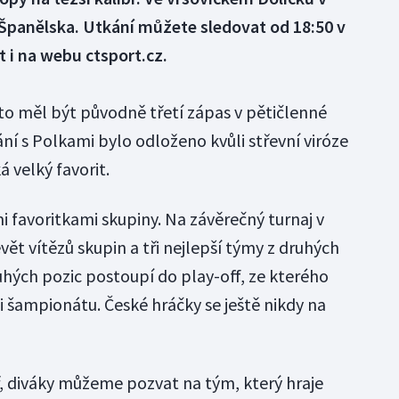
 Španělska. Utkání můžete sledovat od 18:50 v
 i na webu ctsport.cz.
to měl být původně třetí zápas v pětičlenné
ání s Polkami bylo odloženo kvůli střevní viróze
 velký favorit.
 favoritkami skupiny. Na závěrečný turnaj v
evět vítězů skupin a tři nejlepší týmy z druhých
ruhých pozic postoupí do play-off, ze kterého
ci šampionátu. České hráčky se ještě nikdy na
ř, diváky můžeme pozvat na tým, který hraje