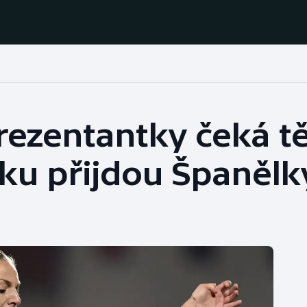
Házená
Ragby
rezentantky čeká t
Jezdectví
Rychlobruslení
čku přijdou Španělk
Rychlostní
Judo
kanoistika
Krasobruslení
Short track
Lezení
Sportovní střelba
Lyže a snowboard
Stolní tenis