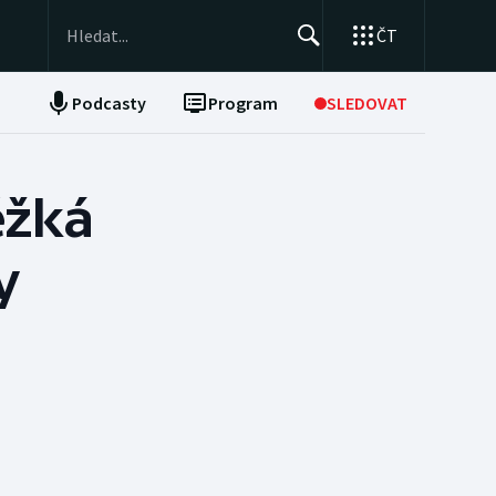
ČT
Podcasty
Program
SLEDOVAT
NEPŘEHLÉDNĚTE
Soutěže
ěžká
Historické návraty
y
Aplikace ČT sport
AZ kvíz