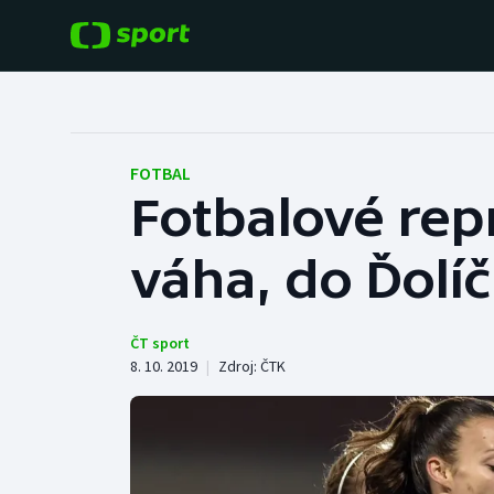
POPULÁRNÍ
DALŠÍ SPORTY
Fotbal
Americký fotbal
FOTBAL
Fotbalové rep
Hokej
Baseball a softbal
váha, do Ďolí
Tenis
Basketbal
Atletika
Biatlon
ČT sport
8. 10. 2019
|
Zdroj:
ČTK
Cyklistika
Boby a skeleton
Box