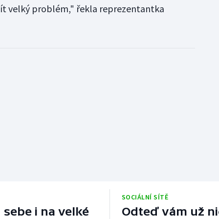
t velký problém," řekla reprezentantka
SOCIÁLNÍ SÍTĚ
 sebe i na velké
Odteď vám už nic