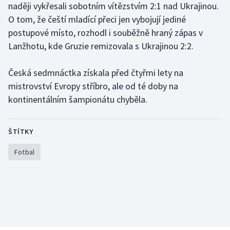
naději vykřesali sobotním vítězstvím 2:1 nad Ukrajinou.
O tom, že čeští mladící přeci jen vybojují jediné
Gymnastika
postupové místo, rozhodl i souběžně hraný zápas v
Lanžhotu, kde Gruzie remizovala s Ukrajinou 2:2.
Házená
Česká sedmnáctka získala před čtyřmi lety na
Jezdectví
mistrovství Evropy stříbro, ale od té doby na
Judo
kontinentálním šampionátu chyběla.
Krasobruslení
ŠTÍTKY
Lezení
Fotbal
Lyže a snowboard
Moderní pětiboj
Motorsport