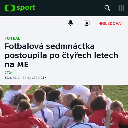
POPULÁRNÍ
SLEDOVAT
Fotbal
FOTBAL
Fotbalová sedmnáctka
Hokej
postoupila po čtyřech letech
na ME
Tenis
ČT24
Atletika
30. 3. 2010
|
Zdroj:
ČT24
,
ČTK
Cyklistika
DALŠÍ SPORTY
Americký fotbal
NEPŘEHLÉDNĚTE