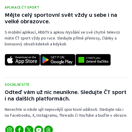
APLIKACE ČT SPORT
Olympijské hry
Mějte celý sportovní svět vždy u sebe i na
velké obrazovce.
Parasport
S mobilní aplikací, HbbTV a apkou iVysílání ve své chytré televizi
Plavání
máte ČT sport vždy po ruce. Sledujte přímé přenosy, články a
bonusový obsah kdekoli a kdykoli.
Plážový volejbal
Ragby
Rychlobruslení
SOCIÁLNÍ SÍTĚ
Odteď vám už nic neunikne. Sledujte ČT sport
Rychlostní kanoistika
i na dalších platformách.
Short track
Nenechte si nikde ujít nejnovější sportovní události. Sledujte nás i
na Facebooku, X, Instagramu, Threads či YouTube a buďte v obraze.
Sportovní střelba