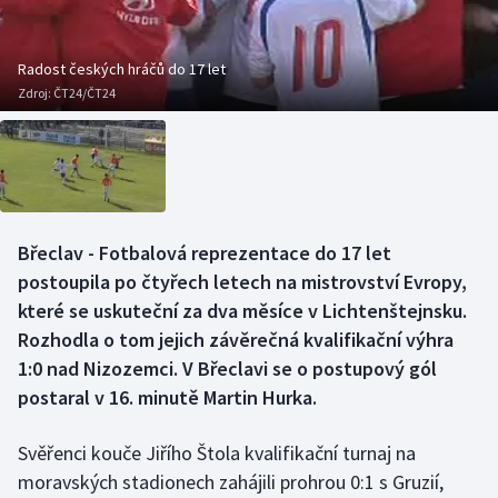
Baseball a softbal
Soutěže
Basketbal
Historické návraty
Radost českých hráčů do 17 let
Zdroj:
ČT24/ČT24
Biatlon
Aplikace ČT sport
Boby a skeleton
AZ kvíz
Box
Břeclav - Fotbalová reprezentace do 17 let
postoupila po čtyřech letech na mistrovství Evropy,
Curling
které se uskuteční za dva měsíce v Lichtenštejnsku.
Dostihy
Rozhodla o tom jejich závěrečná kvalifikační výhra
1:0 nad Nizozemci. V Břeclavi se o postupový gól
Florbal
postaral v 16. minutě Martin Hurka.
Futsal
Svěřenci kouče Jiřího Štola kvalifikační turnaj na
moravských stadionech zahájili prohrou 0:1 s Gruzií,
Golf