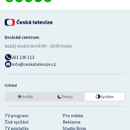
Stolní tenis
Triatlon
Veslování
Divácké centrum
Vodní slalom
každý všední den:
8:00—16:00 hodin
261 136 113
Volejbal
info@ceskatelevize.cz
Ostatní
Vzhled
Světlý
Tmavý
Systém
TV program
Pro média
Živé vysílání
Reklama
TV poplatky
Studio Brno