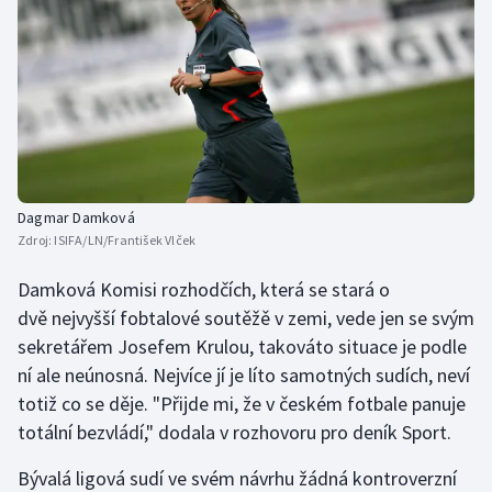
Stolní tenis
Triatlon
Veslování
Vodní slalom
Dagmar Damková
Volejbal
Zdroj:
ISIFA/LN/František Vlček
Ostatní
Damková Komisi rozhodčích, která se stará o
dvě nejvyšší fobtalové soutěžě v zemi, vede jen se svým
sekretářem Josefem Krulou, takováto situace je podle
ní ale neúnosná. Nejvíce jí je líto samotných sudích, neví
totiž co se děje. "Přijde mi, že v českém fotbale panuje
totální bezvládí," dodala v rozhovoru pro deník Sport.
Bývalá ligová sudí ve svém návrhu žádná kontroverzní