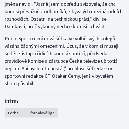
jména nevidí. "Jasně jsem dopředu avizovala, že chci
komisi převážně z odborníků, z bývalých mezinárodních
rozhodčích. Ostatní na technickou práci," diví se
Damková, proč výkonný nechce komisi schválit.
Podle Sportu není nová šéfka ve volbě svých kolegů
vázána žádnými omezeními. Úzus, že v komisi musejí
sedět zástupci řídících komisí soutěží, předseda
pravidlové komise a zástupce České televize už totiž
neplatí. Ani bych o to nestál," prohlásil šéfredaktor
sportovní redakce ČT Otakar Černý, jenž v bývalém
sboru působil.
ŠTÍTKY
Fotbal
1. fotbalová liga