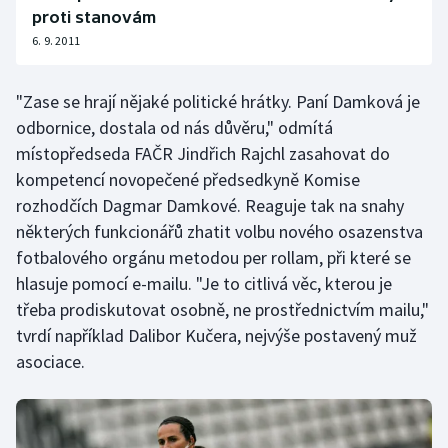
proti stanovám
Olympijské hry
6. 9. 2011
Parasport
"Zase se hrají nějaké politické hrátky. Paní Damková je
Plavání
odbornice, dostala od nás důvěru," odmítá
místopředseda FAČR Jindřich Rajchl zasahovat do
Plážový volejbal
kompetencí novopečené předsedkyně Komise
rozhodčích Dagmar Damkové. Reaguje tak na snahy
Ragby
některých funkcionářů zhatit volbu nového osazenstva
fotbalového orgánu metodou per rollam, při které se
Rychlobruslení
hlasuje pomocí e-mailu. "Je to citlivá věc, kterou je
třeba prodiskutovat osobně, ne prostřednictvím mailu,"
Rychlostní kanoistika
tvrdí například Dalibor Kučera, nejvýše postavený muž
asociace.
Short track
Sportovní střelba