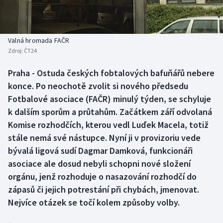
Baseball a softbal
Soutěže
Basketbal
Historické návraty
Valná hromada FAČR
Zdroj:
ČT24
Biatlon
Aplikace ČT sport
Praha - Ostuda českých fobtalových bafuňářů nebere
Boby a skeleton
AZ kvíz
konce. Po neochotě zvolit si nového předsedu
Fotbalové asociace (FAČR) minulý týden, se schyluje
Box
k dalším sporům a průtahům. Začátkem září odvolaná
Komise rozhodčích, kterou vedl Luďek Macela, totiž
Curling
stále nemá své nástupce. Nyní ji v provizoriu vede
bývalá ligová sudí Dagmar Damková, funkcionáři
Dostihy
asociace ale dosud nebyli schopni nové složení
Florbal
orgánu, jenž rozhoduje o nasazování rozhodčí do
zápasů či jejich potrestání při chybách, jmenovat.
Futsal
Nejvíce otázek se točí kolem způsoby volby.
Golf