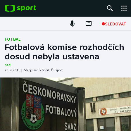
POPULÁRNÍ
SLEDOVAT
Fotbal
FOTBAL
Fotbalová komise rozhodčích
Hokej
dosud nebyla ustavena
Tenis
had
20. 9. 2011
|
Zdroj:
Deník Sport
,
ČT sport
Atletika
Cyklistika
DALŠÍ SPORTY
Americký fotbal
NEPŘEHLÉDNĚTE