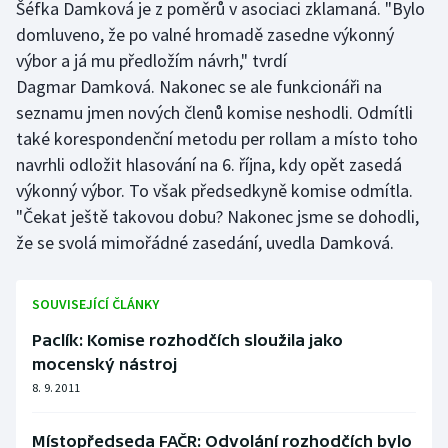
Šéfka Damková je z poměrů v asociaci zklamaná. "Bylo
domluveno, že po valné hromadě zasedne výkonný
Gymnastika
výbor a já mu předložím návrh," tvrdí
Dagmar Damková. Nakonec se ale funkcionáři na
Házená
seznamu jmen nových členů komise neshodli. Odmítli
také korespondenční metodu per rollam a místo toho
Jezdectví
navrhli odložit hlasování na 6. října, kdy opět zasedá
výkonný výbor. To však předsedkyně komise odmítla.
Judo
"Čekat ještě takovou dobu? Nakonec jsme se dohodli,
Krasobruslení
že se svolá mimořádné zasedání, uvedla Damková.
Lezení
SOUVISEJÍCÍ ČLÁNKY
Lyže a snowboard
Paclík: Komise rozhodčích sloužila jako
mocenský nástroj
Moderní pětiboj
8. 9. 2011
Motorsport
Místopředseda FAČR: Odvolání rozhodčích bylo