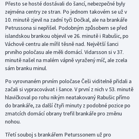
Přesto se hosté dostávali do šancí, nebezpečné byly
zejména centry ze stran. Po jednom takovém se už v
Gymnastika
10. minutě zjevil na zadní tyči Dočkal, ale na brankáře
Petrussona si nepřišel. Podobným způsobem se před
Házená
islandskou brankou objevil ve 26. minutě i Rabušic, po
Váchově centru ale mířil těsně nad. Největší šanci
Jezdectví
prvního poločasu ale měli domácí. Vidarsson si v 37.
Judo
minutě našel na malém vápně vyražený míč, ale zcela
sám branku minul.
Krasobruslení
Po vyrovnaném prvním poločase Češi viditelně přidali a
Lezení
začali si vypracovávat i šance. V první z nich v 53. minutě
hlavičkoval po rohu nikým neatakovaný Rabušic přímo
Lyže a snowboard
do brankáře, za další čtyři minuty z podobné pozice po
zmatcích domácí obrany trefil brankáře pro změnu
Moderní pětiboj
nohou.
Motorsport
Třetí souboj s brankářem Peturssonem už pro