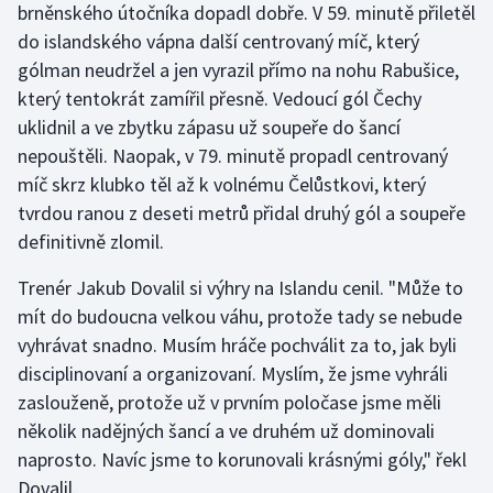
brněnského útočníka dopadl dobře. V 59. minutě přiletěl
Olympijské hry
do islandského vápna další centrovaný míč, který
gólman neudržel a jen vyrazil přímo na nohu Rabušice,
Parasport
který tentokrát zamířil přesně. Vedoucí gól Čechy
uklidnil a ve zbytku zápasu už soupeře do šancí
Plavání
nepouštěli. Naopak, v 79. minutě propadl centrovaný
míč skrz klubko těl až k volnému Čelůstkovi, který
Plážový volejbal
tvrdou ranou z deseti metrů přidal druhý gól a soupeře
definitivně zlomil.
Ragby
Trenér Jakub Dovalil si výhry na Islandu cenil. "Může to
Rychlobruslení
mít do budoucna velkou váhu, protože tady se nebude
vyhrávat snadno. Musím hráče pochválit za to, jak byli
Rychlostní kanoistika
disciplinovaní a organizovaní. Myslím, že jsme vyhráli
zaslouženě, protože už v prvním poločase jsme měli
Short track
několik nadějných šancí a ve druhém už dominovali
Sportovní střelba
naprosto. Navíc jsme to korunovali krásnými góly," řekl
Dovalil.