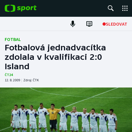
POPULÁRNÍ
SLEDOVAT
Fotbal
FOTBAL
Fotbalová jednadvacítka
Hokej
zdolala v kvalifikaci 2:0
Island
Tenis
ČT24
Atletika
12. 8. 2009
|
Zdroj:
ČTK
Cyklistika
DALŠÍ SPORTY
Americký fotbal
NEPŘEHLÉDNĚTE