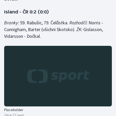
Stolní tenis
Island - ČR 0:2 (0:0)
Triatlon
Branky:
59. Rabušic, 79. Čelůstka.
Rozhodčí:
Norris -
Veslování
Cunnigham, Barter (všichni Skotsko).
ŽK:
Gislasson,
Vidarsson - Dočkal.
Vodní slalom
Volejbal
Ostatní
Placeholder
Zdroj:
ČT sport