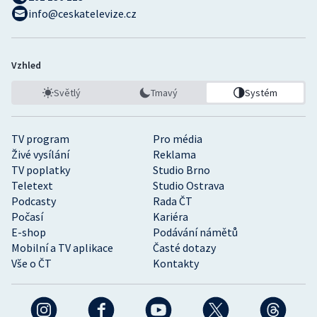
info@ceskatelevize.cz
Vzhled
Světlý
Tmavý
Systém
TV program
Pro média
Živé vysílání
Reklama
TV poplatky
Studio Brno
Teletext
Studio Ostrava
Podcasty
Rada ČT
Počasí
Kariéra
E-shop
Podávání námětů
Mobilní a TV aplikace
Časté dotazy
Vše o ČT
Kontakty