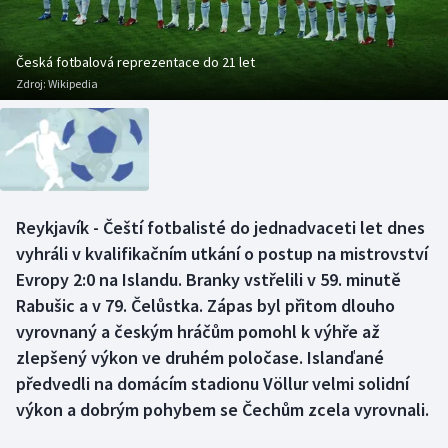
Baseball a softbal
Soutěže
Basketbal
Historické návraty
Česká fotbalová reprezentace do 21 let
Zdroj:
Wikipedia
Biatlon
Aplikace ČT sport
Boby a skeleton
AZ kvíz
Box
Reykjavík - Čeští fotbalisté do jednadvaceti let dnes
vyhráli v kvalifikačním utkání o postup na mistrovství
Curling
Evropy 2:0 na Islandu. Branky vstřelili v 59. minutě
Dostihy
Rabušic a v 79. Čelůstka. Zápas byl přitom dlouho
vyrovnaný a českým hráčům pomohl k výhře až
Florbal
zlepšený výkon ve druhém poločase. Islanďané
předvedli na domácím stadionu Völlur velmi solidní
Futsal
výkon a dobrým pohybem se Čechům zcela vyrovnali.
Golf