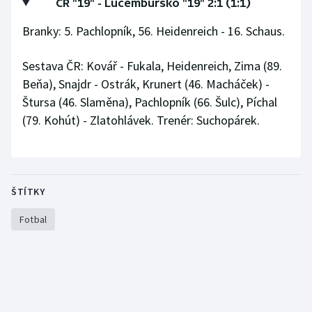
ČR "19" - Lucembursko "19" 2:1 (1:1)
Stolní tenis
Branky: 5. Pachlopník, 56. Heidenreich - 16. Schaus.
Triatlon
Sestava ČR: Kovář - Fukala, Heidenreich, Zima (89.
Veslování
Beňa), Snajdr - Ostrák, Krunert (46. Macháček) -
Štursa (46. Slaměna), Pachlopník (66. Šulc), Píchal
Vodní slalom
(79. Kohút) - Zlatohlávek. Trenér: Suchopárek.
Volejbal
Ostatní
ŠTÍTKY
Fotbal