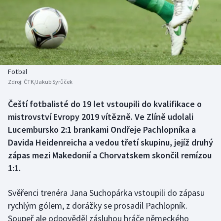
Baseball a softbal
Soutěže
Basketbal
Historické návraty
Biatlon
Aplikace ČT sport
Fotbal
Boby a skeleton
AZ kvíz
Zdroj:
ČTK/Jakub Syrůček
Box
Čeští fotbalisté do 19 let vstoupili do kvalifikace o
mistrovství Evropy 2019 vítězně. Ve Zlíně udolali
Curling
Lucembursko 2:1 brankami Ondřeje Pachlopníka a
Davida Heidenreicha a vedou třetí skupinu, jejíž druhý
Dostihy
zápas mezi Makedonií a Chorvatskem skončil remízou
1:1.
Florbal
Svěřenci trenéra Jana Suchopárka vstoupili do zápasu
Futsal
rychlým gólem, z dorážky se prosadil Pachlopník.
Soupeř ale odpověděl zásluhou hráče německého
Golf