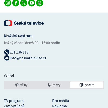
Divácké centrum
každý všední den:
8:00—16:00 hodin
261 136 113
info@ceskatelevize.cz
Vzhled
Světlý
Tmavý
Systém
TV program
Pro média
Živé vysílání
Reklama