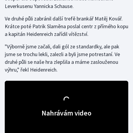
Leverkusenu Yannicka Schause.
Gymnastika
Ve druhé půli zabránil další trefě brankář Matěj Kovář.
Krátce poté Patrik Slaměna poslal centr z přímého kopu
Házená
a kapitán Heidenreich zařídil vítězství.
Jezdectví
"Výborně jsme začali, dali gól ze standardky, ale pak
jsme se trochu lekli, zalezli a byli jsme potrestaní. Ve
Judo
druhé půli se naše hra zlepšila a máme zaslouženou
výhru," řekl Heidenreich.
Krasobruslení
Lezení
Lyže a snowboard
Nahrávám video
Moderní pětiboj
Motorsport