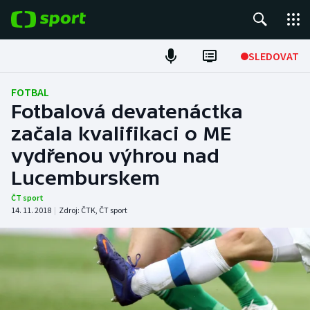
POPULÁRNÍ
SLEDOVAT
Fotbal
FOTBAL
Fotbalová devatenáctka
Hokej
začala kvalifikaci o ME
vydřenou výhrou nad
Tenis
Lucemburskem
Atletika
ČT sport
14. 11. 2018
|
Zdroj:
ČTK
,
ČT sport
Cyklistika
DALŠÍ SPORTY
Americký fotbal
NEPŘEHLÉDNĚTE