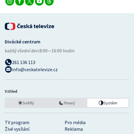
Divácké centrum
každý všední den:
8:00—16:00 hodin
261 136 113
info@ceskatelevize.cz
Vzhled
Světlý
Tmavý
Systém
TV program
Pro média
Živé vysílání
Reklama