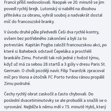
Francii příliš nedovolovali. Naopak ve 20. minutě se jim
povedl rychlý brejk. Lutonský si naběhl na dlouhou
Gymnastika
přihrávku za obranu, vyhrál souboj a nadvakrát dostal
míč do francouzské branky.
Házená
V úvodu druhé půle předvedli Češi dva rychlé kontry,
Jezdectví
ovšem bez potřebného zakončení a byli za to
potrestáni. Kapitán Pogba založil francouzskou akci, po
Judo
které si Bahebeck odstavil Čepeláka a prostřelil
brankáře Zimu. Potvrdil tak roli jedné z hvězd týmu,
Krasobruslení
když už má za sebou 28 startů a 3 góly v dresu Paris St.
Germain. O chvíli později navíc Filip Twardzik zpracoval
Lezení
míč pro Viona a útočník FC Porto tvrdou ránou propálil
Lyže a snowboard
Zimu podruhé.
Čechy rychlý obrat zaskočil a často chybovali. Do
Moderní pětiboj
poslední dvacetiminutovky se ale probudili a snažili se o
vyrovnání. Nejblíže k němu měl v 75. minutě Hybš, který
Motorsport