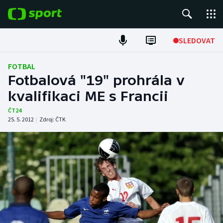
POPULÁRNÍ
SLEDOVAT
Fotbal
FOTBAL
Fotbalová "19" prohrála v
Hokej
kvalifikaci ME s Francii
Tenis
ČT24
25. 5. 2012
|
Zdroj:
ČTK
Atletika
Cyklistika
DALŠÍ SPORTY
Americký fotbal
NEPŘEHLÉDNĚTE