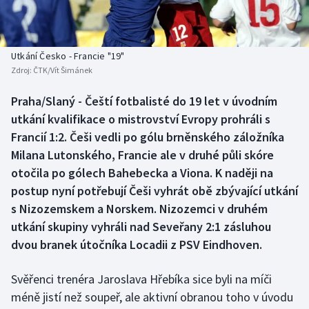
Baseball a softbal
Soutěže
Basketbal
Historické návraty
Utkání Česko - Francie "19"
Zdroj:
ČTK/Vít Šimánek
Biatlon
Aplikace ČT sport
Praha/Slaný - Čeští fotbalisté do 19 let v úvodním
Boby a skeleton
AZ kvíz
utkání kvalifikace o mistrovství Evropy prohráli s
Francií 1:2. Češi vedli po gólu brněnského záložníka
Box
Milana Lutonského, Francie ale v druhé půli skóre
otočila po gólech Bahebecka a Viona. K naději na
Curling
postup nyní potřebují Češi vyhrát obě zbývající utkání
s Nizozemskem a Norskem. Nizozemci v druhém
Dostihy
utkání skupiny vyhráli nad Seveřany 2:1 zásluhou
Florbal
dvou branek útočníka Locadii z PSV Eindhoven.
Futsal
Svěřenci trenéra Jaroslava Hřebíka sice byli na míči
méně jistí než soupeř, ale aktivní obranou toho v úvodu
Golf