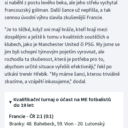
si naběhl z postu levého beka, ale jeho střelu vychytal
Olympijské hry
francouzský gólman. Další šance už nepřišla, a tak
cennou úvodní výhru slavila zkušenější Francie.
Parasport
"Je to těžké, když oni mají hráče, kteří hrají mezi
Plavání
dospělými a ještě k tomu v kvalitních soutěžích a
klubech, jako je Manchester United či PSG. My jsme se
Plážový volejbal
jim byli schopní týmovým pojetím vyrovnat, ale
rozhodla ta zkušenost, která je potřeba pro to,
Ragby
abychom určité situace vyřešili efektivněji," řekl po
utkání trenér Hřebík. "My máme šanci, kterou triviálně
Rychlobruslení
zkazíme, a vzápětí inkasujeme," dodal.
Rychlostní kanoistika
Kvalifikační turnaj o účast na ME fotbalistů
Short track
do 19 let:
Francie - ČR 2:1 (0:1)
Sportovní střelba
Branky: 48. Bahebeck, 59. Vion - 20. Lutonský.