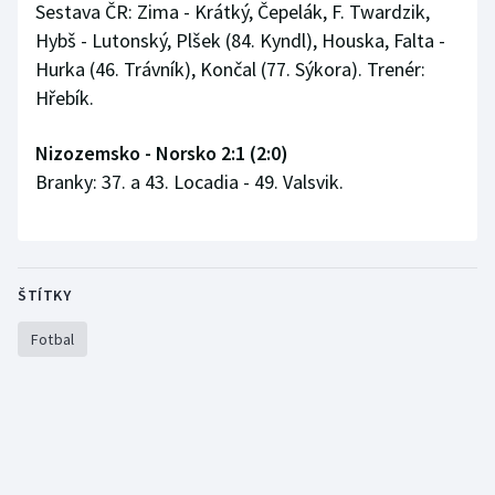
Sestava ČR: Zima - Krátký, Čepelák, F. Twardzik,
Stolní tenis
Hybš - Lutonský, Plšek (84. Kyndl), Houska, Falta -
Hurka (46. Trávník), Končal (77. Sýkora). Trenér:
Triatlon
Hřebík.
Veslování
Nizozemsko - Norsko 2:1 (2:0)
Vodní slalom
Branky: 37. a 43. Locadia - 49. Valsvik.
Volejbal
Ostatní
ŠTÍTKY
Fotbal