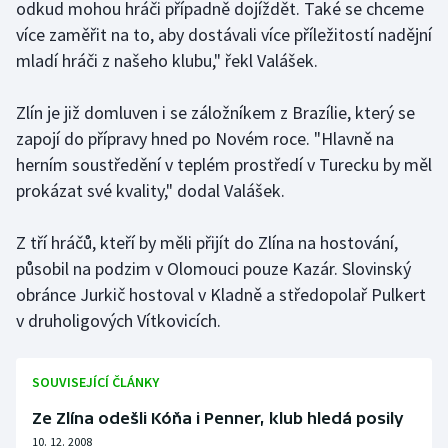
odkud mohou hráči případně dojíždět. Také se chceme
více zaměřit na to, aby dostávali více příležitostí nadějní
Gymnastika
mladí hráči z našeho klubu," řekl Valášek.
Házená
Zlín je již domluven i se záložníkem z Brazílie, který se
zapojí do přípravy hned po Novém roce. "Hlavně na
Jezdectví
herním soustředění v teplém prostředí v Turecku by měl
prokázat své kvality," dodal Valášek.
Judo
Krasobruslení
Z tří hráčů, kteří by měli přijít do Zlína na hostování,
působil na podzim v Olomouci pouze Kazár. Slovinský
Lezení
obránce Jurkič hostoval v Kladně a středopolař Pulkert
v druholigových Vítkovicích.
Lyže a snowboard
Moderní pětiboj
SOUVISEJÍCÍ ČLÁNKY
Ze Zlína odešli Kóňa i Penner, klub hledá posily
Motorsport
10. 12. 2008