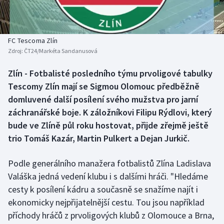
Baseball a softbal
Soutěže
Basketbal
Historické návraty
FC Tescoma Zlín
Zdroj:
ČT24/Markéta Sandanusová
Biatlon
Aplikace ČT sport
Zlín - Fotbalisté posledního týmu prvoligové tabulky
Boby a skeleton
AZ kvíz
Tescomy Zlín mají se Sigmou Olomouc předběžně
domluvené další posílení svého mužstva pro jarní
Box
záchranářské boje. K záložníkovi Filipu Rýdlovi, který
bude ve Zlíně půl roku hostovat, přijde zřejmě ještě
Curling
trio Tomáš Kazár, Martin Pulkert a Dejan Jurkič.
Dostihy
Podle generálního manažera fotbalistů Zlína Ladislava
Florbal
Valáška jedná vedení klubu i s dalšími hráči. "Hledáme
cesty k posílení kádru a současně se snažíme najít i
Futsal
ekonomicky nejpřijatelnější cestu. Tou jsou například
příchody hráčů z prvoligových klubů z Olomouce a Brna,
Golf