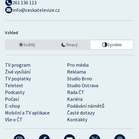
261 136 113
info@ceskatelevize.cz
Vzhled
Světlý
Tmavý
Systém
TV program
Pro média
Živé vysílání
Reklama
TV poplatky
Studio Brno
Teletext
Studio Ostrava
Podcasty
Rada ČT
Počasí
Kariéra
E-shop
Podávání námětů
Mobilní a TV aplikace
Časté dotazy
Vše o ČT
Kontakty