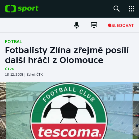
POPULÁRNÍ
SLEDOVAT
Fotbal
FOTBAL
Fotbalisty Zlína zřejmě posílí
Hokej
další hráči z Olomouce
Tenis
ČT24
18. 12. 2008
|
Zdroj:
ČTK
Atletika
Cyklistika
DALŠÍ SPORTY
Americký fotbal
NEPŘEHLÉDNĚTE