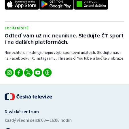
Stolní tenis
Triatlon
SOCIÁLNÍ SÍTĚ
Veslování
Odteď vám už nic neunikne. Sledujte ČT sport
i na dalších platformách.
Vodní slalom
Nenechte si nikde ujít nejnovější sportovní události. Sledujte nás i
na Facebooku, X, Instagramu, Threads či YouTube a buďte v obraze.
Volejbal
Ostatní
Divácké centrum
každý všední den:
8:00—16:00 hodin