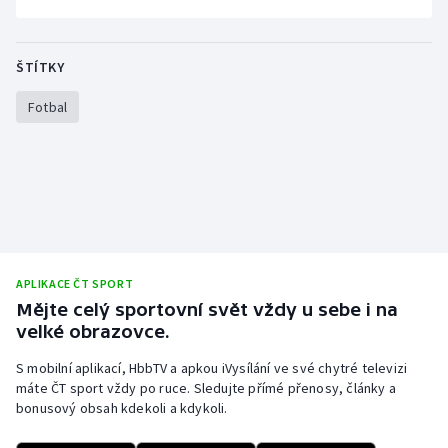
Olympijské hry
ŠTÍTKY
Parasport
Fotbal
Plavání
Plážový volejbal
Ragby
Rychlobruslení
APLIKACE ČT SPORT
Mějte celý sportovní svět vždy u sebe i na
Rychlostní kanoistika
velké obrazovce.
Short track
S mobilní aplikací, HbbTV a apkou iVysílání ve své chytré televizi
máte ČT sport vždy po ruce. Sledujte přímé přenosy, články a
bonusový obsah kdekoli a kdykoli.
Sportovní střelba