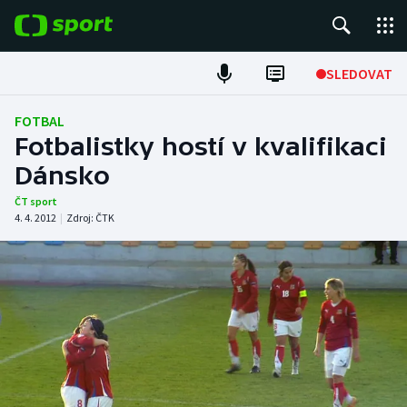
POPULÁRNÍ
SLEDOVAT
Fotbal
FOTBAL
Fotbalistky hostí v kvalifikaci
Hokej
Dánsko
Tenis
ČT sport
4. 4. 2012
|
Zdroj:
ČTK
Atletika
Cyklistika
DALŠÍ SPORTY
Americký fotbal
NEPŘEHLÉDNĚTE