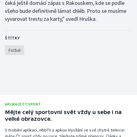
čeká ještě domácí zápas s Rakouskem, kde se podle
Olympijské hry
všeho bude definitivně lámat chléb. Proto se musíme
vyvarovat trestu za karty," uvedl Hruška.
Parasport
ŠTÍTKY
Plavání
Fotbal
Plážový volejbal
Ragby
Rychlobruslení
Rychlostní kanoistika
APLIKACE ČT SPORT
Mějte celý sportovní svět vždy u sebe i na
Short track
velké obrazovce.
Sportovní střelba
S mobilní aplikací, HbbTV a apkou iVysílání ve své chytré televizi
máte ČT sport vždy po ruce. Sledujte přímé přenosy, články a