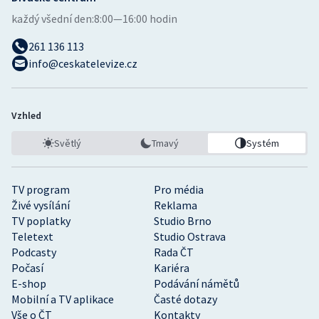
každý všední den:
8:00—16:00 hodin
261 136 113
info@ceskatelevize.cz
Vzhled
Světlý
Tmavý
Systém
TV program
Pro média
Živé vysílání
Reklama
TV poplatky
Studio Brno
Teletext
Studio Ostrava
Podcasty
Rada ČT
Počasí
Kariéra
E-shop
Podávání námětů
Mobilní a TV aplikace
Časté dotazy
Vše o ČT
Kontakty