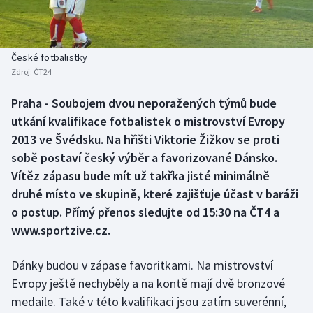
Baseball a softbal
Soutěže
Basketbal
Historické návraty
České fotbalistky
Zdroj:
ČT24
Biatlon
Aplikace ČT sport
Praha - Soubojem dvou neporažených týmů bude
Boby a skeleton
AZ kvíz
utkání kvalifikace fotbalistek o mistrovství Evropy
2013 ve Švédsku. Na hřišti Viktorie Žižkov se proti
Box
sobě postaví český výběr a favorizované Dánsko.
Vítěz zápasu bude mít už takřka jisté minimálně
Curling
druhé místo ve skupině, které zajišťuje účast v baráži
o postup. Přímý přenos sledujte od 15:30 na ČT4 a
Dostihy
www.sportzive.cz.
Florbal
Dánky budou v zápase favoritkami. Na mistrovství
Futsal
Evropy ještě nechyběly a na kontě mají dvě bronzové
medaile. Také v této kvalifikaci jsou zatím suverénní,
Golf