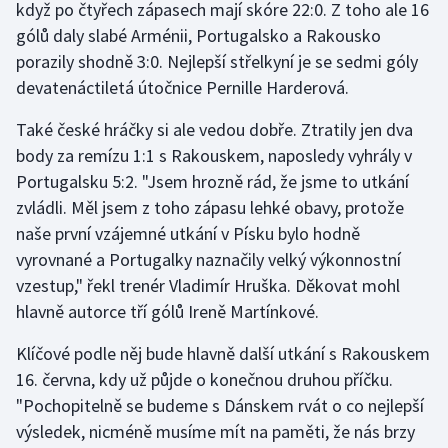
když po čtyřech zápasech mají skóre 22:0. Z toho ale 16
gólů daly slabé Arménii, Portugalsko a Rakousko
Gymnastika
porazily shodně 3:0. Nejlepší střelkyní je se sedmi góly
devatenáctiletá útočnice Pernille Harderová.
Házená
Také české hráčky si ale vedou dobře. Ztratily jen dva
Jezdectví
body za remízu 1:1 s Rakouskem, naposledy vyhrály v
Portugalsku 5:2. "Jsem hrozně rád, že jsme to utkání
Judo
zvládli. Měl jsem z toho zápasu lehké obavy, protože
naše první vzájemné utkání v Písku bylo hodně
Krasobruslení
vyrovnané a Portugalky naznačily velký výkonnostní
vzestup," řekl trenér Vladimír Hruška. Děkovat mohl
Lezení
hlavně autorce tří gólů Ireně Martínkové.
Lyže a snowboard
Klíčové podle něj bude hlavně další utkání s Rakouskem
16. června, kdy už půjde o konečnou druhou příčku.
Moderní pětiboj
"Pochopitelně se budeme s Dánskem rvát o co nejlepší
výsledek, nicméně musíme mít na paměti, že nás brzy
Motorsport