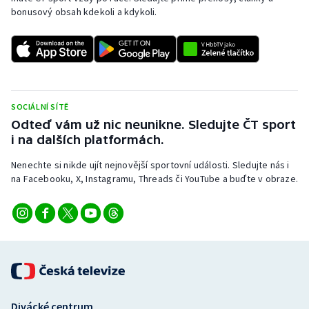
Stolní tenis
bonusový obsah kdekoli a kdykoli.
Triatlon
Veslování
SOCIÁLNÍ SÍTĚ
Vodní slalom
Odteď vám už nic neunikne. Sledujte ČT sport
i na dalších platformách.
Volejbal
Nenechte si nikde ujít nejnovější sportovní události. Sledujte nás i
Ostatní
na Facebooku, X, Instagramu, Threads či YouTube a buďte v obraze.
Divácké centrum