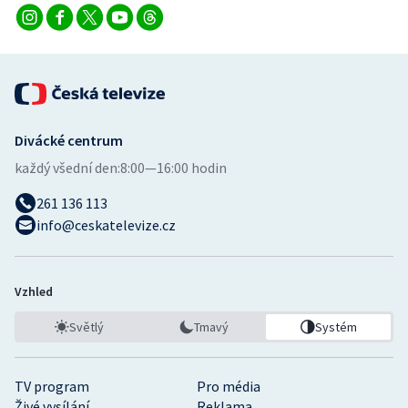
Stolní tenis
Triatlon
Veslování
Divácké centrum
Vodní slalom
každý všední den:
8:00—16:00 hodin
Volejbal
261 136 113
info@ceskatelevize.cz
Ostatní
Vzhled
Světlý
Tmavý
Systém
TV program
Pro média
Živé vysílání
Reklama