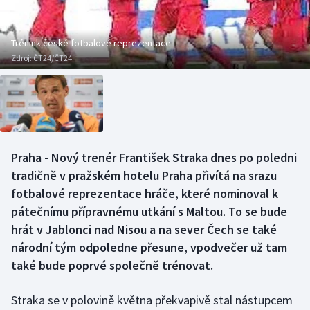
Baseball a softbal
Soutěže
Basketbal
Historické návraty
Trénink české fotbalové reprezentace
Zdroj:
ČT24/ČT24
Biatlon
Aplikace ČT sport
Boby a skeleton
AZ kvíz
Box
Praha - Nový trenér František Straka dnes po poledni
tradičně v pražském hotelu Praha přivítá na srazu
Curling
fotbalové reprezentace hráče, které nominoval k
Dostihy
pátečnímu přípravnému utkání s Maltou. To se bude
hrát v Jablonci nad Nisou a na sever Čech se také
Florbal
národní tým odpoledne přesune, vpodvečer už tam
také bude poprvé společně trénovat.
Futsal
Straka se v polovině května překvapivě stal nástupcem
Golf