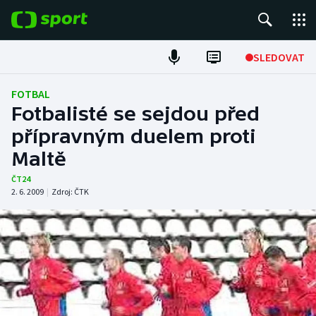
POPULÁRNÍ
SLEDOVAT
Fotbal
FOTBAL
Fotbalisté se sejdou před
Hokej
přípravným duelem proti
Maltě
Tenis
ČT24
Atletika
2. 6. 2009
|
Zdroj:
ČTK
Cyklistika
DALŠÍ SPORTY
Americký fotbal
NEPŘEHLÉDNĚTE