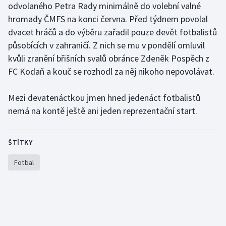
odvolaného Petra Rady minimálně do volební valné
hromady ČMFS na konci června. Před týdnem povolal
Gymnastika
dvacet hráčů a do výběru zařadil pouze devět fotbalistů
působících v zahraničí. Z nich se mu v pondělí omluvil
Házená
kvůli zranění břišních svalů obránce Zdeněk Pospěch z
FC Kodaň a kouč se rozhodl za něj nikoho nepovolávat.
Jezdectví
Judo
Mezi devatenáctkou jmen hned jedenáct fotbalistů
nemá na kontě ještě ani jeden reprezentační start.
Krasobruslení
ŠTÍTKY
Lezení
Fotbal
Lyže a snowboard
Moderní pětiboj
Motorsport