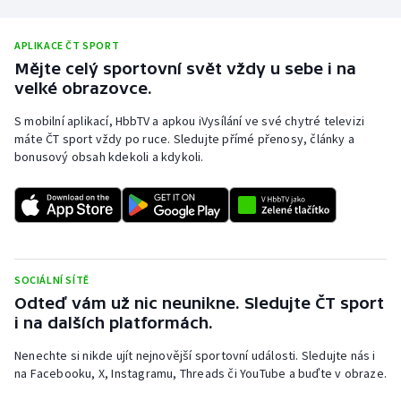
Olympijské hry
APLIKACE ČT SPORT
Mějte celý sportovní svět vždy u sebe i na
Parasport
velké obrazovce.
Plavání
S mobilní aplikací, HbbTV a apkou iVysílání ve své chytré televizi
máte ČT sport vždy po ruce. Sledujte přímé přenosy, články a
Plážový volejbal
bonusový obsah kdekoli a kdykoli.
Ragby
Rychlobruslení
SOCIÁLNÍ SÍTĚ
Rychlostní kanoistika
Odteď vám už nic neunikne. Sledujte ČT sport
i na dalších platformách.
Short track
Nenechte si nikde ujít nejnovější sportovní události. Sledujte nás i
Sportovní střelba
na Facebooku, X, Instagramu, Threads či YouTube a buďte v obraze.