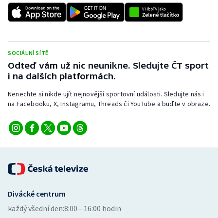
Stolní tenis
Triatlon
Veslování
SOCIÁLNÍ SÍTĚ
Odteď vám už nic neunikne. Sledujte ČT sport
i na dalších platformách.
Vodní slalom
Nenechte si nikde ujít nejnovější sportovní události. Sledujte nás i
Volejbal
na Facebooku, X, Instagramu, Threads či YouTube a buďte v obraze.
Ostatní
Divácké centrum
každý všední den:
8:00—16:00 hodin