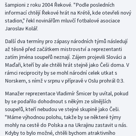
šampioni z roku 2004 Řekové. "Podle posledních
informací chtějí Řekové hrát na Krétě, kde otevřeli nový
Gymnastika
stadion," řekl novinářům mluvčí fotbalové asociace
Jaroslav Kolář.
Házená
Další dva termíny pro zápasy národních týmů následují
Jezdectví
až těsně před začátkem mistrovství a reprezentanti
zatím jména soupeřů neznají. Zájem projevili Slováci a
Judo
Maďaři, kteří by ale chtěli hrát stejně jako Češi doma. V
rámci reciprocity by se mohl národní celek utkat s
Krasobruslení
Norskem, s nímž v srpnu v přípravě v Oslu prohrál 0:3.
Lezení
Manažer reprezentace Vladimír Šmicer by uvítal, pokud
by se podařilo dohodnout s někým ze silnějších
Lyže a snowboard
soupeřů, kteří nebudou ve stejné skupině jako Češi.
Moderní pětiboj
"Máme výhodnou polohu, takže by se některé týmy
mohly na cestě do Polska a na Ukrajinu zastavit u nás.
Motorsport
Kdyby to bylo možné, chtěli bychom atraktivního