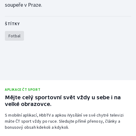
soupeře v Praze.
Olympijské hry
Parasport
ŠTÍTKY
Fotbal
Plavání
Plážový volejbal
Ragby
Rychlobruslení
APLIKACE ČT SPORT
Rychlostní kanoistika
Mějte celý sportovní svět vždy u sebe i na
velké obrazovce.
Short track
S mobilní aplikací, HbbTV a apkou iVysílání ve své chytré televizi
máte ČT sport vždy po ruce. Sledujte přímé přenosy, články a
Sportovní střelba
bonusový obsah kdekoli a kdykoli.