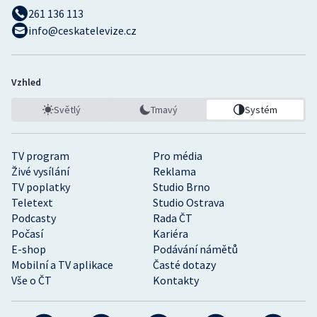
261 136 113
info@ceskatelevize.cz
Vzhled
Světlý
Tmavý
Systém
TV program
Pro média
Živé vysílání
Reklama
TV poplatky
Studio Brno
Teletext
Studio Ostrava
Podcasty
Rada ČT
Počasí
Kariéra
E-shop
Podávání námětů
Mobilní a TV aplikace
Časté dotazy
Vše o ČT
Kontakty