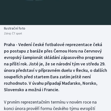
Baseball a softbal
Soutěže
Basketbal
Historické návraty
Biatlon
Aplikace ČT sport
Ilustrační foto
Zdroj:
ČT sport
Boby a skeleton
AZ kvíz
Praha - Vedení české fotbalové reprezentace čeká
po postupu z baráže přes Černou Horu na červnový
Box
evropský šampionát skládání zápasového programu
Curling
na příští rok. Jisté je, že se národní tým ve středu 29.
února představí v přípravném duelu v Řecku, o dalších
Dostihy
soupeřích před startem Eura zatím ještě není
rozhodnuto. V úvahu připadají Maďarsko, Norsko,
Florbal
Slovensko a možná i Francie.
Futsal
V prvním reprezentačním termínu v novém roce na
konci února prověří formu českého týmu evropští
Golf