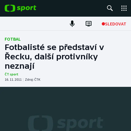
POPULÁRNÍ
SLEDOVAT
Fotbal
FOTBAL
Fotbalisté se představí v
Hokej
Řecku, další protivníky
neznají
Tenis
ČT sport
Atletika
16. 11. 2011
|
Zdroj:
ČTK
Cyklistika
DALŠÍ SPORTY
Americký fotbal
NEPŘEHLÉDNĚTE