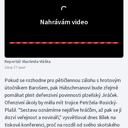
Nahrávám video
Reportáž Vlastimila Vláška
Zdroj:
ČT sport
Pokud se rozhodne pro pětičlennou zálohu s hrotovým
útočníkem Barošem, pak Hübschmanovi bude zřejmě
pomáhat plnit defenzivní povinnosti plzeňský Jiráček.
Ofenzivní úkoly by měla mít trojice Petržela-Rosický-
Plašil. "Sestavu oznámíme nejdříve hráčům, až pak se jí
dozví veřejnost a novináři," vysvětloval dnes Bílek na
tiskové konferenci, proč na rozdíl od svého skotského