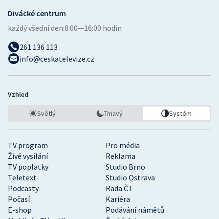
Divácké centrum
každý všední den:
8:00—16:00 hodin
261 136 113
info@ceskatelevize.cz
Vzhled
Světlý
Tmavý
Systém
TV program
Pro média
Živé vysílání
Reklama
TV poplatky
Studio Brno
Teletext
Studio Ostrava
Podcasty
Rada ČT
Počasí
Kariéra
E-shop
Podávání námětů