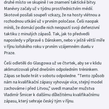
druhé místo ve skupině I ve znamení taktické bitvy.
Manévry začaly už v týdnu prostřednictvím médií.
Gymnastika
Skotové posílali soupeři vzkazy, že na hosty vlétnou a
rozhodnou utkání už v prvním poločase. Češi naopak
Házená
mínili, že domácí podle nich neopustí svoji defenzivní
taktiku z minulých zápasů. Tak, jak to předvedli
Jezdectví
naposledy v přípravě s Dánskem, nebo v ještě větší míře
v říjnu loňského roku v prvním vzájemném duelu v
Judo
Praze.
Krasobruslení
Češi odletěli do Glasgowa už ve čtvrtek, aby se v klidu
aklimatizovali před dnešním odpoledním tréninkem.
Lezení
Zápas se bude hrát v sobotu odpoledne. "Tento způsob
Lyže a snowboard
nám na kvalifikační zápasy vyhovuje více, stejný model
zachováme i před Litvou," uvedl manažer mužstva
Moderní pětiboj
Vladimír Šmicer k dalšímu důležitému kvalifikačnímu
zápasu, který sehraje český tým v říjnu.
Motorsport