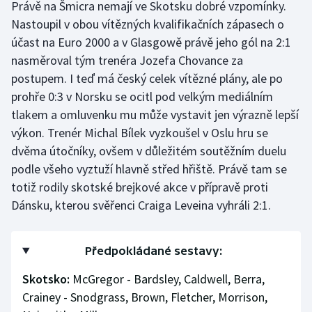
Právě na Šmicra nemají ve Skotsku dobré vzpomínky.
Olympijské hry
Nastoupil v obou vítězných kvalifikačních zápasech o
účast na Euro 2000 a v Glasgowě právě jeho gól na 2:1
Parasport
nasměroval tým trenéra Jozefa Chovance za
postupem. I teď má český celek vítězné plány, ale po
Plavání
prohře 0:3 v Norsku se ocitl pod velkým mediálním
tlakem a omluvenku mu může vystavit jen výrazně lepší
Plážový volejbal
výkon. Trenér Michal Bílek vyzkoušel v Oslu hru se
dvěma útočníky, ovšem v důležitém soutěžním duelu
Ragby
podle všeho vyztuží hlavně střed hřiště. Právě tam se
totiž rodily skotské brejkové akce v přípravě proti
Rychlobruslení
Dánsku, kterou svěřenci Craiga Leveina vyhráli 2:1.
Rychlostní kanoistika
Předpokládané sestavy:
Short track
Skotsko:
McGregor - Bardsley, Caldwell, Berra,
Sportovní střelba
Crainey - Snodgrass, Brown, Fletcher, Morrison,