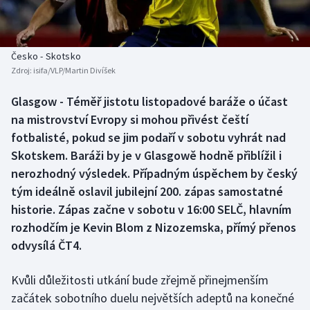
Baseball a softbal
Soutěže
Basketbal
Historické návraty
Česko - Skotsko
Zdroj:
isifa/VLP/Martin Divíšek
Biatlon
Aplikace ČT sport
Glasgow - Téměř jistotu listopadové baráže o účast
Boby a skeleton
AZ kvíz
na mistrovství Evropy si mohou přivést čeští
fotbalisté, pokud se jim podaří v sobotu vyhrát nad
Box
Skotskem. Baráži by je v Glasgowě hodně přiblížil i
nerozhodný výsledek. Případným úspěchem by český
Curling
tým ideálně oslavil jubilejní 200. zápas samostatné
historie. Zápas začne v sobotu v 16:00 SELČ, hlavním
Dostihy
rozhodčím je Kevin Blom z Nizozemska, přímý přenos
Florbal
odvysílá ČT4.
Futsal
Kvůli důležitosti utkání bude zřejmě přinejmenším
začátek sobotního duelu největších adeptů na konečné
Golf