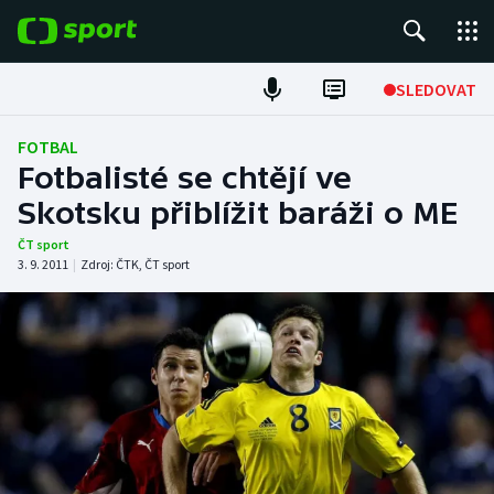
POPULÁRNÍ
SLEDOVAT
Fotbal
FOTBAL
Fotbalisté se chtějí ve
Hokej
Skotsku přiblížit baráži o ME
Tenis
ČT sport
3. 9. 2011
|
Zdroj:
ČTK
,
ČT sport
Atletika
Cyklistika
DALŠÍ SPORTY
Americký fotbal
NEPŘEHLÉDNĚTE