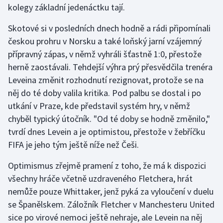
kolegy základní jedenáctku tají.
Skotové si v posledních dnech hodně a rádi připomínali
českou prohru v Norsku a také loňský jarní vzájemný
přípravný zápas, v němž vyhráli šťastně 1:0, přestože
herně zaostávali. Tehdejší výhra prý přesvědčila trenéra
Leveina změnit rozhodnutí rezignovat, protože se na
něj do té doby valila kritika. Pod palbu se dostal i po
utkání v Praze, kde představil systém hry, v němž
chyběl typický útočník. "Od té doby se hodně změnilo,"
tvrdí dnes Levein a je optimistou, přestože v žebříčku
FIFA je jeho tým ještě níže než Češi.
Optimismus zřejmě pramení z toho, že má k dispozici
všechny hráče včetně uzdraveného Fletchera, hrát
nemůže pouze Whittaker, jenž pyká za vyloučení v duelu
se Španělskem. Záložník Fletcher v Manchesteru United
sice po virové nemoci ještě nehraje, ale Levein na něj