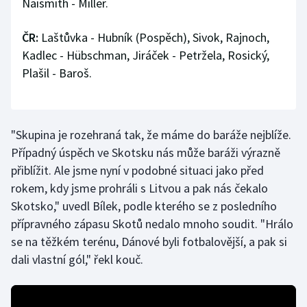
Naismith - Miller.
Stolní tenis
ČR:
Laštůvka - Hubník (Pospěch), Sivok, Rajnoch,
Triatlon
Kadlec - Hübschman, Jiráček - Petržela, Rosický,
Plašil - Baroš.
Veslování
Vodní slalom
"Skupina je rozehraná tak, že máme do baráže nejblíže.
Volejbal
Případný úspěch ve Skotsku nás může baráži výrazně
přiblížit. Ale jsme nyní v podobné situaci jako před
Ostatní
rokem, kdy jsme prohráli s Litvou a pak nás čekalo
Skotsko," uvedl Bílek, podle kterého se z posledního
přípravného zápasu Skotů nedalo mnoho soudit. "Hrálo
se na těžkém terénu, Dánové byli fotbalovější, a pak si
dali vlastní gól," řekl kouč.