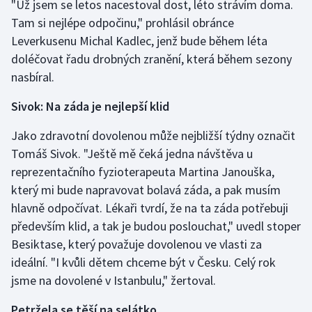
"Už jsem se letos nacestoval dost, léto strávím doma.
Tam si nejlépe odpočinu," prohlásil obránce
Gymnastika
Leverkusenu Michal Kadlec, jenž bude během léta
doléčovat řadu drobných zranění, která během sezony
Házená
nasbíral.
Jezdectví
Sivok: Na záda je nejlepší klid
Judo
Jako zdravotní dovolenou může nejbližší týdny označit
Tomáš Sivok. "Ještě mě čeká jedna návštěva u
Krasobruslení
reprezentačního fyzioterapeuta Martina Janouška,
který mi bude napravovat bolavá záda, a pak musím
Lezení
hlavně odpočívat. Lékaři tvrdí, že na ta záda potřebuji
především klid, a tak je budou poslouchat," uvedl stoper
Lyže a snowboard
Besiktase, který považuje dovolenou ve vlasti za
ideální. "I kvůli dětem chceme být v Česku. Celý rok
Moderní pětiboj
jsme na dovolené v Istanbulu," žertoval.
Motorsport
Petržela se těší na selátko