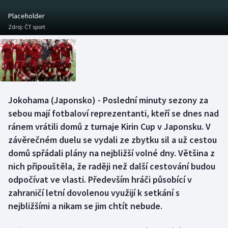
Baseball a softbal
Soutěže
Placeholder
Zdroj:
ČT sport
Basketbal
Historické návraty
Biatlon
Aplikace ČT sport
Boby a skeleton
AZ kvíz
Jokohama (Japonsko) - Poslední minuty sezony za
Box
sebou mají fotbaloví reprezentanti, kteří se dnes nad
ránem vrátili domů z turnaje Kirin Cup v Japonsku. V
Curling
závěrečném duelu se vydali ze zbytku sil a už cestou
domů spřádali plány na nejbližší volné dny. Většina z
Dostihy
nich připouštěla, že raději než další cestování budou
Florbal
odpočívat ve vlasti. Především hráči působící v
zahraničí letní dovolenou využijí k setkání s
Futsal
nejbližšími a nikam se jim chtít nebude.
Golf