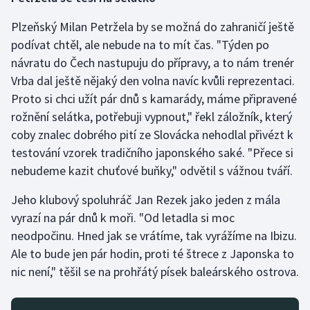
Olympijské hry
Plzeňský Milan Petržela by se možná do zahraničí ještě
podívat chtěl, ale nebude na to mít čas. "Týden po
Parasport
návratu do Čech nastupuju do přípravy, a to nám trenér
Vrba dal ještě nějaký den volna navíc kvůli reprezentaci.
Plavání
Proto si chci užít pár dnů s kamarády, máme připravené
rožnění selátka, potřebuji vypnout," řekl záložník, který
Plážový volejbal
coby znalec dobrého pití ze Slovácka nehodlal přivézt k
testování vzorek tradičního japonského saké. "Přece si
Ragby
nebudeme kazit chuťové buňky," odvětil s vážnou tváří.
Rychlobruslení
Jeho klubový spoluhráč Jan Rezek jako jeden z mála
vyrazí na pár dnů k moři. "Od letadla si moc
Rychlostní kanoistika
neodpočinu. Hned jak se vrátíme, tak vyrážíme na Ibizu.
Ale to bude jen pár hodin, proti té štrece z Japonska to
Short track
nic není," těšil se na prohřátý písek baleárského ostrova.
Sportovní střelba