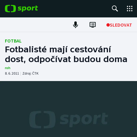
POPULÁRNÍ
SLEDOVAT
Fotbal
FOTBAL
Fotbalisté mají cestování
Hokej
dost, odpočívat budou doma
Tenis
roh
8. 6. 2011
|
Zdroj:
ČTK
Atletika
Cyklistika
DALŠÍ SPORTY
Americký fotbal
NEPŘEHLÉDNĚTE