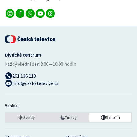
Divácké centrum
každý všední den:
8:00—16:00 hodin
261 136 113
info@ceskatelevize.cz
Vzhled
Světlý
Tmavý
Systém