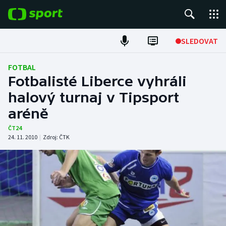
POPULÁRNÍ
SLEDOVAT
Fotbal
FOTBAL
Fotbalisté Liberce vyhráli
Hokej
halový turnaj v Tipsport
aréně
Tenis
ČT24
Atletika
24. 11. 2010
|
Zdroj:
ČTK
Cyklistika
DALŠÍ SPORTY
Americký fotbal
NEPŘEHLÉDNĚTE