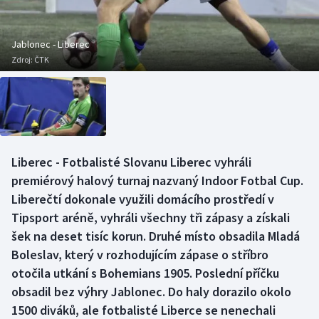
Baseball a softbal
Soutěže
Basketbal
Historické návraty
Jablonec - Liberec
Zdroj:
ČTK
Biatlon
Aplikace ČT sport
Boby a skeleton
AZ kvíz
Box
Liberec - Fotbalisté Slovanu Liberec vyhráli
premiérový halový turnaj nazvaný Indoor Fotbal Cup.
Curling
Liberečtí dokonale využili domácího prostředí v
Dostihy
Tipsport aréně, vyhráli všechny tři zápasy a získali
šek na deset tisíc korun. Druhé místo obsadila Mladá
Florbal
Boleslav, který v rozhodujícím zápase o stříbro
otočila utkání s Bohemians 1905. Poslední příčku
Futsal
obsadil bez výhry Jablonec. Do haly dorazilo okolo
1500 diváků, ale fotbalisté Liberce se nenechali
Golf