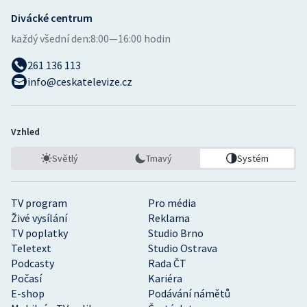
Stolní tenis
Divácké centrum
každý všední den:
8:00—16:00 hodin
Triatlon
261 136 113
Veslování
info@ceskatelevize.cz
Vodní slalom
Vzhled
Volejbal
Světlý
Tmavý
Systém
Ostatní
TV program
Pro média
Živé vysílání
Reklama
TV poplatky
Studio Brno
Teletext
Studio Ostrava
Podcasty
Rada ČT
Počasí
Kariéra
E-shop
Podávání námětů