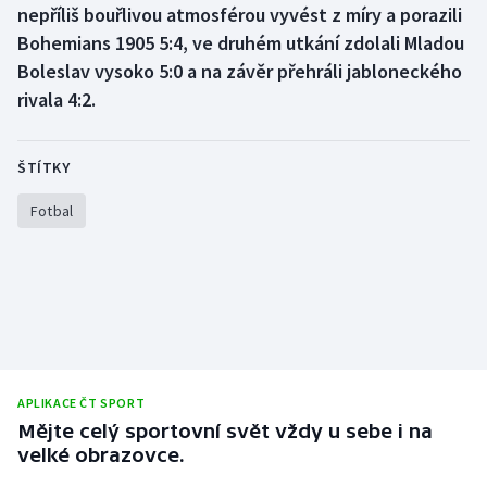
nepříliš bouřlivou atmosférou vyvést z míry a porazili
Bohemians 1905 5:4, ve druhém utkání zdolali Mladou
Gymnastika
Boleslav vysoko 5:0 a na závěr přehráli jabloneckého
rivala 4:2.
Házená
Jezdectví
ŠTÍTKY
Judo
Fotbal
Krasobruslení
Lezení
Lyže a snowboard
APLIKACE ČT SPORT
Moderní pětiboj
Mějte celý sportovní svět vždy u sebe i na
velké obrazovce.
Motorsport