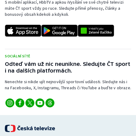
S mobilní aplikací, HbbTV a apkou iVysílání ve své chytré televizi
máte ČT sport vždy po ruce. Sledujte přímé přenosy, články a
Olympijské hry
bonusový obsah kdekoli a kdykoli.
Parasport
Plavání
Plážový volejbal
SOCIÁLNÍ SÍTĚ
Odteď vám už nic neunikne. Sledujte ČT sport
Ragby
i na dalších platformách.
Rychlobruslení
Nenechte si nikde ujít nejnovější sportovní události. Sledujte nás i
na Facebooku, X, Instagramu, Threads či YouTube a buďte v obraze.
Rychlostní kanoistika
Short track
Sportovní střelba