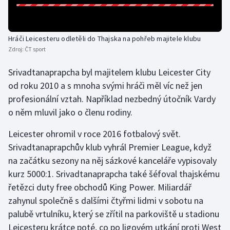
Moderní pětiboj
Hráči Leicesteru odletěli do Thajska na pohřeb majitele klubu
Motorsport
Zdroj:
ČT sport
Olympijské hry
Srivadtanaprapcha byl majitelem klubu Leicester City
od roku 2010 a s mnoha svými hráči měl víc než jen
Parasport
profesionální vztah. Například nezbedný útočník Vardy
o něm mluvil jako o členu rodiny.
Plavání
Leicester ohromil v roce 2016 fotbalový svět.
Plážový volejbal
Srivadtanaprapchův klub vyhrál Premier League, když
na začátku sezony na něj sázkové kanceláře vypisovaly
Ragby
kurz 5000:1. Srivadtanaprapcha také šéfoval thajskému
řetězci duty free obchodů King Power. Miliardář
Rychlobruslení
zahynul společně s dalšími čtyřmi lidmi v sobotu na
Rychlostní kanoistika
palubě vrtulníku, který se zřítil na parkoviště u stadionu
Leicesteru krátce poté, co po ligovém utkání proti West