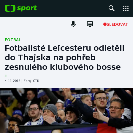
POPULÁRNÍ
SLEDOVAT
ME v atletice
FOTBAL
Fotbalisté Leicesteru odletěli
ME v plavání
do Thajska na pohřeb
zesnulého klubového bosse
Fotbal
jj
Hokej
4. 11. 2018
|
Zdroj:
ČTK
Tenis
DALŠÍ SPORTY
Americký fotbal
NEPŘEHLÉDNĚTE