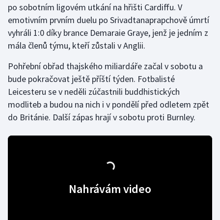
po sobotním ligovém utkání na hřišti Cardiffu. V
emotivním prvním duelu po Srivadtanaprapchově úmrtí
Futsal
vyhráli 1:0 díky brance Demaraie Graye, jenž je jedním z
mála členů týmu, kteří zůstali v Anglii.
Golf
Pohřební obřad thajského miliardáře začal v sobotu a
Gymnastika
bude pokračovat ještě příští týden. Fotbalisté
Leicesteru se v neděli zúčastnili buddhistických
Házená
modliteb a budou na nich i v pondělí před odletem zpět
do Británie. Další zápas hrají v sobotu proti Burnley.
Jezdectví
Judo
Krasobruslení
Nahrávám video
Lezení
Lyže a snowboard