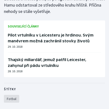
Short track
Hamu odstartoval ze středového kruhu hřiště. Příčina
nehody se stále vyšetřuje.
Sportovní střelba
SOUVISEJÍCÍ ČLÁNKY
Stolní tenis
Pilot vrtulníku v Leicesteru je hrdinou. Svým
Triatlon
manévrem možná zachránil stovky životů
29. 10. 2018
Veslování
Thajský miliardář, jemuž patřil Leicester,
Vodní slalom
zahynul při pádu vrtulníku
28. 10. 2018
Volejbal
Ostatní
ŠTÍTKY
Fotbal