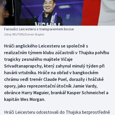
Atletika
Soutěže
Baseball a softbal
Historické návraty
Basketbal
Aplikace ČT sport
Fanoušci Leicesteru s transparentem bosse
Zdroj:
REUTERS/Darren Staples
Biatlon
AZ kvíz
Hráči anglického Leicesteru se společně s
realizačním týmem klubu zúčastnili v Thajsku pohřbu
Boby a skeleton
tragicky zesnulého majitele Vičaje
Box
Srivadtanaprapchy, který zahynul minulý týden při
havárii vrtulníku. Hráče na obřad v bangkockém
Curling
chrámu vedl trenér Claude Puel, dorazily i hráčské
opory, jako reprezentační útočník Jamie Vardy,
Cyklistika
obránce Harry Maguier, brankář Kasper Schmeichel a
kapitán Wes Morgan.
Dostihy
Hráči Leicesteru odcestovali do Thajska bezprostředně
Florbal