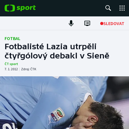
POPULÁRNÍ
SLEDOVAT
Fotbal
FOTBAL
Fotbalisté Lazia utrpěli
Hokej
čtyřgólový debakl v Sieně
Tenis
ČT sport
7. 1. 2012
|
Zdroj:
ČTK
Atletika
Cyklistika
DALŠÍ SPORTY
Americký fotbal
NEPŘEHLÉDNĚTE