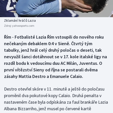
Baseball a softbal
Soutěže
Basketbal
Historické návraty
Zklamání hráčů Lazia
Zdroj:
yahoosports.com
Biatlon
Aplikace ČT sport
Řím - Fotbalisté Lazia Řím vstoupili do nového roku
Boby a skeleton
AZ kvíz
nečekaným debaklem 0:4 v Sieně. Čtvrtý tým
tabulky, jenž hrál celý druhý poločas o deseti, tak
Box
nevyužil šanci dotáhnout se v 17. kole italské ligy na
rozdíl bodu k vedoucímu duu AC Milán, Juventus. O
Curling
první vítězství Sieny od října se postarali dvěma
zásahy Mattia Destro a Emanuele Calaio.
Dostihy
Florbal
Destro otevřel skóre v 11. minutě a ještě do poločasu
proměnil dva pokutové kopy Calaio. Druhá penalta v
Futsal
nastaveném čase byla odpískána za faul brankáře Lazia
Albana Bizzarriho, jenž musel po červené kartě
Golf