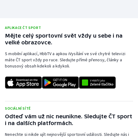
Olympijské hry
Parasport
APLIKACE ČT SPORT
Mějte celý sportovní svět vždy u sebe i na
Plavání
velké obrazovce.
Plážový volejbal
S mobilní aplikací, HbbTV a apkou iVysílání ve své chytré televizi
máte ČT sport vždy po ruce. Sledujte přímé přenosy, články a
bonusový obsah kdekoli a kdykoli.
Ragby
Rychlobruslení
Rychlostní kanoistika
SOCIÁLNÍ SÍTĚ
Short track
Odteď vám už nic neunikne. Sledujte ČT sport
i na dalších platformách.
Sportovní střelba
Nenechte si nikde ujít nejnovější sportovní události. Sledujte nás i