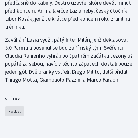
předčasně do kabiny. Destro uzavřel skóre devět minut
před koncem. Ani na lavičce Lazia nebyl český útočník
Gymnastika
Libor Kozák, jenž se krátce před koncem roku zranil na
tréninku.
Házená
Zaváhání Lazia využil pátý Inter Milán, jenž deklasoval
Jezdectví
5:0 Parmu a posunul se bod za římský tým. Svěřenci
Claudia Ranieriho vyhráli po špatném začátku sezony už
Judo
popáté za sebou, navíc v těchto zápasech dostali pouze
jeden gól. Dvě branky vstřelil Diego Milito, další přidali
Krasobruslení
Thiago Motta, Giampaolo Pazzini a Marco Faraoni.
Lezení
ŠTÍTKY
Lyže a snowboard
Fotbal
Moderní pětiboj
Motorsport