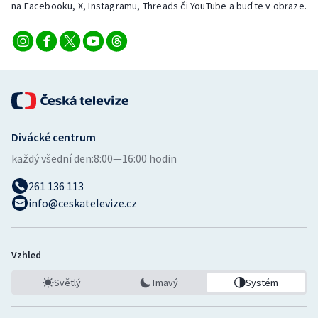
na Facebooku, X, Instagramu, Threads či YouTube a buďte v obraze.
Stolní tenis
Triatlon
Veslování
Vodní slalom
Divácké centrum
Volejbal
každý všední den:
8:00—16:00 hodin
Ostatní
261 136 113
info@ceskatelevize.cz
Vzhled
Světlý
Tmavý
Systém