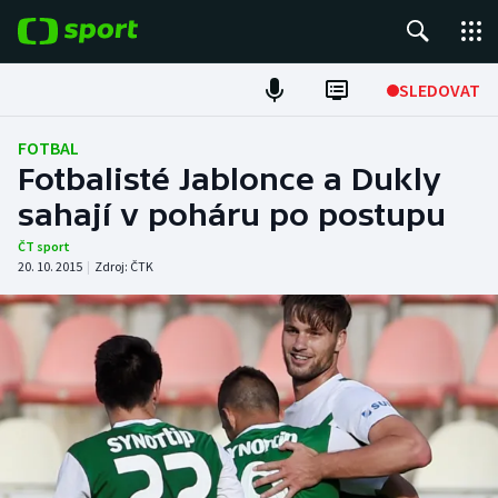
POPULÁRNÍ
SLEDOVAT
Fotbal
FOTBAL
Fotbalisté Jablonce a Dukly
Hokej
sahají v poháru po postupu
Tenis
ČT sport
20. 10. 2015
|
Zdroj:
ČTK
Atletika
Cyklistika
DALŠÍ SPORTY
Americký fotbal
NEPŘEHLÉDNĚTE