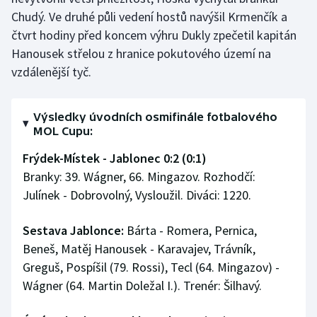
Stolní tenis
Chudý. Ve druhé půli vedení hostů navýšil Krmenčík a
čtvrt hodiny před koncem výhru Dukly zpečetil kapitán
Triatlon
Hanousek střelou z hranice pokutového území na
vzdálenější tyč.
Veslování
Vodní slalom
Výsledky úvodních osmifinále fotbalového
MOL Cupu:
Volejbal
Frýdek-Místek - Jablonec 0:2 (0:1)
Branky: 39. Wágner, 66. Mingazov. Rozhodčí:
Ostatní
Julínek - Dobrovolný, Vysloužil. Diváci: 1220.
Sestava Jablonce:
Bárta - Romera, Pernica,
Beneš, Matěj Hanousek - Karavajev, Trávník,
Greguš, Pospíšil (79. Rossi), Tecl (64. Mingazov) -
Wágner (64. Martin Doležal I.). Trenér: Šilhavý.