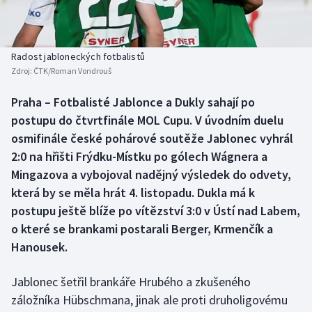
Baseball a softbal
Soutěže
Basketbal
Historické návraty
Radost jabloneckých fotbalistů
Zdroj:
ČTK/Roman Vondrouš
Biatlon
Aplikace ČT sport
Praha – Fotbalisté Jablonce a Dukly sahají po
Boby a skeleton
AZ kvíz
postupu do čtvrtfinále MOL Cupu. V úvodním duelu
osmifinále české pohárové soutěže Jablonec vyhrál
Box
2:0 na hřišti Frýdku-Místku po gólech Wágnera a
Mingazova a vybojoval nadějný výsledek do odvety,
Curling
která by se měla hrát 4. listopadu. Dukla má k
postupu ještě blíže po vítězství 3:0 v Ústí nad Labem,
Dostihy
o které se brankami postarali Berger, Krmenčík a
Florbal
Hanousek.
Futsal
Jablonec šetřil brankáře Hrubého a zkušeného
záložníka Hübschmana, jinak ale proti druholigovému
Golf