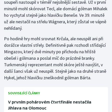
soupeři nastoupil v téměř nejsilnější sestavě. Už v první
minutě mohl skórovat Tecl, ale domácí gólman Mihalek
Gymnastika
ho vychytal stejně jako hlavičku Beneše. Ve 39. minutě
už ale nestačil na střelu Wágnera, který zůstal ve vápně
Házená
nehlídaný.
Jezdectví
Po hodině hry mohl srovnat Krčula, ale neuspěl ani při
dorážce vlastní střely. Definitivně pak rozhodl střídající
Judo
Mingazov, který dvě minuty po příchodu na hřiště
obešel i gólmana a poslal míč do prázdné branky.
Krasobruslení
Turkmenský reprezentant mohl skóre ještě navýšit, v
další šanci však už neuspěl. Stejně jako na druhé straně
Lezení
Hykel, jehož hlavičku zneškodnil gólman Bárta.
Lyže a snowboard
SOUVISEJÍCÍ ČLÁNKY
Moderní pětiboj
V prvním pohárovém čtvrtfinále nestačila
Motorsport
Jihlava na Olomouc