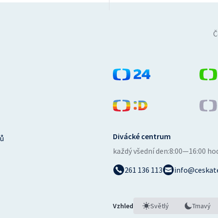
Č
Divácké centrum
ů
každý všední den:
8:00—16:00 ho
261 136 113
info@ceskate
Vzhled
Světlý
Tmavý