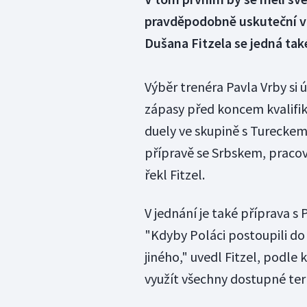
pravděpodobně uskuteční v
Dušana Fitzela se jedná tak
Výběr trenéra Pavla Vrby si ú
zápasy před koncem kvalifika
duely ve skupině s Turecke
přípravě se Srbskem, pracovn
řekl Fitzel.
V jednání je také příprava s 
"Kdyby Poláci postoupili d
jiného," uvedl Fitzel, podl
využít všechny dostupné ter