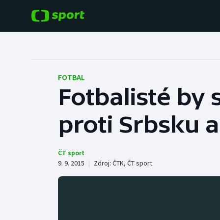
POPULÁRNÍ
DALŠÍ SPORTY
Fotbal
Americký fotbal
FOTBAL
Fotbalisté by 
Hokej
Baseball a softbal
proti Srbsku 
Tenis
Basketbal
Atletika
Biatlon
ČT sport
9. 9. 2015
|
Zdroj:
ČTK
,
ČT sport
Cyklistika
Boby a skeleton
Box