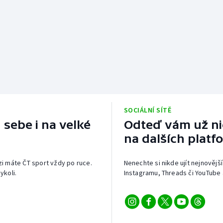
SOCIÁLNÍ SÍTĚ
 sebe i na velké
Odteď vám už nic
na dalších platf
izi máte ČT sport vždy po ruce.
Nenechte si nikde ujít nejnovější
ykoli.
Instagramu, Threads či YouTube 