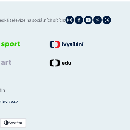
eská televize na sociálních sítích:
din
levize.cz
Systém