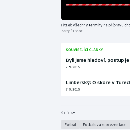
Fitzel: Všechny termíny na přípravu c
Zdroj:
ČT sport
SOUVISEJÍCÍ ČLÁNKY
Byli jsme hladoví, postup j
7. 9. 2015
Limberský: O skóre v Tureck
7. 9. 2015
ŠTÍTKY
Fotbal
Fotbalová reprezentace