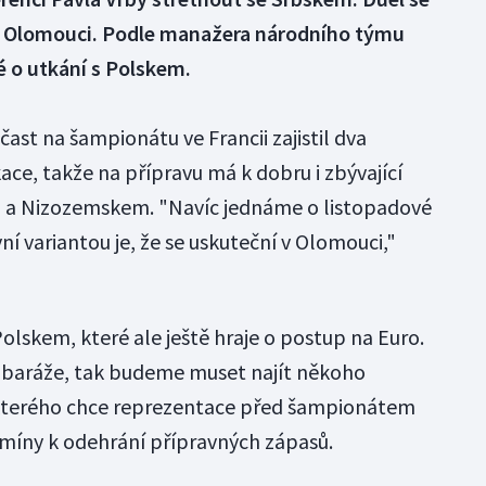
 Olomouci. Podle manažera národního týmu
é o utkání s Polskem.
čast na šampionátu ve Francii zajistil dva
ce, takže na přípravu má k dobru i zbývající
m a Nizozemskem. "Navíc jednáme o listopadové
í variantou je, že se uskuteční v Olomouci,"
Polskem, které ale ještě hraje o postup na Euro.
o baráže, tak budeme muset najít někoho
e kterého chce reprezentace před šampionátem
míny k odehrání přípravných zápasů.