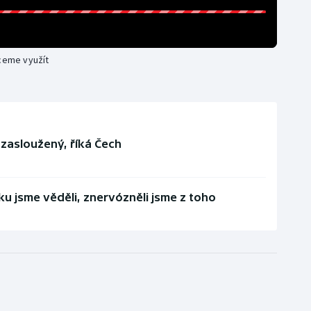
hceme využít
e zasloužený, říká Čech
u jsme věděli, znervózněli jsme z toho