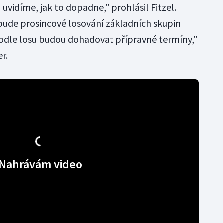
a uvidíme, jak to dopadne," prohlásil Fitzel.
bude prosincové losování základních skupin
podle losu budou dohadovat přípravné termíny,"
r.
Nahrávám video