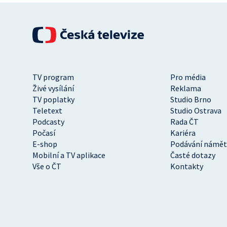
TV program
Pro média
Živé vysílání
Reklama
TV poplatky
Studio Brno
Teletext
Studio Ostrava
Podcasty
Rada ČT
Počasí
Kariéra
E-shop
Podávání námět
Mobilní a TV aplikace
Časté dotazy
Vše o ČT
Kontakty