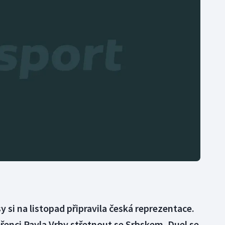
Moderní pětiboj
Triatlon
Motorsport
Veslování
Olympijské hry
Vodní slalom
Parasport
Volejbal
Plavání
Ostatní
Plážový volejbal
 si na listopad připravila česká reprezentace.
řenci Pavla Vrby střetnout se Srbskem. Duel se