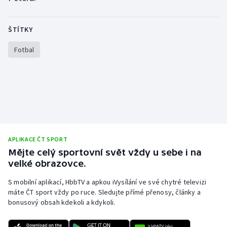
Olympijské hry
ŠTÍTKY
Parasport
Fotbal
Plavání
Plážový volejbal
Ragby
Rychlobruslení
APLIKACE ČT SPORT
Mějte celý sportovní svět vždy u sebe i na
Rychlostní kanoistika
velké obrazovce.
S mobilní aplikací, HbbTV a apkou iVysílání ve své chytré televizi
Short track
máte ČT sport vždy po ruce. Sledujte přímé přenosy, články a
bonusový obsah kdekoli a kdykoli.
Sportovní střelba