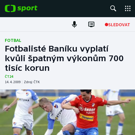
POPULÁRNÍ
SLEDOVAT
Fotbal
FOTBAL
Fotbalisté Baníku vyplatí
Hokej
kvůli špatným výkonům 700
tisíc korun
Tenis
ČT24
Atletika
14. 4. 2009
|
Zdroj:
ČTK
Cyklistika
DALŠÍ SPORTY
Americký fotbal
NEPŘEHLÉDNĚTE