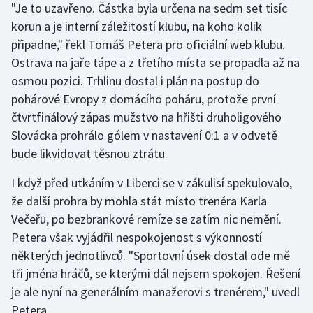
"Je to uzavřeno. Částka byla určena na sedm set tisíc
korun a je interní záležitostí klubu, na koho kolik
Gymnastika
připadne," řekl Tomáš Petera pro oficiální web klubu.
Ostrava na jaře tápe a z třetího místa se propadla až na
Házená
osmou pozici. Trhlinu dostal i plán na postup do
pohárové Evropy z domácího poháru, protože první
Jezdectví
čtvrtfinálový zápas mužstvo na hřišti druholigového
Judo
Slovácka prohrálo gólem v nastavení 0:1 a v odvetě
bude likvidovat těsnou ztrátu.
Krasobruslení
I když před utkáním v Liberci se v zákulisí spekulovalo,
Lezení
že další prohra by mohla stát místo trenéra Karla
Večeřu, po bezbrankové remíze se zatím nic nemění.
Lyže a snowboard
Petera však vyjádřil nespokojenost s výkonností
některých jednotlivců. "Sportovní úsek dostal ode mě
Moderní pětiboj
tři jména hráčů, se kterými dál nejsem spokojen. Řešení
je ale nyní na generálním manažerovi s trenérem," uvedl
Motorsport
Petera.