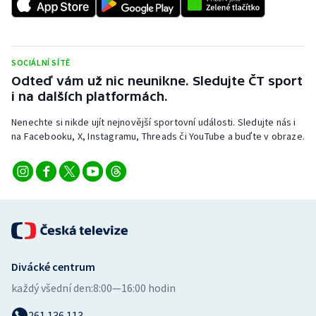
Stolní tenis
Triatlon
SOCIÁLNÍ SÍTĚ
Veslování
Odteď vám už nic neunikne. Sledujte ČT sport
i na dalších platformách.
Vodní slalom
Nenechte si nikde ujít nejnovější sportovní události. Sledujte nás i
na Facebooku, X, Instagramu, Threads či YouTube a buďte v obraze.
Volejbal
Ostatní
Divácké centrum
každý všední den:
8:00—16:00 hodin
261 136 113