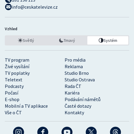
info@ceskatelevize.cz
Vzhled
Světlý
Tmavý
Systém
TV program
Pro média
Živé vysílání
Reklama
TV poplatky
Studio Brno
Teletext
Studio Ostrava
Podcasty
Rada ČT
Počasí
Kariéra
E-shop
Podávání námětů
Mobilní a TV aplikace
Časté dotazy
Vše o ČT
Kontakty