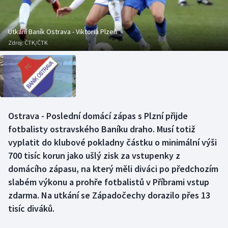
Baseball a softbal
Soutěže
Basketbal
Historické návraty
Utkání Baník Ostrava - Viktoria Plzeň
Zdroj:
ČTK/ČTK
Biatlon
Aplikace ČT sport
Boby a skeleton
AZ kvíz
Box
Ostrava - Poslední domácí zápas s Plzní přijde
fotbalisty ostravského Baníku draho. Musí totiž
Curling
vyplatit do klubové pokladny částku o minimální výši
Dostihy
700 tisíc korun jako ušlý zisk za vstupenky z
domácího zápasu, na který měli diváci po předchozím
Florbal
slabém výkonu a prohře fotbalistů v Příbrami vstup
zdarma. Na utkání se Západočechy dorazilo přes 13
Futsal
tisíc diváků.
Golf