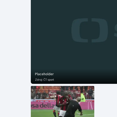
Curling
Dostihy
Florbal
Futsal
Golf
Gymnastika
Placeholder
Zdroj:
ČT sport