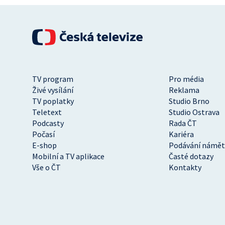
TV program
Pro média
Živé vysílání
Reklama
TV poplatky
Studio Brno
Teletext
Studio Ostrava
Podcasty
Rada ČT
Počasí
Kariéra
E-shop
Podávání námět
Mobilní a TV aplikace
Časté dotazy
Vše o ČT
Kontakty