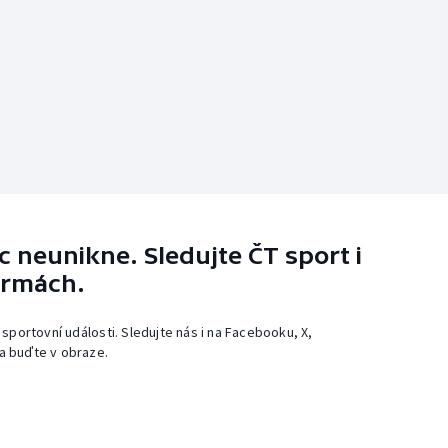
 neunikne. Sledujte ČT sport i
ormách.
 sportovní události. Sledujte nás i na Facebooku, X,
a buďte v obraze.