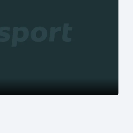
Moderní pětiboj
Triatlon
Motorsport
Veslování
Olympijské hry
Vodní slalom
Parasport
Volejbal
Plavání
Ostatní
Plážový volejbal