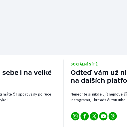
SOCIÁLNÍ SÍTĚ
 sebe i na velké
Odteď vám už nic
na dalších platf
izi máte ČT sport vždy po ruce.
Nenechte si nikde ujít nejnovější
ykoli.
Instagramu, Threads či YouTube 