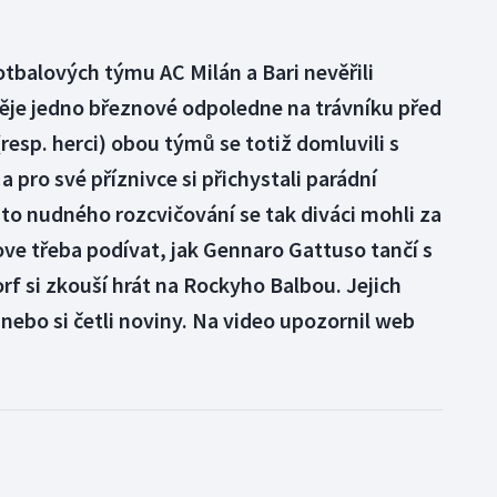
otbalových týmu AC Milán a Bari nevěřili
děje jedno březnové odpoledne na trávníku před
sp. herci) obou týmů se totiž domluvili s
a pro své příznivce si přichystali parádní
to nudného rozcvičování se tak diváci mohli za
ve třeba podívat, jak Gennaro Gattuso tančí s
f si zkouší hrát na Rockyho Balbou. Jejich
 nebo si četli noviny. Na video upozornil web