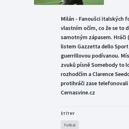
Milán - Fanoušci italských f
vlastním očím, co že se to 
samotným zápasem. Hráči (re
listem Gazzetta dello Sport 
guerrillovou podívanou. Mís
zvuků písně Somebody to lo
rozhodčím a Clarence Seedor
protihráči zase telefonovali
Cernasvine.cz
ŠTÍTKY
Fotbal