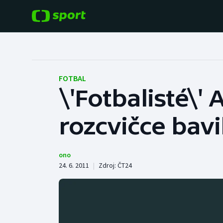
POPULÁRNÍ
DALŠÍ SPORTY
Fotbal
Americký fotbal
FOTBAL
\'Fotbalisté\' 
Hokej
Baseball a softbal
rozcvičce bavi
Tenis
Basketbal
Atletika
Biatlon
ono
24. 6. 2011
|
Zdroj:
ČT24
Cyklistika
Boby a skeleton
Box