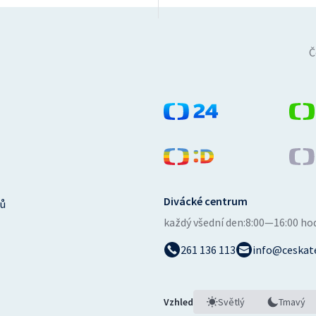
Č
Divácké centrum
ů
každý všední den:
8:00—16:00 ho
261 136 113
info@ceskate
Vzhled
Světlý
Tmavý