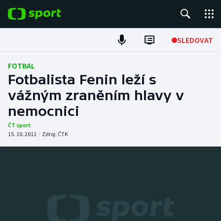
POPULÁRNÍ
SLEDOVAT
Fotbal
FOTBAL
Fotbalista Fenin leží s
Hokej
vážným zraněním hlavy v
nemocnici
Tenis
ČT sport
Atletika
15. 10. 2011
|
Zdroj:
ČTK
Cyklistika
DALŠÍ SPORTY
Americký fotbal
NEPŘEHLÉDNĚTE