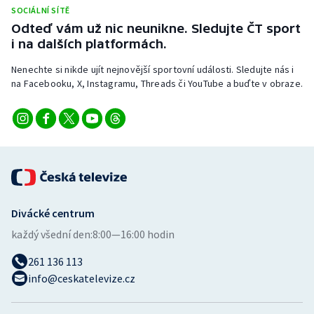
Stolní tenis
SOCIÁLNÍ SÍTĚ
Odteď vám už nic neunikne. Sledujte ČT sport
i na dalších platformách.
Triatlon
Nenechte si nikde ujít nejnovější sportovní události. Sledujte nás i
Veslování
na Facebooku, X, Instagramu, Threads či YouTube a buďte v obraze.
Vodní slalom
Volejbal
Ostatní
Divácké centrum
každý všední den:
8:00—16:00 hodin
261 136 113
info@ceskatelevize.cz