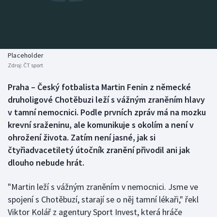
Baseball a softbal
Soutěže
Basketbal
Historické návraty
Biatlon
Aplikace ČT sport
Placeholder
Zdroj:
ČT sport
Boby a skeleton
AZ kvíz
Praha – Český fotbalista Martin Fenin z německé
druholigové Chotěbuzi leží s vážným zraněním hlavy
Box
v tamní nemocnici. Podle prvních zpráv má na mozku
Curling
krevní sraženinu, ale komunikuje s okolím a není v
ohrožení života. Zatím není jasné, jak si
Dostihy
čtyřiadvacetiletý útočník zranění přivodil ani jak
dlouho nebude hrát.
Florbal
"Martin leží s vážným zraněním v nemocnici. Jsme ve
Futsal
spojení s Chotěbuzí, starají se o něj tamní lékaři," řekl
Viktor Kolář z agentury Sport Invest, která hráče
Golf