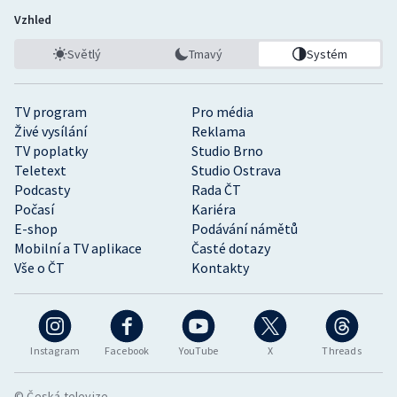
Vzhled
Světlý
Tmavý
Systém
TV program
Pro média
Živé vysílání
Reklama
TV poplatky
Studio Brno
Teletext
Studio Ostrava
Podcasty
Rada ČT
Počasí
Kariéra
E-shop
Podávání námětů
Mobilní a TV aplikace
Časté dotazy
Vše o ČT
Kontakty
Instagram
Facebook
YouTube
X
Threads
© Česká televize