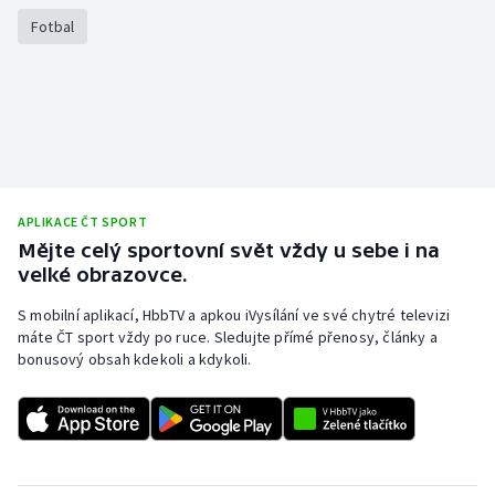
Fotbal
Olympijské hry
Parasport
Plavání
Plážový volejbal
APLIKACE ČT SPORT
Ragby
Mějte celý sportovní svět vždy u sebe i na
velké obrazovce.
Rychlobruslení
S mobilní aplikací, HbbTV a apkou iVysílání ve své chytré televizi
máte ČT sport vždy po ruce. Sledujte přímé přenosy, články a
Rychlostní kanoistika
bonusový obsah kdekoli a kdykoli.
Short track
Sportovní střelba