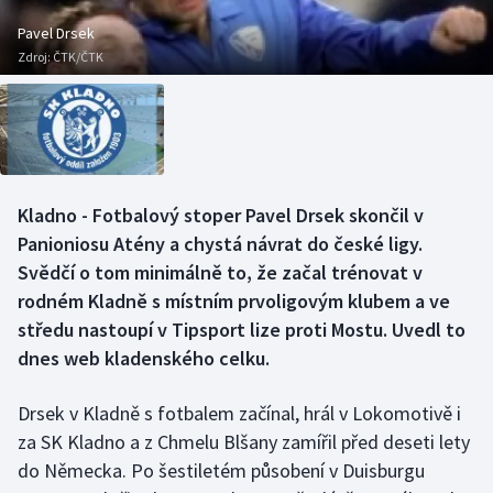
Baseball a softbal
Soutěže
Pavel Drsek
Zdroj:
ČTK/ČTK
Basketbal
Historické návraty
Biatlon
Aplikace ČT sport
Boby a skeleton
AZ kvíz
Kladno - Fotbalový stoper Pavel Drsek skončil v
Box
Panioniosu Atény a chystá návrat do české ligy.
Svědčí o tom minimálně to, že začal trénovat v
Curling
rodném Kladně s místním prvoligovým klubem a ve
středu nastoupí v Tipsport lize proti Mostu. Uvedl to
Dostihy
dnes web kladenského celku.
Florbal
Drsek v Kladně s fotbalem začínal, hrál v Lokomotivě i
Futsal
za SK Kladno a z Chmelu Blšany zamířil před deseti lety
do Německa. Po šestiletém působení v Duisburgu
Golf