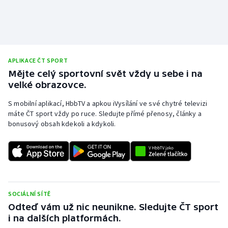
Stolní tenis
Triatlon
Veslování
APLIKACE ČT SPORT
Mějte celý sportovní svět vždy u sebe i na
Vodní slalom
velké obrazovce.
S mobilní aplikací, HbbTV a apkou iVysílání ve své chytré televizi
Volejbal
máte ČT sport vždy po ruce. Sledujte přímé přenosy, články a
bonusový obsah kdekoli a kdykoli.
Ostatní
SOCIÁLNÍ SÍTĚ
Odteď vám už nic neunikne. Sledujte ČT sport
i na dalších platformách.