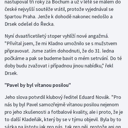
nastupoval tři roky za Bochum a už v létě se málem do
české nejvyšší soutěže vrátil, protože vyjednával se
Gymnastika
Spartou Praha. Jenže k dohodě nakonec nedošlo a
Drsek odešel do Řecka.
Házená
Nyní dvaatřicetiletý stoper vyhlíží nové angažmá.
Jezdectví
"Přivítal jsem, že mi Kladno umožnilo se s mužstvem
připravovat. Jsme zatím dohodnuti, že do 31. ledna
Judo
počkáme a pak se budeme bavit o mém setrvání. Do té
doby budu zvažovat i případnou jinou nabídku," řekl
Krasobruslení
Drsek.
Lezení
"Pavel by byl vítanou posilou"
Lyže a snowboard
Jeho slova potvrdil klubový ředitel Eduard Novák. "Pro
nás by byl Pavel samozřejmě vítanou posilou nejenom
Moderní pětiboj
pro jeho zkušenosti a fotbalové kvality, ale i proto, že je
to další Kladeňák, který by se v týmu objevil. Byla by to
Motorsport
sázka na jistotu jak pro nás, tak pro něj, protože ani on