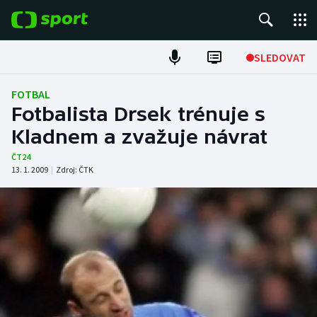
POPULÁRNÍ
SLEDOVAT
Fotbal
FOTBAL
Fotbalista Drsek trénuje s
Hokej
Kladnem a zvažuje návrat
Tenis
ČT24
13. 1. 2009
|
Zdroj:
ČTK
Atletika
Cyklistika
DALŠÍ SPORTY
Americký fotbal
NEPŘEHLÉDNĚTE