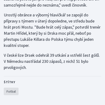
samozřejmě nejde do neznáma," uvedl činovník.
Olympijské hry
Urostlý obránce a výborný hlavičkář se zapojil do
Parasport
přípravy s týmem v úterý dopoledne, ve středu bude
hrát proti Mostu. "Bude hrát celý zápas," potvrdil trenér
Plavání
Martin Hřídel, který by si Drska moc přál, neboť po
přestupu Lukáše Killara do Polska týmu chybí jeden
Plážový volejbal
kvalitní stoper.
Ragby
V české lize Drsek odehrál 39 utkání a vstřelil šest gólů.
V Německu nastřádal 230 zápasů, z nichž 51 bylo
Rychlobruslení
prvoligových.
Rychlostní kanoistika
ŠTÍTKY
Short track
Fotbal
Sportovní střelba