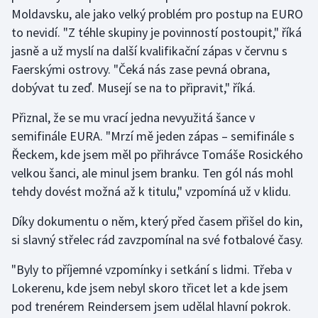
Moldavsku, ale jako velký problém pro postup na EURO
to nevidí. "Z téhle skupiny je povinností postoupit," říká
jasně a už myslí na další kvalifikační zápas v červnu s
Faerskými ostrovy. "Čeká nás zase pevná obrana,
dobývat tu zeď. Musejí se na to připravit," říká.
Přiznal, že se mu vrací jedna nevyužitá šance v
semifinále EURA. "Mrzí mě jeden zápas – semifinále s
Řeckem, kde jsem měl po přihrávce Tomáše Rosického
velkou šanci, ale minul jsem branku. Ten gól nás mohl
tehdy dovést možná až k titulu," vzpomíná už v klidu.
Díky dokumentu o něm, který před časem přišel do kin,
si slavný střelec rád zavzpomínal na své fotbalové časy.
"Byly to příjemné vzpomínky i setkání s lidmi. Třeba v
Lokerenu, kde jsem nebyl skoro třicet let a kde jsem
pod trenérem Reindersem jsem udělal hlavní pokrok.