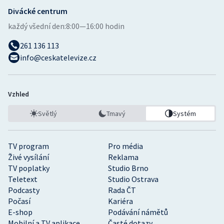
Divácké centrum
každý všední den:
8:00—16:00 hodin
261 136 113
info@ceskatelevize.cz
Vzhled
Světlý
Tmavý
Systém
TV program
Pro média
Živé vysílání
Reklama
TV poplatky
Studio Brno
Teletext
Studio Ostrava
Podcasty
Rada ČT
Počasí
Kariéra
E-shop
Podávání námětů
Mobilní a TV aplikace
Časté dotazy