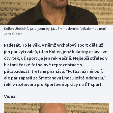
Baseball a softbal
Soutěže
Basketbal
Historické návraty
Biatlon
Aplikace ČT sport
Koller: Útočníků, jako jsem byl já, už v moderním fotbale moc není
Zdroj:
ČT sport
Boby a skeleton
AZ kvíz
Padesát. To je věk, v němž vrcholový sport dělá už
jen pár vytrvalců, i Jan Koller, jenž kulatiny oslavil ve
Box
čtvrtek, už sportuje jen rekreačně. Nejlepší střelec v
Curling
historii české fotbalové reprezentace s
pětapadesáti trefami přiznává: "Fotbal už mě bolí,
Dostihy
ale pár zápasů za Smetanovu Lhotu ještě odehraju,"
řekl v rozhovoru pro Sportovní zprávy na ČT sport.
Florbal
Videa
Futsal
Golf