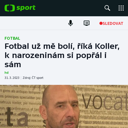
POPULÁRNÍ
SLEDOVAT
Fotbal
FOTBAL
Fotbal už mě bolí, říká Koller,
Hokej
k narozeninám si popřál i
sám
Tenis
hd
Atletika
31. 3. 2023
|
Zdroj:
ČT sport
Cyklistika
DALŠÍ SPORTY
Americký fotbal
NEPŘEHLÉDNĚTE