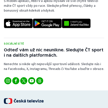
S mobilní aplikací, HbbTV a apkou iVysílání ve své chytré televizi
máte ČT sport vždy po ruce. Sledujte přímé přenosy, články a
bonusový obsah kdekoli a kdykoli.
SOCIÁLNÍ SÍTĚ
Odteď vám už nic neunikne. Sledujte ČT sport
i na dalších platformách.
Nenechte si nikde ujít nejnovější sportovní události. Sledujte nás i
na Facebooku, X, Instagramu, Threads či YouTube a buďte v obraze.