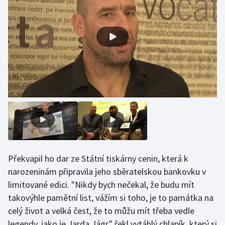
Gymnastika
Házená
Jezdectví
Judo
Krasobruslení
Lezení
Překvapil ho dar ze Státní tiskárny cenin, která k
Lyže a snowboard
narozeninám připravila jeho sběratelskou bankovku v
limitované edici. "Nikdy bych nečekal, že budu mít
Moderní pětiboj
takovýhle pamětní list, vážím si toho, je to památka na
celý život a velká čest, že to můžu mít třeba vedle
Motorsport
legendy, jako je Jarda Jágr," řekl vytáhlý chlapík, který si