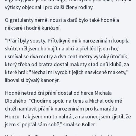
výtisky objednal i pro další členy rodiny.
Olympijské hry
O gratulanty neměl nouzi a darů bylo také hodně a
Parasport
některé i hodně kuriózní.
Plavání
"Přání byly sousty. Přítelkyně mi k narozeninám koupila
skútr, měl jsem ho najít na ulici a přehlédl jsem ho,"
Plážový volejbal
usmíval se dva metry a dva centimetry vysoký útočník,
který třeba od bratra dostal makety stadionů klubů, za
Ragby
které hrál: "Nechal mi vyrobit jejich nasvícené makety,"
liboval si bývalý kanonýr.
Rychlobruslení
Hodně netradiční přání dostal od herce Michala
Rychlostní kanoistika
Dlouhého. "Chodíme spolu na tenis a Michal ode mě
chtěl namluvit přání k narozeninám pro kamaráda
Short track
Honzu. Tak jsem mu to nahrál, a nakonec jsem zjistil, že
jsem si popřál sám sobě," smál se Koller.
Sportovní střelba