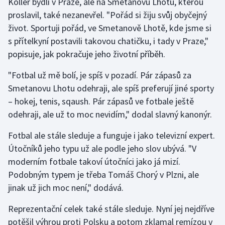
Koller bydlí v Praze, ale na Smetanovu Lhotu, kterou
Stolní tenis
proslavil, také nezanevřel. "Pořád si žiju svůj obyčejný
život. Sportuji pořád, ve Smetanově Lhotě, kde jsme si
Triatlon
s přítelkyní postavili takovou chatičku, i tady v Praze,"
popisuje, jak pokračuje jeho životní příběh.
Veslování
"Fotbal už mě bolí, je spíš v pozadí. Pár zápasů za
Vodní slalom
Smetanovu Lhotu odehraji, ale spíš preferují jiné sporty
– hokej, tenis, sqaush. Pár zápasů ve fotbale ještě
Volejbal
odehraji, ale už to moc nevidím," dodal slavný kanonýr.
Ostatní
Fotbal ale stále sleduje a funguje i jako televizní expert.
Útočníků jeho typu už ale podle jeho slov ubývá. "V
moderním fotbale takoví útočníci jako já mizí.
Podobným typem je třeba Tomáš Chorý v Plzni, ale
jinak už jich moc není," dodává.
Reprezentační celek také stále sleduje. Nyní jej nejdříve
potěšil výhrou proti Polsku a potom zklamal remízou v