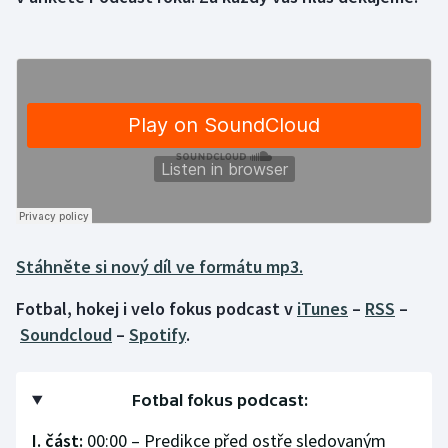
Gymnastika
Házená
Jezdectví
Judo
Krasobruslení
Stáhněte si nový díl ve formátu mp3.
Lezení
Fotbal, hokej i velo fokus podcast v
iTunes
–
RSS
–
Soundcloud
–
Spotify
.
Lyže a snowboard
Moderní pětiboj
Fotbal fokus podcast:
Motorsport
I. část:
00:00 – Predikce před ostře sledovaným