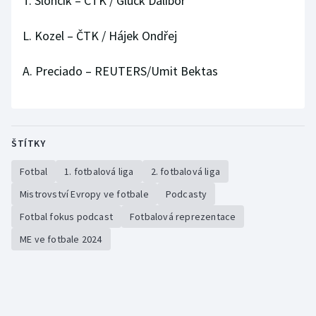
T. Slončík – ČTK / Glück Dalibor
Stolní tenis
L. Kozel – ČTK / Hájek Ondřej
Triatlon
A. Preciado – REUTERS/Umit Bektas
Veslování
Vodní slalom
ŠTÍTKY
Volejbal
Fotbal
1. fotbalová liga
2. fotbalová liga
Ostatní
Mistrovství Evropy ve fotbale
Podcasty
Fotbal fokus podcast
Fotbalová reprezentace
ME ve fotbale 2024