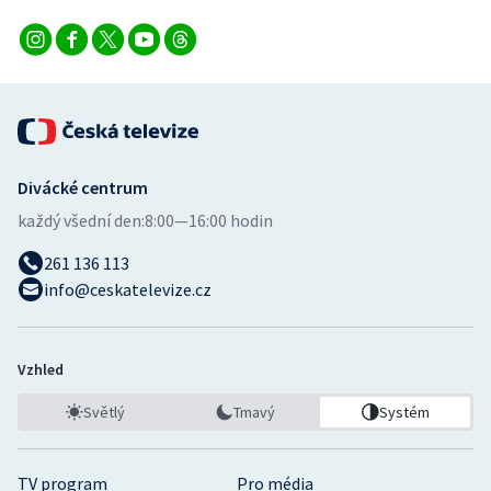
Divácké centrum
každý všední den:
8:00—16:00 hodin
261 136 113
info@ceskatelevize.cz
Vzhled
Světlý
Tmavý
Systém
TV program
Pro média