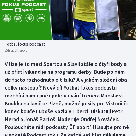
Baseball a softbal
Soutěže
Basketbal
Historické návraty
Biatlon
Aplikace ČT sport
Fotbal fokus podcast
Boby a skeleton
AZ kvíz
Zdroj:
ČT sport
Box
V lize je to mezi Spartou a Slavií stále o čtyři body a
už příští víkend je na programu derby. Bude po něm
Curling
de facto rozhodnuto o titulu? A v jakém složení oba
celky nastoupí? Nový díl Fotbal fokus podcastu
Dostihy
rozebírá mimo jiné i pokračování trenéra Miroslava
Koubka na lavičce Plzně, možné posily pro Viktorii či
Florbal
konec kouče Luboše Kozla v Liberci. Diskutují Petr
Nerad a Jonáš Bartoš. Moderuje Ondřej Nováček.
Futsal
Posloucháte rádi podcasty ČT sport? Hlasujte pro ně
v anketě Podcast roku. Za každý váš hlas děkujeme.
Golf