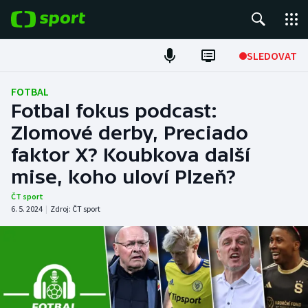
POPULÁRNÍ
SLEDOVAT
Fotbal
FOTBAL
Fotbal fokus podcast:
Hokej
Zlomové derby, Preciado
faktor X? Koubkova další
Tenis
mise, koho uloví Plzeň?
Atletika
ČT sport
6. 5. 2024
|
Zdroj:
ČT sport
Cyklistika
DALŠÍ SPORTY
Americký fotbal
NEPŘEHLÉDNĚTE