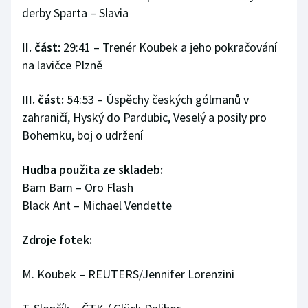
derby Sparta – Slavia
Olympijské hry
II. část:
29:41 – Trenér Koubek a jeho pokračování
Parasport
na lavičce Plzně
Plavání
III. část:
54:53 – Úspěchy českých gólmanů v
zahraničí, Hyský do Pardubic, Veselý a posily pro
Plážový volejbal
Bohemku, boj o udržení
Ragby
Hudba použita ze skladeb:
Rychlobruslení
Bam Bam – Oro Flash
Black Ant – Michael Vendette
Rychlostní kanoistika
Zdroje fotek:
Short track
M. Koubek – REUTERS/Jennifer Lorenzini
Sportovní střelba