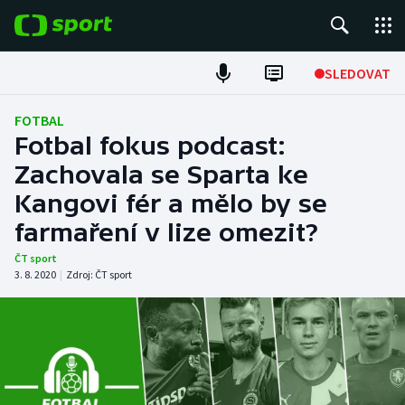
POPULÁRNÍ
SLEDOVAT
Fotbal
FOTBAL
Fotbal fokus podcast:
Hokej
Zachovala se Sparta ke
Kangovi fér a mělo by se
Tenis
farmaření v lize omezit?
Atletika
ČT sport
3. 8. 2020
|
Zdroj:
ČT sport
Cyklistika
DALŠÍ SPORTY
Americký fotbal
NEPŘEHLÉDNĚTE