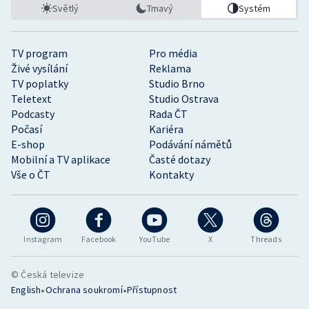
Světlý
Tmavý
Systém
TV program
Pro média
Živé vysílání
Reklama
TV poplatky
Studio Brno
Teletext
Studio Ostrava
Podcasty
Rada ČT
Počasí
Kariéra
E-shop
Podávání námětů
Mobilní a TV aplikace
Časté dotazy
Vše o ČT
Kontakty
Instagram
Facebook
YouTube
X
Threads
© Česká televize
•
•
English
Ochrana soukromí
Přístupnost