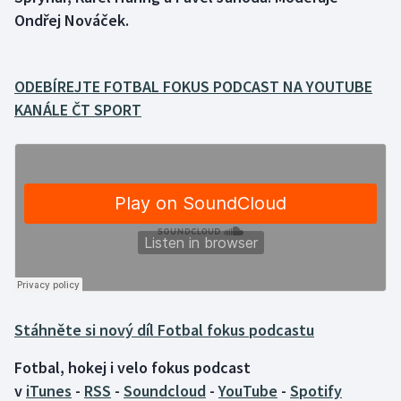
Ondřej Nováček.
Gymnastika
Házená
ODEBÍREJTE FOTBAL FOKUS PODCAST NA YOUTUBE
KANÁLE ČT SPORT
Jezdectví
Judo
Krasobruslení
Lezení
Lyže a snowboard
Stáhněte si nový díl Fotbal fokus podcastu
Moderní pětiboj
Fotbal, hokej i velo fokus podcast
Motorsport
v
iTunes
-
RSS
-
Soundcloud
-
YouTube
-
Spotify