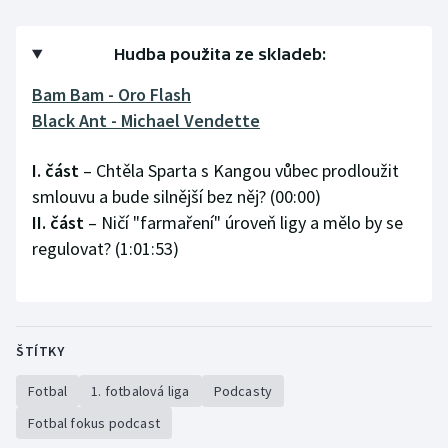
Olympijské hry
Hudba použita ze skladeb:
Parasport
Bam Bam - Oro Flash
Black Ant - Michael Vendette
Plavání
I. část
– Chtěla Sparta s Kangou vůbec prodloužit
Plážový volejbal
smlouvu a bude silnější bez něj? (00:00)
II. část
– Ničí "farmaření" úroveň ligy a mělo by se
Ragby
regulovat? (1:01:53)
Rychlobruslení
Rychlostní kanoistika
ŠTÍTKY
Short track
Fotbal
1. fotbalová liga
Podcasty
Sportovní střelba
Fotbal fokus podcast