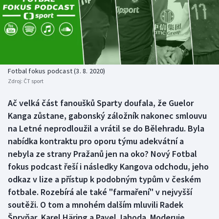
Baseball a softbal
Soutěže
Basketbal
Historické návraty
Biatlon
Aplikace ČT sport
Fotbal fokus podcast (3. 8. 2020)
Boby a skeleton
AZ kvíz
Zdroj:
ČT sport
Box
Ač velká část fanoušků Sparty doufala, že Guelor
Kanga zůstane, gabonský záložník nakonec smlouvu
Curling
na Letné neprodloužil a vrátil se do Bělehradu. Byla
nabídka kontraktu pro oporu týmu adekvátní a
Dostihy
nebyla ze strany Pražanů jen na oko? Nový Fotbal
fokus podcast řeší i následky Kangova odchodu, jeho
Florbal
odkaz v lize a přístup k podobným typům v českém
fotbale. Rozebírá ale také "farmaření" v nejvyšší
Futsal
soutěži. O tom a mnohém dalším mluvili Radek
Špryňar, Karel Häring a Pavel Jahoda. Moderuje
Golf