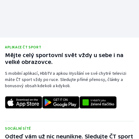
Stolní tenis
Triatlon
Veslování
APLIKACE ČT SPORT
Vodní slalom
Mějte celý sportovní svět vždy u sebe i na
velké obrazovce.
Volejbal
S mobilní aplikací, HbbTV a apkou iVysílání ve své chytré televizi
Ostatní
máte ČT sport vždy po ruce. Sledujte přímé přenosy, články a
bonusový obsah kdekoli a kdykoli.
SOCIÁLNÍ SÍTĚ
Odteď vám už nic neunikne. Sledujte ČT sport