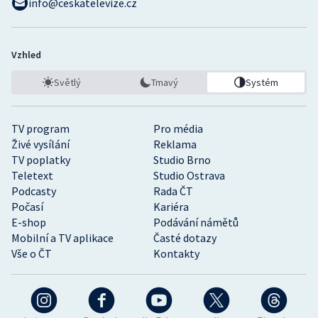
info@ceskatelevize.cz
Vzhled
Světlý
Tmavý
Systém
TV program
Pro média
Živé vysílání
Reklama
TV poplatky
Studio Brno
Teletext
Studio Ostrava
Podcasty
Rada ČT
Počasí
Kariéra
E-shop
Podávání námětů
Mobilní a TV aplikace
Časté dotazy
Vše o ČT
Kontakty