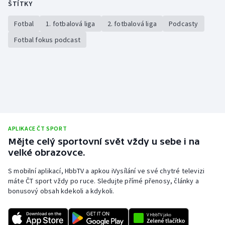
ŠTÍTKY
Stolní tenis
Fotbal
1. fotbalová liga
2. fotbalová liga
Podcasty
Triatlon
Fotbal fokus podcast
Veslování
Vodní slalom
Volejbal
Ostatní
APLIKACE ČT SPORT
Mějte celý sportovní svět vždy u sebe i na
velké obrazovce.
S mobilní aplikací, HbbTV a apkou iVysílání ve své chytré televizi
máte ČT sport vždy po ruce. Sledujte přímé přenosy, články a
bonusový obsah kdekoli a kdykoli.