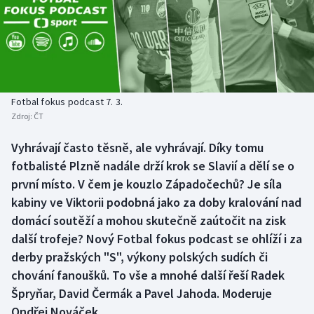
Baseball a softbal
Soutěže
Basketbal
Historické návraty
Biatlon
Aplikace ČT sport
Fotbal fokus podcast 7. 3.
Boby a skeleton
AZ kvíz
Zdroj:
ČT
Box
Vyhrávají často těsně, ale vyhrávají. Díky tomu
fotbalisté Plzně nadále drží krok se Slavií a dělí se o
Curling
první místo. V čem je kouzlo Západočechů? Je síla
kabiny ve Viktorii podobná jako za doby kralování nad
Dostihy
domácí soutěží a mohou skutečně zaútočit na zisk
další trofeje? Nový Fotbal fokus podcast se ohlíží i za
Florbal
derby pražských "S", výkony polských sudích či
chování fanoušků. To vše a mnohé další řeší Radek
Futsal
Špryňar, David Čermák a Pavel Jahoda. Moderuje
Ondřej Nováček.
Golf