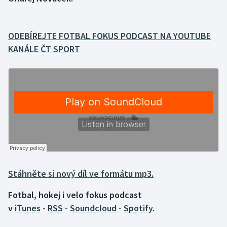
Gymnastika
ODEBÍREJTE FOTBAL FOKUS PODCAST NA YOUTUBE
Házená
KANÁLE ČT SPORT
Jezdectví
Judo
Krasobruslení
Lezení
Lyže a snowboard
Stáhněte si nový díl ve formátu mp3.
Moderní pětiboj
Fotbal, hokej i velo fokus podcast
v
iTunes
-
RSS
-
Soundcloud
-
Spotify
.
Motorsport