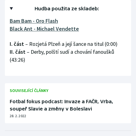
Hudba použita ze skladeb:
Olympijské hry
Bam Bam - Oro Flash
Parasport
Black Ant - Michael Vendette
Plavání
I. část
– Rozjetá Plzeň a její šance na titul (0:00)
II. část
– Derby, polští sudí a chování fanoušků
Plážový volejbal
(43:26)
Ragby
Rychlobruslení
SOUVISEJÍCÍ ČLÁNKY
Rychlostní kanoistika
Fotbal fokus podcast: Invaze a FAČR, Vrba,
soupeř Slavie a změny v Boleslavi
Short track
28. 2. 2022
Sportovní střelba