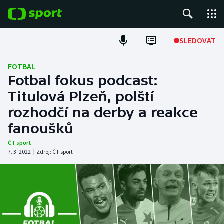
POPULÁRNÍ
SLEDOVAT
Fotbal
FOTBAL
Fotbal fokus podcast:
Hokej
Titulová Plzeň, polští
rozhodčí na derby a reakce
Tenis
fanoušků
Atletika
ČT sport
7. 3. 2022
|
Zdroj:
ČT sport
Cyklistika
DALŠÍ SPORTY
Americký fotbal
NEPŘEHLÉDNĚTE