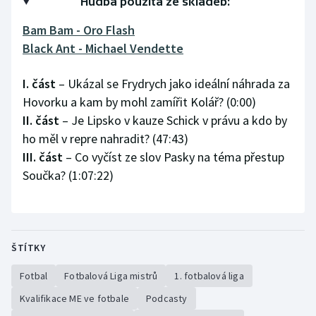
Hudba použita ze skladeb:
Olympijské hry
Bam Bam - Oro Flash
Black Ant - Michael Vendette
Parasport
I. část
– Ukázal se Frydrych jako ideální náhrada za
Plavání
Hovorku a kam by mohl zamířit Kolář? (0:00)
II. část
– Je Lipsko v kauze Schick v právu a kdo by
Plážový volejbal
ho měl v repre nahradit? (47:43)
III. část
– Co vyčíst ze slov Pasky na téma přestup
Ragby
Součka? (1:07:22)
Rychlobruslení
Rychlostní kanoistika
ŠTÍTKY
Short track
Fotbal
Fotbalová Liga mistrů
1. fotbalová liga
Sportovní střelba
Kvalifikace ME ve fotbale
Podcasty