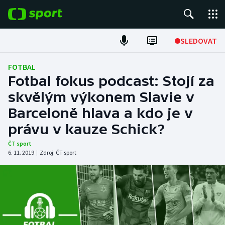
POPULÁRNÍ
SLEDOVAT
Fotbal
FOTBAL
Fotbal fokus podcast: Stojí za
Hokej
skvělým výkonem Slavie v
Barceloně hlava a kdo je v
Tenis
právu v kauze Schick?
Atletika
ČT sport
6. 11. 2019
|
Zdroj:
ČT sport
Cyklistika
DALŠÍ SPORTY
Americký fotbal
NEPŘEHLÉDNĚTE