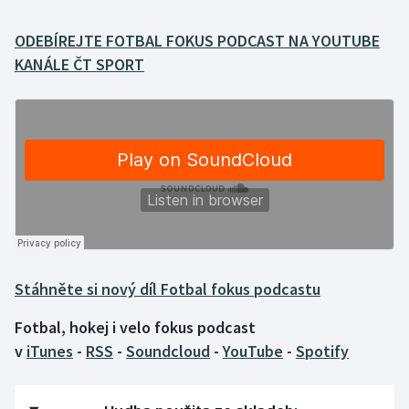
ODEBÍREJTE FOTBAL FOKUS PODCAST NA YOUTUBE
Gymnastika
KANÁLE ČT SPORT
Házená
Jezdectví
Judo
Krasobruslení
Lezení
Stáhněte si nový díl Fotbal fokus podcastu
Lyže a snowboard
Fotbal, hokej i velo fokus podcast
Moderní pětiboj
v
iTunes
-
RSS
-
Soundcloud
-
YouTube
-
Spotify
Motorsport