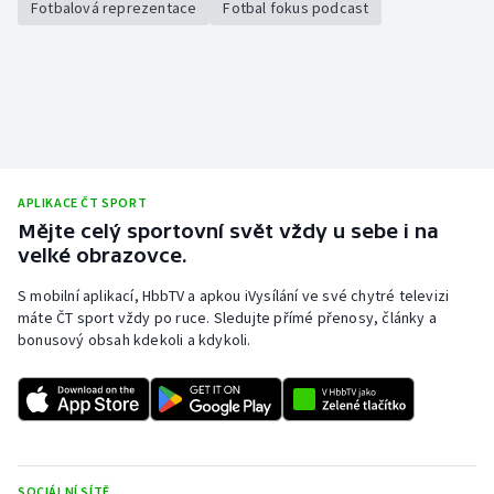
Fotbalová reprezentace
Fotbal fokus podcast
Stolní tenis
Triatlon
Veslování
Vodní slalom
APLIKACE ČT SPORT
Volejbal
Mějte celý sportovní svět vždy u sebe i na
velké obrazovce.
Ostatní
S mobilní aplikací, HbbTV a apkou iVysílání ve své chytré televizi
máte ČT sport vždy po ruce. Sledujte přímé přenosy, články a
bonusový obsah kdekoli a kdykoli.
SOCIÁLNÍ SÍTĚ