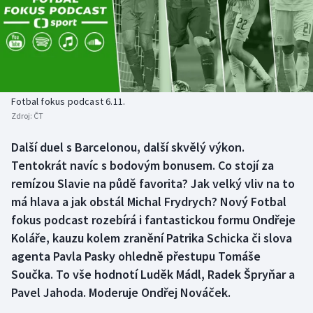
Baseball a softbal
Soutěže
Basketbal
Historické návraty
Biatlon
Aplikace ČT sport
Fotbal fokus podcast 6.11.
Boby a skeleton
AZ kvíz
Zdroj:
ČT
Box
Další duel s Barcelonou, další skvělý výkon.
Tentokrát navíc s bodovým bonusem. Co stojí za
Curling
remízou Slavie na půdě favorita? Jak velký vliv na to
má hlava a jak obstál Michal Frydrych? Nový Fotbal
Dostihy
fokus podcast rozebírá i fantastickou formu Ondřeje
Koláře, kauzu kolem zranění Patrika Schicka či slova
Florbal
agenta Pavla Pasky ohledně přestupu Tomáše
Součka. To vše hodnotí Luděk Mádl, Radek Špryňar a
Futsal
Pavel Jahoda. Moderuje Ondřej Nováček.
Golf