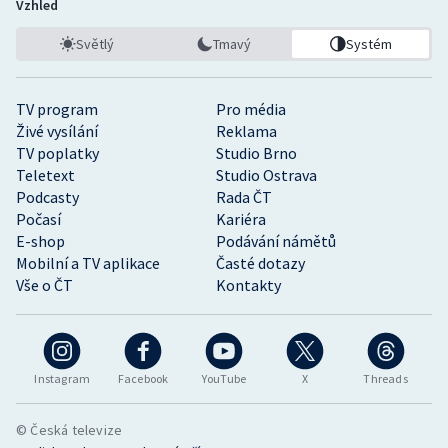
Vzhled
Světlý
Tmavý
Systém
TV program
Pro média
Živé vysílání
Reklama
TV poplatky
Studio Brno
Teletext
Studio Ostrava
Podcasty
Rada ČT
Počasí
Kariéra
E-shop
Podávání námětů
Mobilní a TV aplikace
Časté dotazy
Vše o ČT
Kontakty
Instagram
Facebook
YouTube
X
Threads
© Česká televize